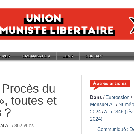
HIVES
ORGANISATION
LIENS
CONTACT
 Procès du
», toutes et
Dans
/
Expression
/
Mensuel AL
/
Numér
s
?
2024
/
AL n°346 (févr
2024)
al AL
/
867
vues
Communiqué : D