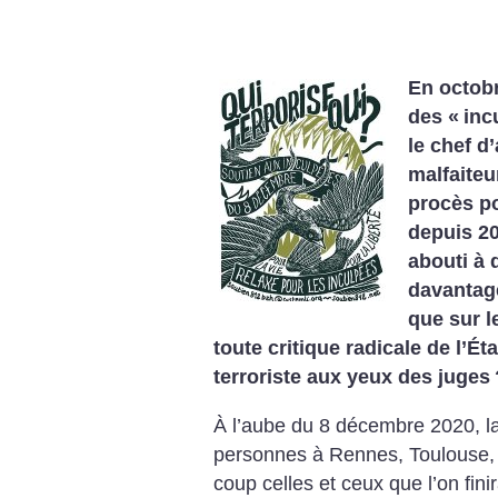
En octobr
des «
inc
le chef d
malfaiteur
procès po
depuis 20
abouti à
davantage
que sur l
toute critique radicale de l’Éta
terroriste aux yeux des juges
À l’aube du 8 décembre 2020, la
personnes à Rennes, Toulouse, V
coup celles et ceux que l’on fin