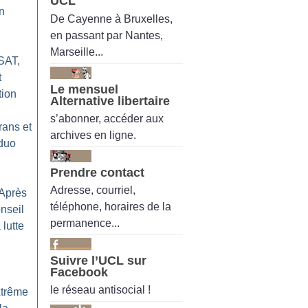
UCL
n
De Cayenne à Bruxelles,
en passant par Nantes,
Marseille...
ESAT,
t
Le mensuel
tion
Alternative libertaire
s’abonner, accéder aux
rans et
archives en ligne.
 duo
Prendre contact
Adresse, courriel,
 Après
téléphone, horaires de la
nseil
permanence...
 lutte
Suivre l’UCL sur
Facebook
le réseau antisocial !
xtrême