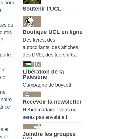
es pour
Soutenir l’UCL
e
cès du
Boutique UCL en ligne
toutes
Des livres, des
?
autocollants, des affiches,
des DVD, des tee-shirts...
porte
eut
Libération de la
Palestine
e
»
Campagne de boycott
une
nnaire
Recevoir la newsletter
trice
Hebdomadaire : vous ne
serez pas envahi·e !
s et
Joindre les groupes
vier