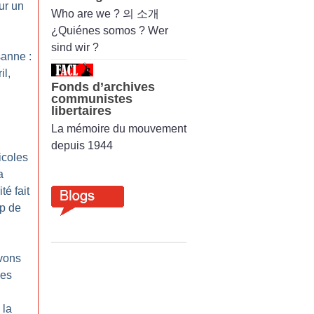
ur un
Who are we ? 의 소개
¿Quiénes somos ? Wer
sind wir ?
sanne :
il,
Fonds d’archives
communistes
libertaires
La mémoire du mouvement
depuis 1944
icoles
a
té fait
p de
vons
nes
 la