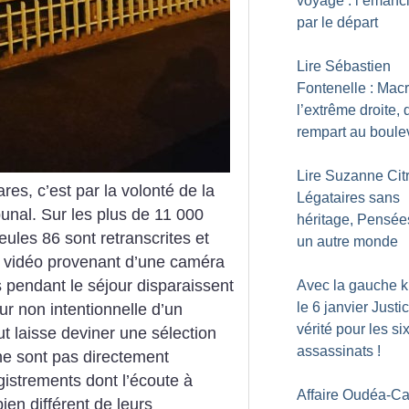
voyage : l’émanc
par le départ
Lire Sébastien
Fontenelle : Macr
l’extrême droite, 
rempart au boule
Lire Suzanne Citr
res, c’est par la volonté de la
Légataires sans
unal. Sur les plus de 11 000
héritage, Pensée
ules 86 sont retranscrites et
un autre monde
 vidéo provenant d’une caméra
 pendant le séjour disparaissent
Avec la gauche 
le 6 janvier Justi
ur non intentionnelle d’un
vérité pour les si
t laisse deviner une sélection
assassinats
!
ne sont pas directement
istrements dont l’écoute à
Affaire Oudéa-Ca
ien différent de leurs