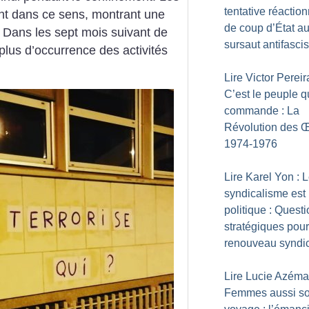
tentative réaction
nt dans ce sens, montrant une
de coup d’État a
 Dans les sept mois suivant de
sursaut antifascis
a plus d’occurrence des activités
Lire Victor Pereir
C’est le peuple q
commande : La
Révolution des Œi
1974-1976
Lire Karel Yon : 
syndicalisme est
politique : Quest
stratégiques pou
renouveau syndi
Lire Lucie Azéma
Femmes aussi so