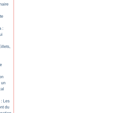
naire
u
te
a :
ui
llets,
Le
ion
r un
cal
 : Les
nt du