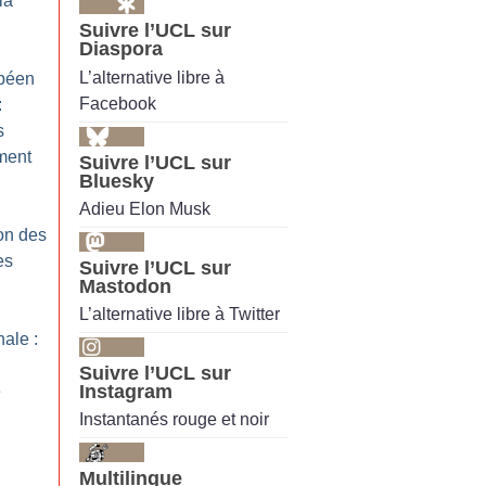
la
Suivre l’UCL sur
Diaspora
L’alternative libre à
péen
Facebook
:
s
ment
Suivre l’UCL sur
Bluesky
Adieu Elon Musk
on des
es
Suivre l’UCL sur
Mastodon
L’alternative libre à Twitter
nale :
Suivre l’UCL sur
Instagram
e
Instantanés rouge et noir
Multilingue