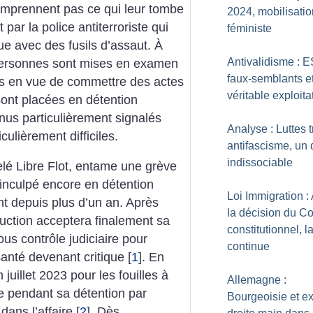
mprennent pas ce qui leur tombe
2024, mobilisatio
 par la police antiterroriste qui
féministe
ue avec des fusils d’assaut. À
Antivalidisme : 
 personnes sont mises en examen
faux-semblants e
rs en vue de commettre des actes
véritable exploita
 sont placées en détention
enus particulièrement signalés
Analyse : Luttes t
ulièrement difficiles.
antifascisme, un
indissociable
elé Libre Flot, entame une grève
er inculpé encore en détention
Loi Immigration :
nt depuis plus d’un an. Après
la décision du Co
truction acceptera finalement sa
constitutionnel, la
us contrôle judiciaire pour
continue
santé devenant critique
[
1
]
. En
 juillet 2023 pour les fouilles à
Allemagne :
e pendant sa détention par
Bourgeoisie et e
ans l’affaire
[
2
]
. Dès