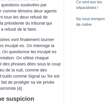
Ce sont eux les
s questions soulevées par
séparatistes
!
iter comme témoins deux agents
ont tous les deux refusé de
Ne nous trompon
la présidente du tribunal qui
de colère
a refusé de le faire.
oires vont finalement tourner
es inculpé
·
es. On interroge la
. On questionne les inculpé
·
es
entation. On utilise chaque
nt des phrases dites sous le coup
lieu de la nuit, comme des
 d’outils comme Signal ou Tor est
 fait de protéger sa vie privée
erroriste
[
4
]
.
ne suspicion