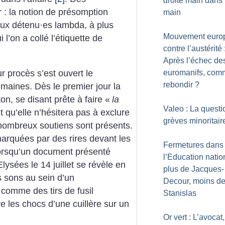
droite main dans 
ir : la notion de présomption
main
aux détenu
·
es lambda, à plus
Mouvement euro
 l’on a collé l’étiquette de
contre l’austérité 
Après l’échec de
r procès s’est ouvert le
euromanifs, com
rebondir
?
maines. Dès le premier jour la
on, se disant prête à faire «
la
Valeo : La questi
 qu’elle n’hésitera pas à exclure
grèves minoritair
nombreux soutiens sont présents.
arquées par des rires devant les
Fermetures dans
orsqu’un document présenté
l’Education natio
sées le 14 juillet se révèle en
plus de Jacques-
 sons au sein d’un
Decour, moins d
comme des tirs de fusil
Stanislas
re les chocs d’une cuillère sur un
Or vert : L’avocat,