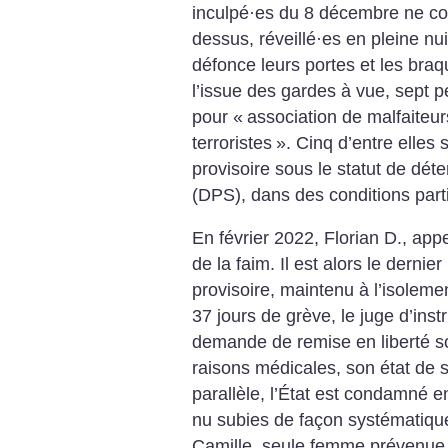
inculpé
·
es du 8 décembre ne co
dessus, réveillé
·
es en pleine nuit
défonce leurs portes et les braq
l’issue des gardes à vue, sept
pour «
association de malfaiteu
terroristes
». Cinq d’entre elles
provisoire sous le statut de dét
(DPS), dans des conditions partic
En février 2022, Florian D., app
de la faim. Il est alors le derni
provisoire, maintenu à l’isoleme
37 jours de grève, le juge d’ins
demande de remise en liberté so
raisons médicales, son état de 
parallèle, l’État est condamné en
nu subies de façon systématiqu
Camille, seule femme prévenue d