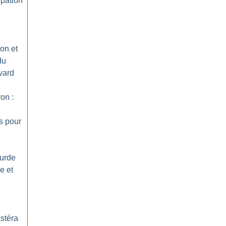
ipation
on et
du
vard
on :
s pour
kurde
ce et
x
stéra