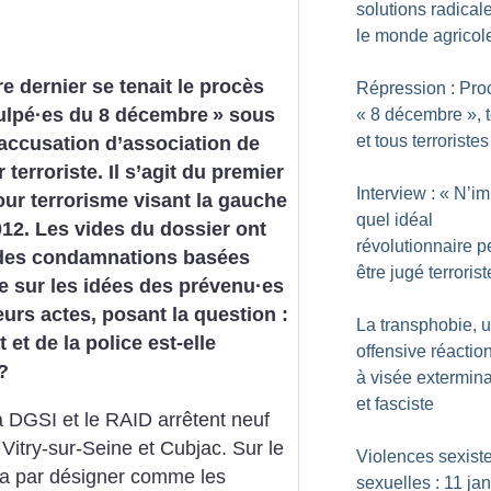
solutions radical
le monde agricol
e dernier se tenait le procès
Répression : Pro
ulpé
·
es du 8 décembre
» sous
«
8 décembre
», 
et tous terroristes
’accusation d’association de
 terroriste. Il s’agit du premier
Interview : «
N’im
ur terrorisme visant la gauche
quel idéal
12. Les vides du dossier ont
révolutionnaire p
 des condamnations basées
être jugé terrorist
 sur les idées des prévenu
·
es
eurs actes, posant la question :
La transphobie, 
t et de la police est-elle
offensive réactio
?
à visée extermina
et fasciste
 DGSI et le RAID arrêtent neuf
itry-sur-Seine et Cubjac. Sur le
Violences sexiste
ira par désigner comme les
sexuelles : 11 jan