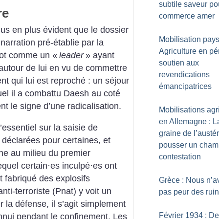
subtile saveur po
re
commerce amer
plus en plus évident que le dossier
Mobilisation pay
 narration pré-établie par la
Agriculture en pér
Flot comme un «
leader
» ayant
soutien aux
autour de lui en vu de commettre
revendications
nt qui lui est reproché : un séjour
émancipatrices
el il a combattu Daesh au coté
 le signe d’une radicalisation.
Mobilisations agr
en Allemagne : L
essentiel sur la saisie de
graine de l’austéri
déclarées pour certaines, et
pousser un cham
ne au milieu du premier
contestation
equel certain
·
es inculpé
·
es ont
et fabriqué des explosifs
Grèce : Nous n’a
nti-terroriste (Pnat) y voit un
pas peur des rui
r la défense, il s’agit simplement
Février 1934 : De
nnui pendant le confinement. Les