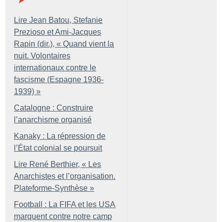
Lire Jean Batou, Stefanie
Prezioso et Ami-Jacques
Rapin (dir.), «
Quand vient la
nuit. Volontaires
internationaux contre le
fascisme (Espagne 1936-
1939)
»
Catalogne : Construire
l’anarchisme organisé
Kanaky : La répression de
l’État colonial se poursuit
Lire René Berthier, «
Les
Anarchistes et l’organisation.
Plateforme-Synthèse
»
Football : La FIFA et les USA
marquent contre notre camp