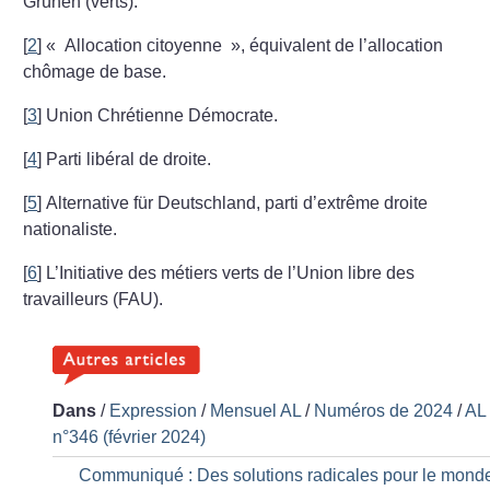
Grünen (verts).
[
2
]
«
Allocation citoyenne
», équivalent de l’allocation
chômage de base.
[
3
]
Union Chrétienne Démocrate.
[
4
]
Parti libéral de droite.
[
5
]
Alternative für Deutschland, parti d’extrême droite
nationaliste.
[
6
]
L’Initiative des métiers verts de l’Union libre des
travailleurs (FAU).
Dans
/
Expression
/
Mensuel AL
/
Numéros de 2024
/
AL
n°346 (février 2024)
Communiqué : Des solutions radicales pour le mond