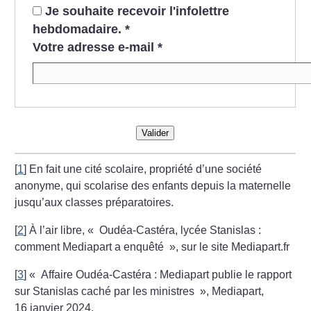
Je souhaite recevoir l'infolettre
hebdomadaire.
*
Votre adresse e-mail
*
Valider
[
1
]
En fait une cité scolaire, propriété d’une société
anonyme, qui scolarise des enfants depuis la maternelle
jusqu’aux classes préparatoires.
[
2
]
À l’air libre, «
Oudéa-Castéra, lycée Stanislas :
comment Mediapart a enquêté
», sur le site Mediapart.fr
[
3
]
«
Affaire Oudéa-Castéra : Mediapart publie le rapport
sur Stanislas caché par les ministres
», Mediapart,
16 janvier 2024.