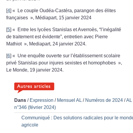
[
4
]
«
Le couple Oudéa-Castéra, parangon des élites
françaises
», Médiapart, 15 janvier 2024
[
5
]
«
Entre les lycées Stanislas et Averroès, “l’inégalité
de traitement est évidente”, entretien avec Pierre
Mathiot
», Mediapart, 24 janvier 2024.
[
6
]
«
Une enquête ouverte sur l’établissement scolaire
privé Stanislas pour injures sexistes et homophobes
»,
Le Monde, 19 janvier 2024.
Dans
/
Expression
/
Mensuel AL
/
Numéros de 2024
/
AL
n°346 (février 2024)
Communiqué : Des solutions radicales pour le mond
agricole