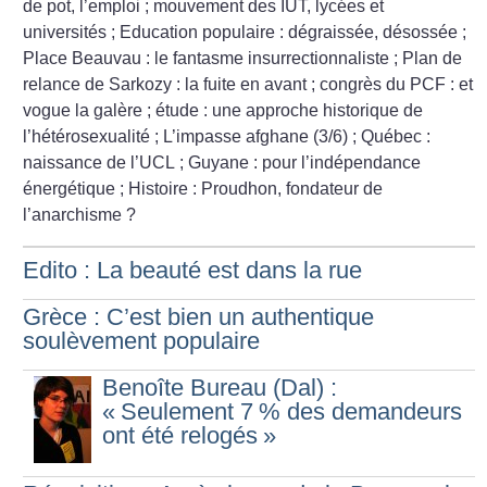
de pot, l’emploi
; mouvement des IUT, lycées et
universités
; Education populaire : dégraissée, désossée
;
Place Beauvau : le fantasme insurrectionnaliste
; Plan de
relance de Sarkozy : la fuite en avant
; congrès du PCF : et
vogue la galère
; étude : une approche historique de
l’hétérosexualité
; L’impasse afghane (3/6)
; Québec :
naissance de l’UCL
; Guyane : pour l’indépendance
énergétique
; Histoire : Proudhon, fondateur de
l’anarchisme
?
Edito : La beauté est dans la rue
Grèce : C’est bien un authentique
soulèvement populaire
Benoîte Bureau (Dal) :
«
Seulement 7
% des demandeurs
ont été relogés
»