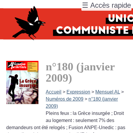
☰ Accès rapide
n°180 (janvier
2009)
Accueil
>
Expression
>
Mensuel AL
>
Numéros de 2009
>
n°180 (janvier
2009)
Pleins feux : la Grèce insurgée
; Droit
au logement : seulement 7% des
demandeurs ont été relogés
; Fusion ANPE-Unedic : pas