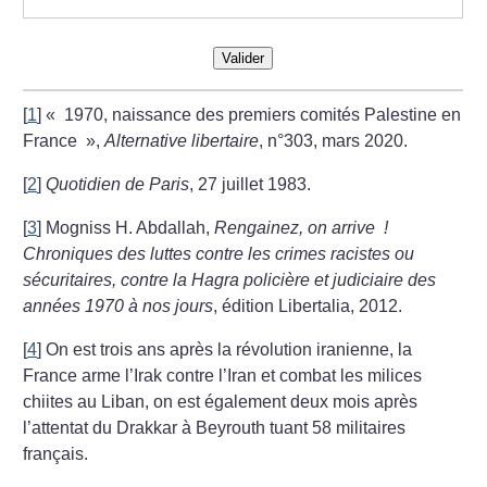
Valider
[
1
]
«
1970, naissance des premiers comités Palestine en
France
»,
Alternative libertaire
, n°303, mars 2020.
[
2
]
Quotidien de Paris
, 27 juillet 1983.
[
3
]
Mogniss H. Abdallah,
Rengainez, on arrive
!
Chroniques des luttes contre les crimes racistes ou
sécuritaires, contre la Hagra policière et judiciaire des
années 1970 à nos jours
, édition Libertalia, 2012.
[
4
]
On est trois ans après la révolution iranienne, la
France arme l’Irak contre l’Iran et combat les milices
chiites au Liban, on est également deux mois après
l’attentat du Drakkar à Beyrouth tuant 58 militaires
français.