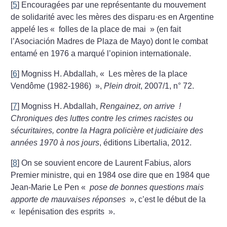
[
5
]
Encouragées par une représentante du mouvement
de solidarité avec les mères des disparu
·
es en Argentine
appelé les «
folles de la place de mai
» (en fait
l’Asociación Madres de Plaza de Mayo) dont le combat
entamé en 1976 a marqué l’opinion internationale.
[
6
]
Mogniss H. Abdallah, «
Les mères de la place
Vendôme (1982-1986)
»,
Plein droit
, 2007/1, n° 72.
[
7
]
Mogniss H. Abdallah,
Rengainez, on arrive
!
Chroniques des luttes contre les crimes racistes ou
sécuritaires, contre la Hagra policière et judiciaire des
années 1970 à nos jours
, éditions Libertalia, 2012.
[
8
]
On se souvient encore de Laurent Fabius, alors
Premier ministre, qui en 1984 ose dire que en 1984 que
Jean-Marie Le Pen «
pose de bonnes questions mais
apporte de mauvaises réponses
», c’est le début de la
«
lepénisation des esprits
».