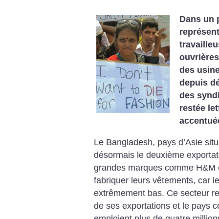
Dans un p
représent
travailleu
ouvrières
des usine
depuis d
des syndic
restée le
accentué
Le Bangladesh, pays d’Asie situé
désormais le deuxième exportate
grandes marques comme H&M o
fabriquer leurs vêtements, car l
extrêmement bas. Ce secteur rep
de ses exportations et le pays 
emploient plus de quatre millio