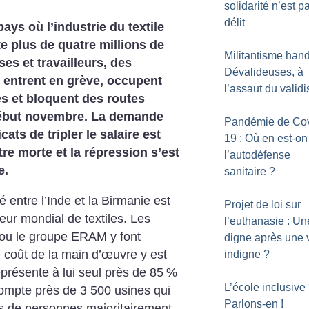
solidarité n’est p
délit
ays où l’industrie du textile
e plus de quatre millions de
Militantisme hand
ses et travailleurs, des
Dévalideuses, à
 entrent en grève, occupent
l’assaut du valid
s et bloquent des routes
ébut novembre. La demande
Pandémie de Cov
ats de tripler le salaire est
19 : Où en est-on
ttre morte et la répression s’est
l’autodéfense
e.
sanitaire
?
 entre l’Inde et la Birmanie est
Projet de loi sur
ur mondial de textiles. Les
l’euthanasie : Un
u le groupe ERAM y font
digne après une 
e coût de la main d’œuvre y est
indigne
?
résente à lui seul près de 85
%
L’école inclusive
compte près de 3 500 usines qui
Parlons-en
!
ns de personnes majoritairement