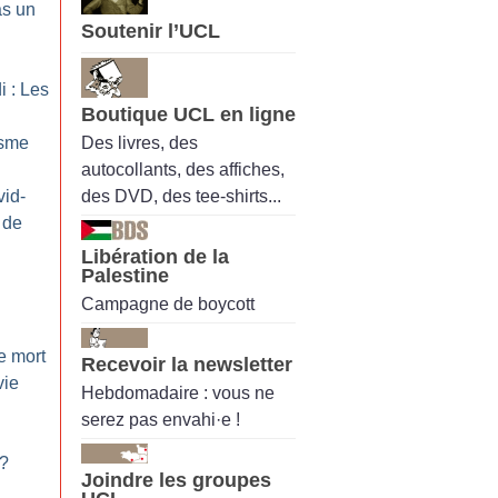
as un
Soutenir l’UCL
i : Les
Boutique UCL en ligne
Des livres, des
isme
autocollants, des affiches,
des DVD, des tee-shirts...
id-
 de
Libération de la
Palestine
Campagne de boycott
e mort
Recevoir la newsletter
vie
Hebdomadaire : vous ne
serez pas envahi·e !
?
Joindre les groupes