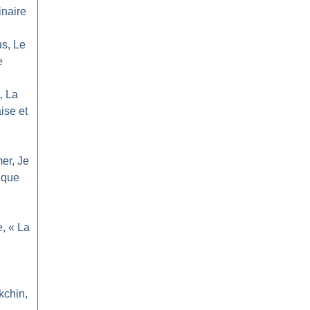
inaire
us, Le
e
, La
ise et
mer, Je
e que
e, «
La
kchin,