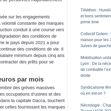
Téléthon : Humili
et bons sentimen
axée sur les engagements
prime time
a volonté constante des marques
duction conduit à une course vers
Collectif Golem :
dégradation des conditions de
maison pour les J
ouche le pays depuis 2021 a pour
Juives de gauch
ntinue des conditions de vie. Il
 salaire minimum depuis cinq ans
Mobilisation unita
contracter des prêts pour se
Lyon : De la néce
de combattre l’e
droite
euros par mois
vembre des grèves massives
Syndicalisme fém
où en est-on
?
des occupations d’usines et des
dans la capitale Dacca, touchent
Nécrologie : Cha
lier celles fournissant les marques