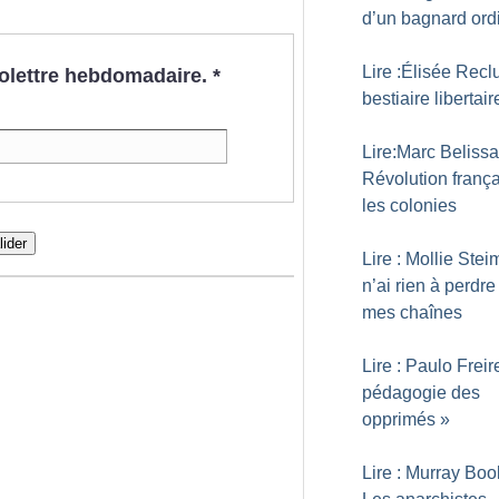
d’un bagnard ord
Lire :Élisée Recl
nfolettre hebdomadaire.
*
bestiaire libertair
Lire:Marc Belissa
Révolution frança
les colonies
lider
Lire : Mollie Stei
n’ai rien à perdr
mes chaînes
Lire : Paulo Freir
pédagogie des
opprimés
»
Lire : Murray Boo