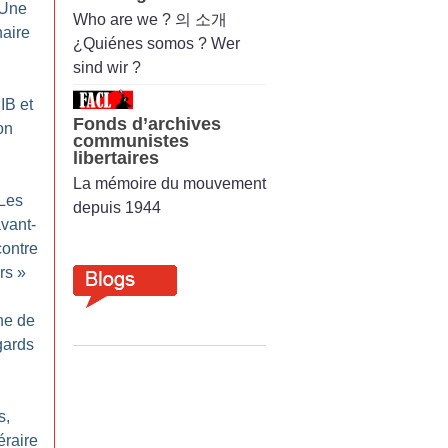
 Une
Who are we ? 의 소개
naire
¿Quiénes somos ? Wer
sind wir ?
IB et
Fonds d’archives
on
communistes
libertaires
La mémoire du mouvement
Les
depuis 1944
vant-
contre
rs
»
ne de
gards
s,
néraire