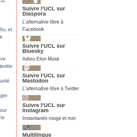
3),
Suivre l’UCL sur
Diaspora
L’alternative libre à
Facebook
élu, et
se
Suivre l’UCL sur
Bluesky
Adieu Elon Musk
ève
extile
Suivre l’UCL sur
Mastodon
arité
L’alternative libre à Twitter
nger
Suivre l’UCL sur
Instagram
our
 le
Instantanés rouge et noir
Multilingue