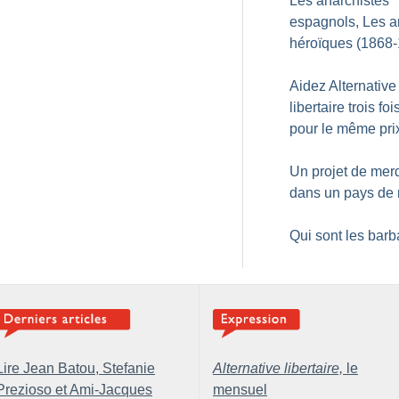
Les anarchistes
espagnols, Les 
héroïques (1868
Aidez Alternative
libertaire trois foi
pour le même pri
Un projet de mer
dans un pays de
Qui sont les barb
Lire Jean Batou, Stefanie
Alternative libertaire,
le
Prezioso et Ami-Jacques
mensuel