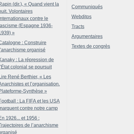
Rapin (dir.), «
Quand vient la
Communiqués
nuit. Volontaires
Webditos
internationaux contre le
fascisme (Espagne 1936-
Tracts
1939)
»
Argumentaires
Catalogne : Construire
Textes de congrès
l’anarchisme organisé
Kanaky : La répression de
l’État colonial se poursuit
Lire René Berthier, «
Les
Anarchistes et l’organisation.
Plateforme-Synthèse
»
Football : La FIFA et les USA
marquent contre notre camp
En 1926... et 1956 :
Trajectoires de l’anarchisme
organisé