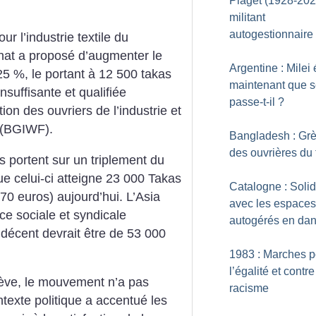
Piaget (1928-202
militant
autogestionnaire
r l’industrie textile du
nat a proposé d’augmenter le
Argentine : Milei 
5 %, le portant à 12 500 takas
maintenant que 
suffisante et qualifiée
passe-t-il
?
ion des ouvriers de l’industrie et
 (BGIWF).
Bangladesh : Gr
des ouvrières du t
s portent sur un triplement du
e celui-ci atteigne 23 000 Takas
Catalogne : Solid
70 euros) aujourd’hui. L’Asia
avec les espaces
ce sociale et syndicale
autogérés en da
 décent devrait être de 53 000
1983 : Marches p
l’égalité et contre
ève, le mouvement n’a pas
racisme
texte politique a accentué les