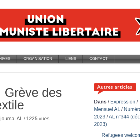
HIVES
ORGANISATION
LIENS
CONTACT
: Grève des
xtile
Dans
/
Expression
/
Mensuel AL
/
Numér
2023
/
AL n°344 (dé
journal AL
/
1225
vues
2023)
Refugees welcom