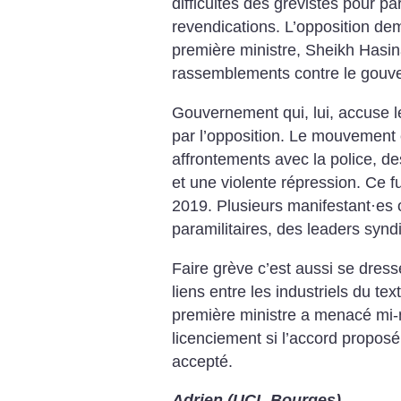
difficultés des grévistes pour par
revendications. L’opposition de
première ministre, Sheikh Hasina
rassemblements contre le gouv
Gouvernement qui, lui, accuse l
par l’opposition. Le mouvement
affrontements avec la police, 
et une violente répression. Ce f
2019. Plusieurs manifestant
·
es 
paramilitaires, des leaders synd
Faire grève c’est aussi se dress
liens entre les industriels du text
première ministre a menacé mi-
licenciement si l’accord proposé 
accepté.
Adrien (UCL Bourges)