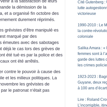
venir à la satisfaction de leurs
Cité Gutenberg :
mande la démission de la
lutte autogestion
, et a organisé fin octobre des
victorieuse
ernement durement réprimés.
1990-2010 : Le M
es grévistes d’être manipulé
·
es
la contre-révoluti
 est marqué par des
coloniale
des émeutes avec des sabotages
Salika Amara : «
ut déjà le cas lors des grèves de
femmes sont à l’a
ont été tué
·
es par la police et des
garde des luttes 
icaux ont été arrêtés.
les crimes policie
er contre le pouvoir à cause des
1923-2023 : Bag
ile et les milieux politiques. La
Guyane, deux re
novembre les grévistes de
à 100 ans d’écart
par le patronat n’était pas
Lire : Roland Cro
L’incorrigible, iti