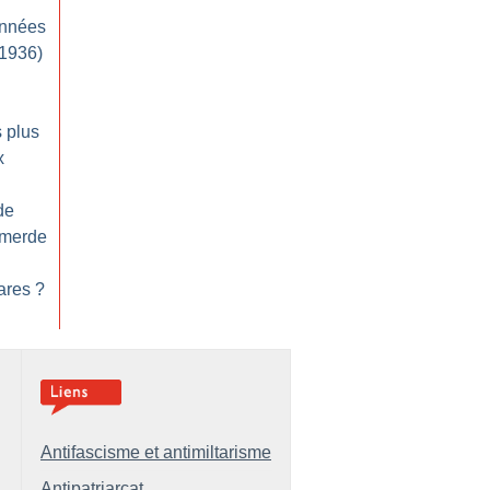
années
-1936)
s plus
x
de
 merde
ares
?
Antifascisme et antimiltarisme
Antipatriarcat