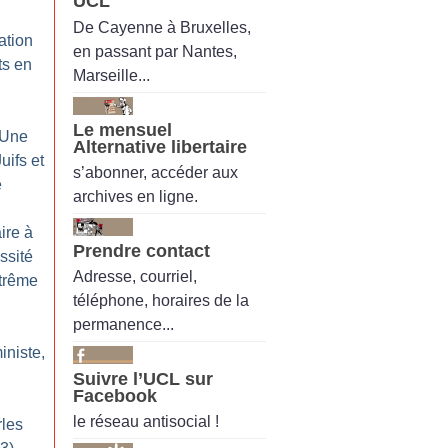
UCL
De Cayenne à Bruxelles,
ation
en passant par Nantes,
ts en
Marseille...
Le mensuel
 Une
Alternative libertaire
uifs et
s’abonner, accéder aux
e
archives en ligne.
ire à
Prendre contact
ssité
Adresse, courriel,
xtrême
téléphone, horaires de la
permanence...
iniste,
Suivre l’UCL sur
Facebook
le réseau antisocial !
rles