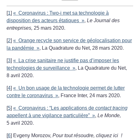
[
1
]
«
Coronavirus : Two-i met sa technologie à
disposition des acteurs étatiques
»
,
Le Journal des
entreprises,
25 mars 2020.
[
2
]
«
Orange recycle son service de géolocalisation pour
la pandémie
»
, La Quadrature du Net, 28 mars 2020.
[
3
]
«
La crise sanitaire ne justifie pas d’imposer les
technologies de surveillance
»
, La Quadrature du Net,
8 avril 2020.
[
4
]
«
Un bon usage de la technologie permet de lutter
contre le coronavirus
»
, France Inter, 24 mars 2020.
[
5
]
«
Coronavirus : “Les applications de
contact tracing
appellent à une vigilance particulière”
»
,
Le Monde,
5 avril 2020.
[
6
]
Evgeny Morozov,
Pour tout résoudre, cliquez ici
!