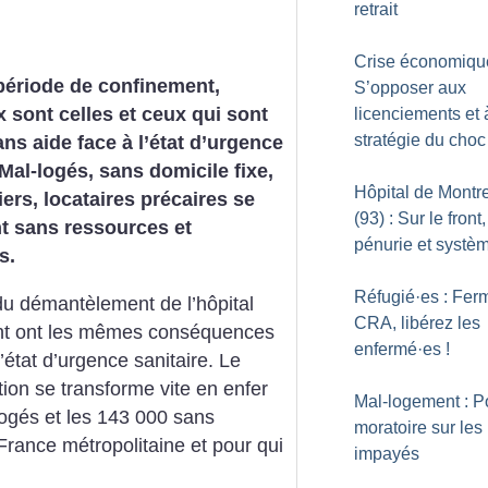
retrait
Crise économique
période de confinement,
S’opposer aux
sont celles et ceux qui sont
licenciements et 
stratégie du choc
ans aide face à l’état d’urgence
.Mal-logés, sans domicile fixe,
Hôpital de Montre
ers, locataires précaires se
(93) : Sur le front,
t sans ressources et
pénurie et systè
s.
Réfugié
·
es : Fer
 du démantèlement de l’hôpital
CRA, libérez les
ment ont les mêmes conséquences
enfermé
·
es
!
état d’urgence sanitaire. Le
ion se transforme vite en enfer
Mal-logement : P
logés et les 143 000 sans
moratoire sur les
rance métropolitaine et pour qui
impayés