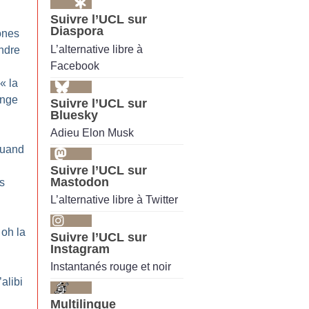
Suivre l’UCL sur
Diaspora
ones
L’alternative libre à
endre
Facebook
 «
la
enge
Suivre l’UCL sur
Bluesky
Adieu Elon Musk
Quand
Suivre l’UCL sur
Mastodon
es
L’alternative libre à Twitter
oh la
Suivre l’UCL sur
Instagram
Instantanés rouge et noir
’alibi
Multilingue