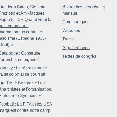
Lire Jean Batou, Stefanie
Alternative libertaire,
le
Prezioso et Ami-Jacques
mensuel
Rapin (dir.), «
Quand vient la
Communiqués
nuit. Volontaires
Webditos
internationaux contre le
fascisme (Espagne 1936-
Tracts
1939)
»
Argumentaires
Catalogne : Construire
Textes de congrès
l’anarchisme organisé
Kanaky : La répression de
l’État colonial se poursuit
Lire René Berthier, «
Les
Anarchistes et l’organisation.
Plateforme-Synthèse
»
Football : La FIFA et les USA
marquent contre notre camp