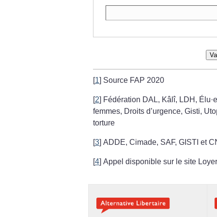
Va
[
1
]
Source FAP 2020
[
2
]
Fédération DAL, Kâlî, LDH, Élu
·
e
femmes, Droits d’urgence, Gisti, Uto
torture
[
3
]
ADDE, Cimade, SAF, GISTI et 
[
4
]
Appel disponible sur le site Loy