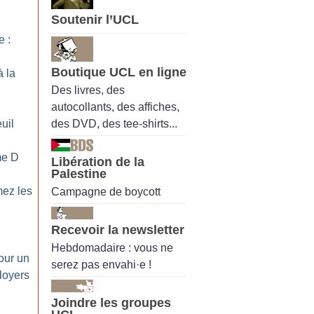
Soutenir l’UCL
 :
Boutique UCL en ligne
à la
Des livres, des
autocollants, des affiches,
des DVD, des tee-shirts...
uil
me D
Libération de la
Palestine
mez les
Campagne de boycott
Recevoir la newsletter
Hebdomadaire : vous ne
our un
serez pas envahi·e !
 loyers
Joindre les groupes