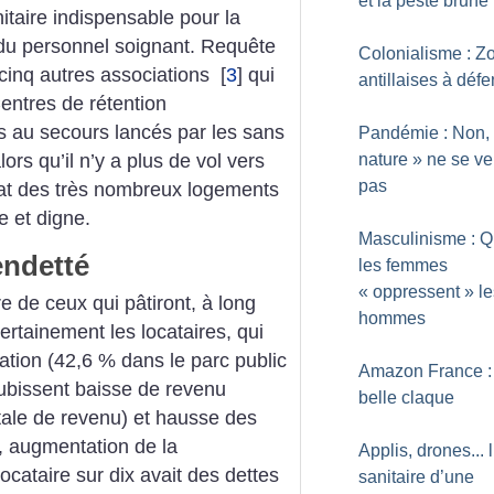
et la peste brune
nitaire indispensable pour la
 du personnel soignant. Requête
Colonialisme : Z
 cinq autres associations
[
3
]
qui
antillaises à déf
entres de rétention
ls au secours lancés par les sans
Pandémie : Non,
ors qu’il n’y a plus de vol vers
nature
» ne se v
pas
’État des très nombreux logements
e et digne.
Masculinisme : 
endetté
les femmes
«
oppressent
» l
 de ceux qui pâtiront, à long
hommes
rtainement les locataires, qui
ation (42,6 % dans le parc public
Amazon France : 
subissent baisse de revenu
belle claque
tale de revenu) et hausse des
 augmentation de la
Applis, drones... l
cataire sur dix avait des dettes
sanitaire d’une