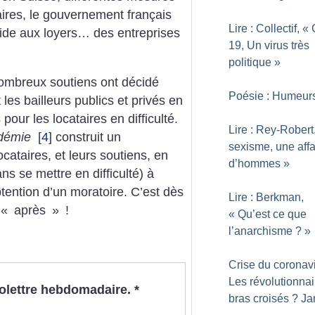
aires, le gouvernement français
Lire : Collectif, «
aide aux loyers… des entreprises
19, Un virus très
politique
»
nombreux soutiens ont décidé
Poésie : Humeur
les bailleurs publics et privés en
pour les locataires en difficulté.
Lire : Rey-Robert
idémie
[
4
]
construit un
sexisme, une affa
cataires, et leurs soutiens, en
d’hommes
»
ns se mettre en difficulté) à
btention d’un moratoire. C’est dès
Lire : Berkman,
’«
après
»
!
«
Qu’est ce que
l’anarchisme
?
»
Crise du coronavi
Les révolutionnai
nfolettre hebdomadaire.
*
bras croisés
? Ja