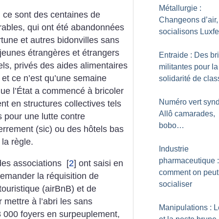
Métallurgie :
 ce sont des centaines de
Changeons d’air,
rables, qui ont été abandonnées
socialisons Luxfe
rtune et autres bidonvilles sans
 jeunes étrangères et étrangers
Entraide : Des b
s, privés des aides alimentaires
militantes pour la
, et ce n’est qu’une semaine
solidarité de cla
ue l’État a commencé à bricoler
Numéro vert syndi
 en structures collectives tels
Allô camarades,
 pour une lutte contre
bobo…
errement (sic) ou des hôtels bas
la règle.
Industrie
pharmaceutique :
des associations
[
2
]
ont saisi en
comment on peut
demander la réquisition de
socialiser
ouristique (airBnB) et de
mettre à l’abri les sans
Manipulations : L
8 000 foyers en surpeuplement,