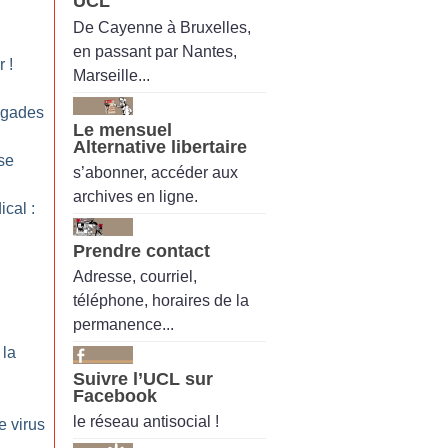
UCL
De Cayenne à Bruxelles,
en passant par Nantes,
r
!
Marseille...
rigades
Le mensuel
Alternative libertaire
sse
s’abonner, accéder aux
archives en ligne.
cal :
Prendre contact
Adresse, courriel,
téléphone, horaires de la
permanence...
 la
Suivre l’UCL sur
Facebook
le réseau antisocial !
e virus