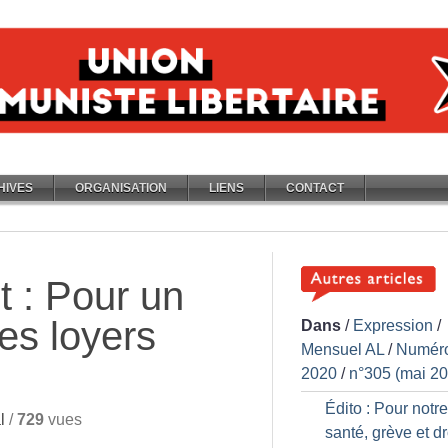
HIVES
ORGANISATION
LIENS
CONTACT
 : Pour un
les loyers
Dans
/
Expression
/
Mensuel AL
/
Numér
2020
/
n°305 (mai 2
Édito : Pour notre
l
/
729
vues
santé, grève et dr