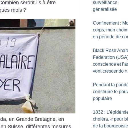
 Combien seront-ils à être
surveillance
généralisée
ques mois
?
Confinement : M
corps, mon choix
en période de co
Black Rose Anarc
Federation (USA)
conscience et l’a
vont crescendo
»
Pendant la pandé
construire le pou
populaire
1832 : L’épidémi
ada, en Grande Bretagne, en
choléra, «
peur b
de la bourgeoisie
en Suisse, différentes mesures