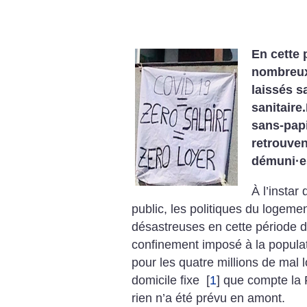
En cette 
nombreux 
laissés s
sanitaire
sans-papi
retrouven
démuni
·
e
À l’instar
public, les politiques du loge
désastreuses en cette période d’
confinement imposé à la populat
pour les quatre millions de mal 
domicile fixe
[
1
]
que compte la F
rien n’a été prévu en amont.