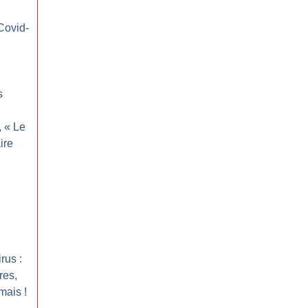
Covid-
s
, «
Le
ire
rus :
res,
mais
!