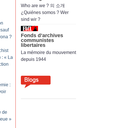
Who are we ? 의 소개
¿Quiénes somos ? Wer
sind wir ?
on
 sauf
Fonds d’archives
rona
?
communistes
libertaires
hist
La mémoire du mouvement
 : «
La
depuis 1944
ction
mie :
voir
e de
leue
»