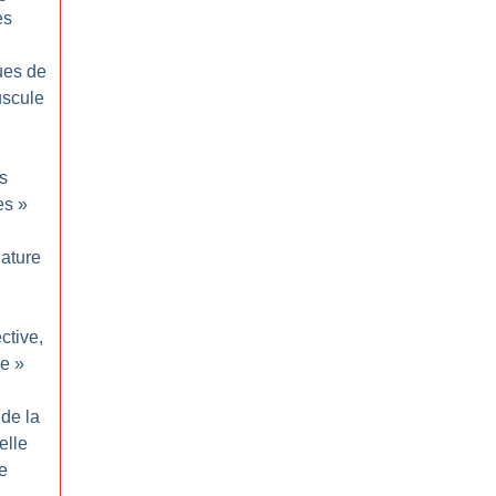
es
ues de
uscule
s
es
»
ature
ective,
le
»
de la
elle
le