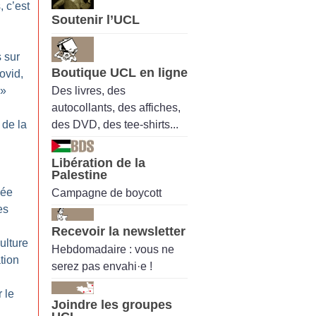
, c’est
Soutenir l’UCL
 sur
Boutique UCL en ligne
ovid,
Des livres, des
»
autocollants, des affiches,
des DVD, des tee-shirts...
 de la
Libération de la
Palestine
vée
Campagne de boycott
es
Recevoir la newsletter
ulture
Hebdomadaire : vous ne
tion
serez pas envahi·e !
 le
Joindre les groupes