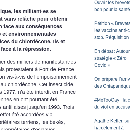
Ouvrir les brevets
bon pour la santé
ique, les militant
·
es se
t sans relâche pour obtenir
Pétition «
Brevets
on face aux conséquences
les vaccins anti-c
s et environnementales
stop. Réquisition
ices du chlordécone. Ils et
 face à la répression.
En débat : Autour
stratégie «
Zéro
ier des milliers de manifestant
·
es
Covid
»
is protestaient à Fort-de-France
ion vis-à-vis de l’empoisonnement
On prépare l’arri
s au chlordécone. Cet insecticide,
des Chiapanèqu
 1977, n’a été interdit en France
nnes en ont pourtant été
#MeTooGay : la c
antillaises jusqu’en 1993. Trois
du viol en accusa
ffet été accordées via
Agathe Keller, sur
riétaires terriens, les békés,
harcèlement à
ropriétaires d’esclaves.