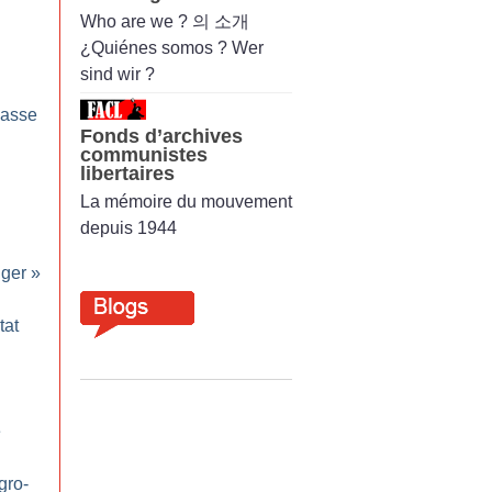
Who are we ? 의 소개
¿Quiénes somos ? Wer
sind wir ?
masse
Fonds d’archives
communistes
libertaires
La mémoire du mouvement
depuis 1944
nger
»
tat
e
gro-