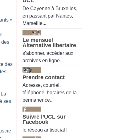
UCL
De Cayenne à Bruxelles,
en passant par Nantes,
ants
»
Marseille...
ne
Le mensuel
r des
Alternative libertaire
s’abonner, accéder aux
archives en ligne.
tte des
 les
Prendre contact
Adresse, courriel,
téléphone, horaires de la
 La
permanence...
à ses
Suivre l’UCL sur
Facebook
z
le réseau antisocial !
strie