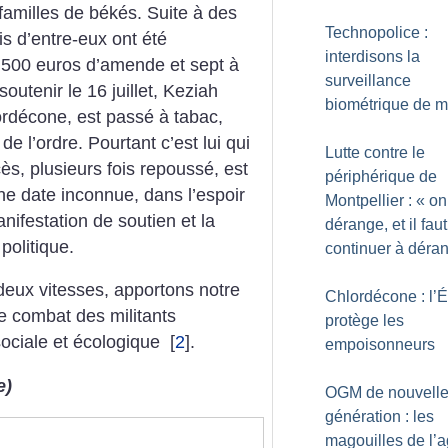
amilles de békés. Suite à des
Technopolice :
is d’entre-eux ont été
interdisons la
 500 euros d’amende et sept à
surveillance
outenir le 16 juillet, Keziah
biométrique de 
lordécone, est passé à tabac,
de l’ordre. Pourtant c’est lui qui
Lutte contre le
ès, plusieurs fois repoussé, est
périphérique de
ne date inconnue, dans l’espoir
Montpellier : «
on
ifestation de soutien et la
dérange, et il faut
 politique.
continuer à déra
 deux vitesses, apportons notre
Chlordécone : l’É
le combat des militants
protège les
sociale et écologique
[
2
]
.
empoisonneurs
e)
OGM de nouvell
génération : les
magouilles de l’a