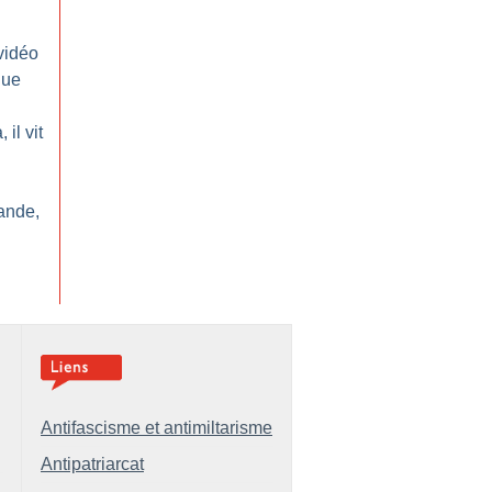
vidéo
que
il vit
ande,
Antifascisme et antimiltarisme
Antipatriarcat