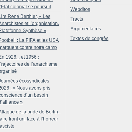
l’État colonial se poursuit
Webditos
Lire René Berthier, «
Les
Tracts
Anarchistes et l’organisation.
Argumentaires
Plateforme-Synthèse
»
Textes de congrès
Football : La FIFA et les USA
marquent contre notre camp
En 1926... et 1956 :
Trajectoires de l’anarchisme
organisé
Journées écosyndicales
2026 : «
Nous avons pris
conscience d’un besoin
d’alliance
»
Attaque de la pride de Berlin :
faire front uni face à l’horreur
fasciste