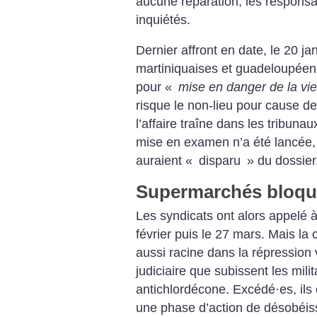
aucune réparation, les respons
inquiétés.
Dernier affront en date, le 20 ja
martiniquaises et guadeloupéenn
pour «
mise en danger de la vie
risque le non-lieu pour cause de 
l’affaire traîne dans les tribun
mise en examen n’a été lancée,
auraient «
disparu
» du dossier
Supermarchés bloqu
Les syndicats ont alors appelé à
février puis le 27 mars. Mais la 
aussi racine dans la répression 
judiciaire que subissent les milit
antichlordécone. Excédé
·
es, il
une phase d’action de désobéiss