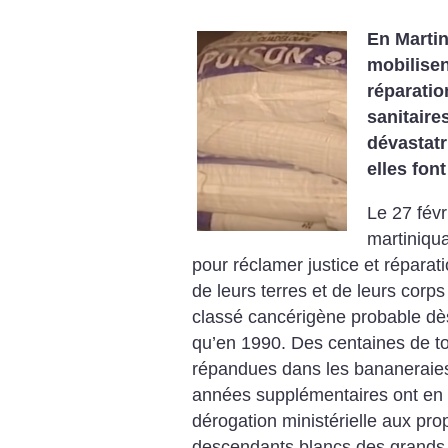
En Martin
mobilisen
réparati
sanitaire
dévastatr
elles font
Le 27 févr
martiniqua
pour réclamer justice et réparat
de leurs terres et de leurs corp
classé cancérigène probable dès
qu’en 1990. Des centaines de to
répandues dans les bananeraies 
années supplémentaires ont en e
dérogation ministérielle aux prop
descendants blancs des grands p