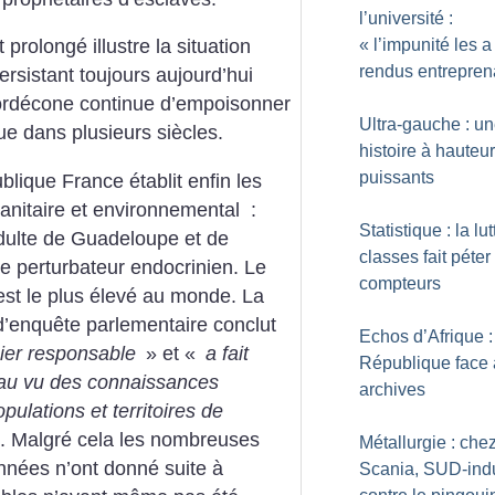
l’université :
«
l’impunité les a
rolongé illustre la situation
rendus entrepren
ersistant toujours aujourd’hui
hlordécone continue d’empoisonner
Ultra-gauche : u
que dans plusieurs siècles.
histoire à hauteu
puissants
lique France établit enfin les
nitaire et environnemental :
Statistique : la lu
adulte de Guadeloupe et de
classes fait péter
e perturbateur endocrinien. Le
compteurs
est le plus élevé au monde. La
enquête parlementaire conclut
Echos d’Afrique :
ier responsable
» et «
a fait
République face 
 au vu des connaissances
archives
pulations et territoires de
. Malgré cela les nombreuses
Métallurgie : che
nnées n’ont donné suite à
Scania, SUD-indu