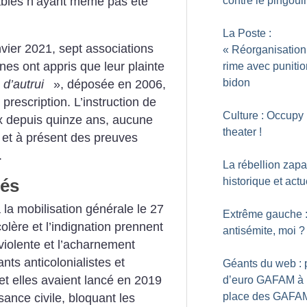
ables n’ayant même pas été
contre le pingoui
La Poste :
nvier 2021, sept associations
«
Réorganisation
es ont appris que leur plainte
rime avec puniti
bidon
 d’autrui
», déposée en 2006,
prescription. L’instruction de
Culture : Occupy
aux depuis quinze ans, aucune
theater
!
 et à présent des preuves
.
La rébellion zapat
és
historique et actu
 la mobilisation générale le 27
Extrême gauche 
colère et l’indignation prennent
antisémite, moi
?
violente et l’acharnement
ants anticolonialistes et
Géants du web : 
s et elles avaient lancé en 2019
d’euro GAFAM à 
place des GAFA
ance civile, bloquant les