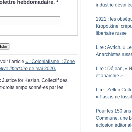
nfolettre hebdomadaire.
*
industrie dévoilé
1921 : les obsèq
Kropotkine, crép
libertaire russe
lider
Lire : Avrich, «
Le
Anarchistes russ
oir l’article
«
Colonialisme : Zone
Lire : Déjean, «
N
tive libertaire
de mai 2020.
et anarchie
»
: Justice for Keziah, Collectif des
nt-droits empoisonné
·
es par les
Lire : Zetkin Coll
«
Fascisme fossi
Pour les 150 ans 
Commune, une b
éclosion éditoria