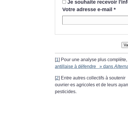
Je souhaite recevoir l'i
Votre adresse e-mail
*
Va
[
1
]
Pour une analyse plus complète, v
antillaise à défendre
» dans
Alterna
[
2
]
Entre autres collectifs à soutenir 
ouvrier
·
es agricoles et de leurs aya
pesticides.