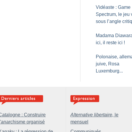
Vidéaste : Game
Spectrum, le jeu 
sous l’angle criti
Madama Diawara, 
ici, il reste ici
!
Polonaise, allem
juive, Rosa
Luxemburg...
Catalogne : Construire
Alternative libertaire,
le
l’anarchisme organisé
mensuel
Kanaky : La répression de
Communiqués