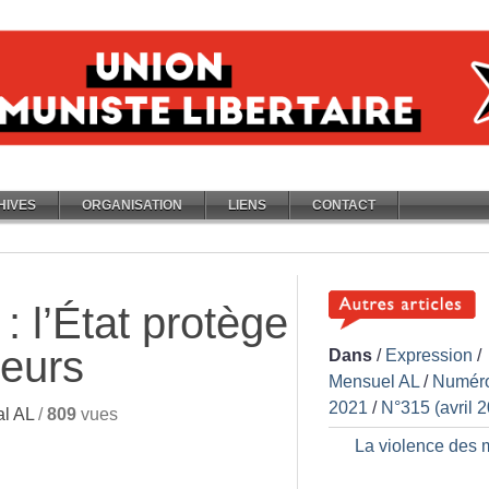
HIVES
ORGANISATION
LIENS
CONTACT
: l’État protège
eurs
Dans
/
Expression
/
Mensuel AL
/
Numér
2021
/
N°315 (avril 
l AL
/
809
vues
La violence des 