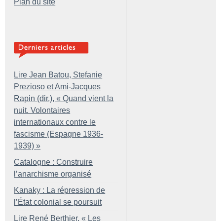
Plan du site
Lire Jean Batou, Stefanie
Prezioso et Ami-Jacques
Rapin (dir.), «
Quand vient la
nuit. Volontaires
internationaux contre le
fascisme (Espagne 1936-
1939)
»
Catalogne : Construire
l’anarchisme organisé
Kanaky : La répression de
l’État colonial se poursuit
Lire René Berthier, «
Les