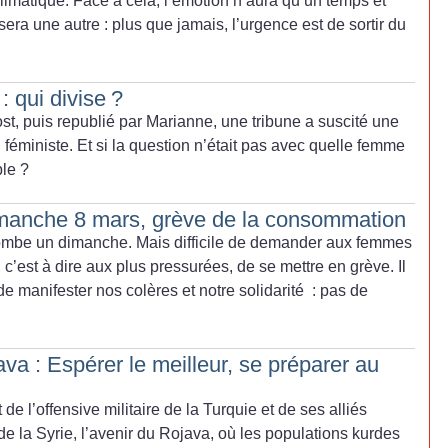
climatique. Face à cela, l’émotion n’aura qu’un temps et
ra une autre : plus que jamais, l’urgence est de sortir du
: qui divise
?
st, puis republié par Marianne, une tribune a suscité une
féministe. Et si la question n’était pas avec quelle femme
ble
?
Dimanche 8 mars, grève de la consommation
tombe un dimanche. Mais difficile de demander aux femmes
c’est à dire aux plus pressurées, de se mettre en grève. Il
e manifester nos colères et notre solidarité : pas de
a : Espérer le meilleur, se préparer au
de l’offensive militaire de la Turquie et de ses alliés
de la Syrie, l’avenir du Rojava, où les populations kurdes