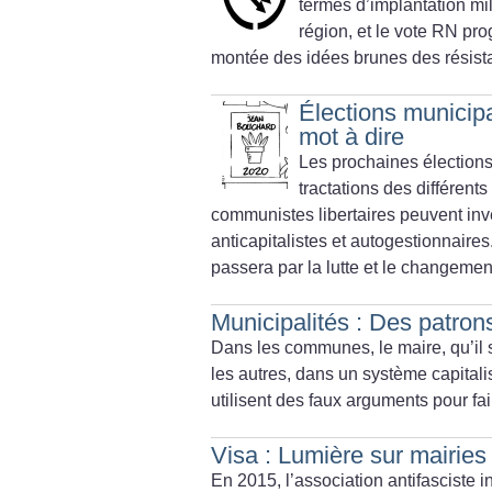
termes d’implantation mi
région, et le vote RN pr
montée des idées brunes des résista
Élections municipa
mot à dire
Les prochaines élections
tractations des différent
communistes libertaires peuvent inv
anticapitalistes et autogestionnaires
passera par la lutte et le changemen
Municipalités : Des patro
Dans les communes, le maire, qu’il 
les autres, dans un système capita
utilisent des faux arguments pour f
Visa : Lumière sur mairies
En 2015, l’association antifasciste i