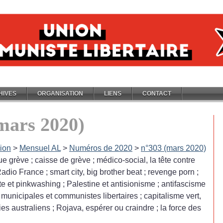
HIVES
ORGANISATION
LIENS
CONTACT
mars 2020)
ion
>
Mensuel AL
>
Numéros de 2020
>
n°303 (mars 2020)
gue grève
; caisse de grève
; médico-social, la tête contre
 Radio France
; smart city, big brother beat
; revenge porn
;
ite et pinkwashing
; Palestine et antisionisme
; antifascisme
s municipales et communistes libertaires
; capitalisme vert,
ies australiens
; Rojava, espérer ou craindre
; la force des