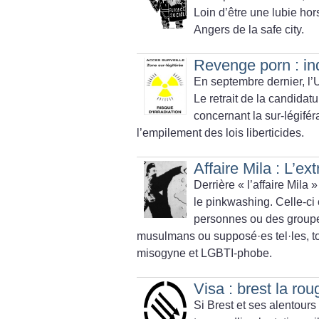
Loin d’être une lubie hor
Angers de la safe city.
Revenge porn : in
En septembre dernier, l’
Le retrait de la candida
concernant la sur-légifér
l’empilement des lois liberticides.
Affaire Mila : L’e
Derrière «
l’affaire Mila
»
le pinkwashing. Celle-ci 
personnes ou des groupe
musulmans ou supposé
·
es tel
·
les, 
misogyne et LGBTI-phobe.
Visa : brest la ro
Si Brest et ses alentours