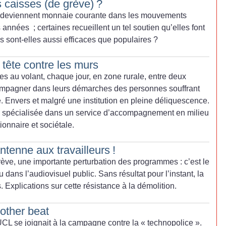
es caisses (de grève)
?
redeviennent monnaie courante dans les mouvements
s années
; certaines recueillent un tel soutien qu’elles font
s sont-elles aussi efficaces que populaires
?
 tête contre les murs
es au volant, chaque jour, en zone rurale, entre deux
ompagner dans leurs démarches des personnes souffrant
 Envers et malgré une institution en pleine déliquescence.
 spécialisée dans un service d’accompagnement en milieu
ionnaire et sociétale.
ntenne aux travailleurs
!
rève, une importante perturbation des programmes : c’est le
u dans l’audiovisuel public. Sans résultat pour l’instant, la
Explications sur cette résistance à la démolition.
rother beat
UCL se joignait à la campagne contre la «
technopolice
».