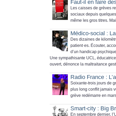
Faut-il en faire d
Les caisses de grèves 
sociaux depuis quelque
même les gros titres. Mai
Médico-social : La
Des dizaines de kilomètr
patient
·
es. Écouter, acc
d’un handicap psychique.
Une sympathisante UCL, éducatrice
ouvert, dénonce la maltraitance gest
Radio France : L’a
Soixante-trois jours de g
plus long conflit jamais v
grève redémarre en mars. 
Smart-city : Big B
En septembre dernier, l’