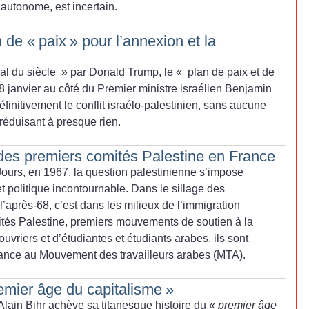
autonome, est incertain.
n de «
paix
» pour l’annexion et la
al du siècle
» par Donald Trump, le «
plan de paix et de
28 janvier au côté du Premier ministre israélien Benjamin
initivement le conflit israélo-palestinien, sans aucune
 réduisant à presque rien.
des premiers comités Palestine en France
Jours, en 1967, la question palestinienne s’impose
politique incontournable. Dans le sillage des
après-68, c’est dans les milieux de l’immigration
ités Palestine, premiers mouvements de soutien à la
riers et d’étudiantes et étudiants arabes, ils sont
ance au Mouvement des travailleurs arabes (MTA).
emier âge du capitalisme
»
Alain Bihr achève sa titanesque histoire du «
premier âge