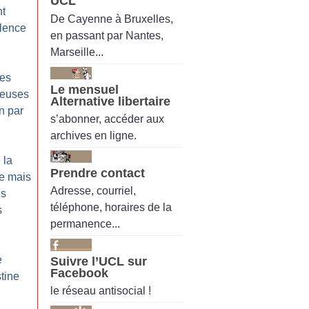
UCL
nt
De Cayenne à Bruxelles,
ilence
en passant par Nantes,
Marseille...
les
Le mensuel
reuses
Alternative libertaire
n par
s’abonner, accéder aux
archives en ligne.
 la
Prendre contact
re mais
Adresse, courriel,
es
téléphone, horaires de la
s
permanence...
e
Suivre l’UCL sur
Facebook
tine
le réseau antisocial !