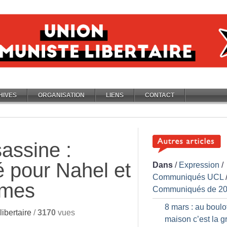
HIVES
ORGANISATION
LIENS
CONTACT
sassine :
té pour Nahel et
Dans
/
Expression
/
Communiqués UCL
times
Communiqués de 2
8 mars : au boulot
ibertaire
/
3170
vues
maison c’est la g