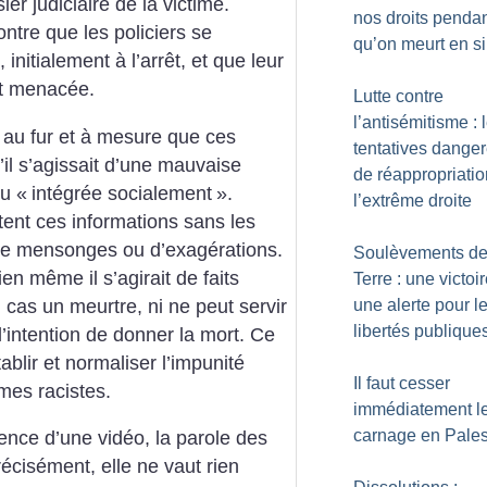
er judiciaire de la victime.
nos droits penda
ntre que les policiers se
qu’on meurt en s
 initialement à l’arrêt, et que leur
nt menacée.
Lutte contre
l’antisémitisme : 
 au fur et à mesure que ces
tentatives dange
’il s’agissait d’une mauvaise
de réappropriatio
u «
intégrée socialement
».
l’extrême droite
tent ces informations sans les
nt de mensonges ou d’exagérations.
Soulèvements de
ien même il s’agirait de faits
Terre : une victoi
n cas un meurtre, ni ne peut servir
une alerte pour l
libertés publique
’intention de donner la mort. Ce
tablir et normaliser l’impunité
Il faut cesser
imes racistes.
immédiatement l
carnage en Pales
ence d’une vidéo, la parole des
récisément, elle ne vaut rien