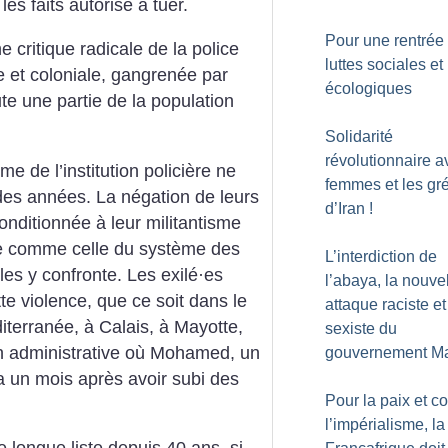
es faits autorise à tuer.
Pour une rentrée
e critique radicale de la police
luttes sociales et
ste et coloniale, gangrenée par
écologiques
oute une partie de la population
Solidarité
révolutionnaire a
e de l’institution policière ne
femmes et les gré
des années. La négation de leurs
d’Iran
!
onditionnée à leur militantisme
me comme celle du système des
L’interdiction de
r les y confronte. Les exilé
·
es
l’abaya, la nouve
te violence, que ce soit dans le
attaque raciste et
iterranée, à Calais, à Mayotte,
sexiste du
on administrative où Mohamed, un
gouvernement M
a un mois après avoir subi des
Pour la paix et co
l’impérialisme, la