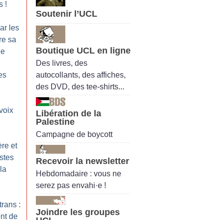
s
!
Soutenir l’UCL
ar les
re sa
Boutique UCL en ligne
he
Des livres, des
autocollants, des affiches,
es
des DVD, des tee-shirts...
voix
Libération de la
Palestine
N
Campagne de boycott
re et
istes
Recevoir la newsletter
 la
Hebdomadaire : vous ne
serez pas envahi·e !
trans :
Joindre les groupes
ent de