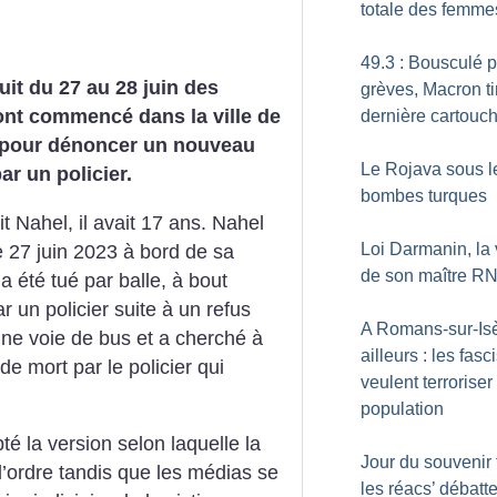
totale des femme
49.3 : Bousculé p
uit du 27 au 28 juin des
grèves, Macron ti
ont commencé dans la ville de
dernière cartouc
 pour dénoncer un nouveau
Le Rojava sous l
ar un policier.
bombes turques
ait Nahel, il avait 17 ans. Nahel
Loi Darmanin, la 
e 27 juin 2023 à bord de sa
de son maître R
l a été tué par balle, à bout
ar un policier suite à un refus
A Romans-sur-Isè
 une voie de bus et a cherché à
ailleurs : les fasc
de mort par le policier qui
veulent terroriser
population
é la version selon laquelle la
Jour du souvenir 
 l’ordre tandis que les médias se
les réacs’ débatt