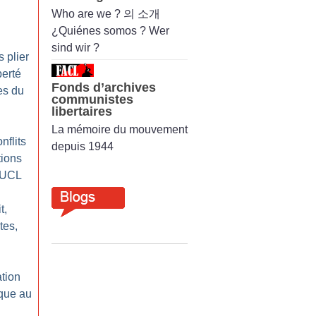
Who are we ? 의 소개
¿Quiénes somos ? Wer
sind wir ?
 plier
berté
Fonds d’archives
es du
communistes
libertaires
La mémoire du mouvement
nflits
depuis 1944
tions
l’UCL
t,
tes,
ation
ique au