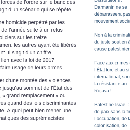
Dissolutions :
forces de l’ordre sur le banc des
Darmanin ne se
git d’un scénario qui se répète.
débarrassera pas
mouvement socia
ème homicide perpétré par les
 de l’année suite à un refus
Non à la criminal
iciers sur les treize
du juste soutien à
men, les autres ayant été libérés
cause palestinie
. Il s’agit d’un chiffre
 lien avec la loi de 2017
Face aux crimes
à faire usage de leurs armes.
l’État turc et au s
international, sou
ner d’une montée des violences
la résistance au
e jusqu’au sommet de l’État des
Rojava
!
, «
grand remplacement
» ou
és quand des lois discriminantes
Palestine-Israël :
te. À quoi peut bien mener une
de paix sans la fi
hématiques des suprémacistes
l’occupation, de l
colonisation, de