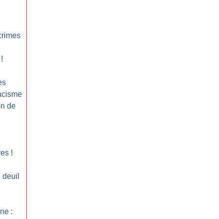
crimes
!
es
racisme
on de
res
!
 deuil
ne :