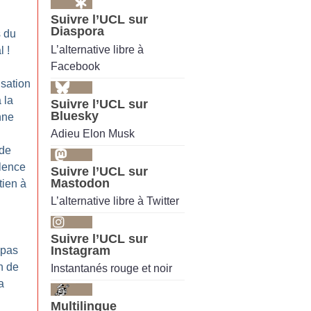
Suivre l’UCL sur
Diaspora
 du
L’alternative libre à
l
!
Facebook
isation
 la
Suivre l’UCL sur
Bluesky
nne
Adieu Elon Musk
 de
ilence
Suivre l’UCL sur
Mastodon
tien à
L’alternative libre à Twitter
Suivre l’UCL sur
Instagram
 pas
n de
Instantanés rouge et noir
a
Multilingue