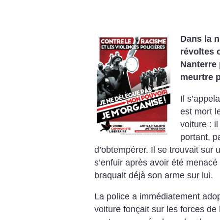
Dans la n
révoltes 
Nanterre
meurtre p
Il s’appel
est mort l
voiture : i
portant, p
d’obtempérer. Il se trouvait sur
s’enfuir après avoir été menacé 
braquait déjà son arme sur lui.
La police a immédiatement adopt
voiture fonçait sur les forces de