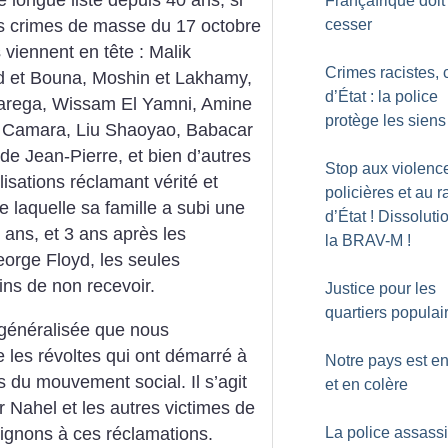
 longue liste depuis 40 ans, si
Françafrique doit
cesser
es crimes de masse du 17 octobre
iennent en tête : Malik
Crimes racistes, 
d et Bouna, Moshin et Lakhamy,
d’État : la police
Marega, Wissam El Yamni, Amine
protège les siens
 Camara, Liu Shaoyao, Babacar
e Jean-Pierre, et bien d’autres
Stop aux violenc
isations réclamant vérité et
policières et au 
 laquelle sa famille a subi une
d’État
! Dissoluti
 ans, et 3 ans après les
la BRAV-M
!
orge Floyd, les seules
fins de non recevoir.
Justice pour les
quartiers populai
 généralisée que nous
les révoltes qui ont démarré à
Notre pays est en
s du mouvement social. Il s’agit
et en colère
r Nahel et les autres victimes de
oignons à ces réclamations.
La police assassi