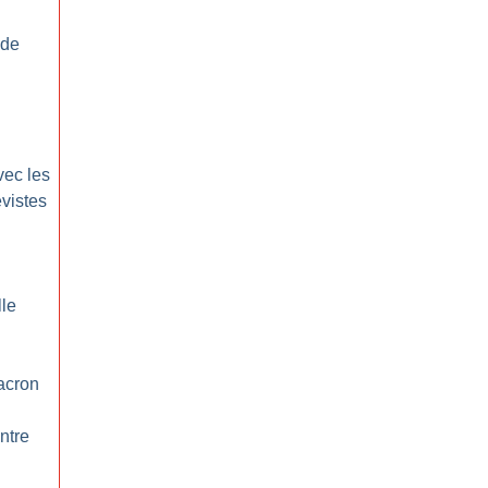
 de
vec les
vistes
lle
acron
ntre