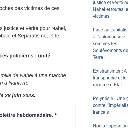
justice et vérité p
oches des victimes de ces
Nahel et toutes l
victimes
justice et vérité pour Nahel,
Face au capitali
obale et Séparatisme, et le
à l’autoritarisme,
sommes les
Soulèvements de
es policières : unité
Terre
!
Existransinter : A
famille de Nahel à une marche
transphobie et le
4h à Nanterre.
racisme d’État
e 28 juin 2023.
Polynésie : Une g
contre l’impérial
français
nfolettre hebdomadaire.
*
Non à l’opération