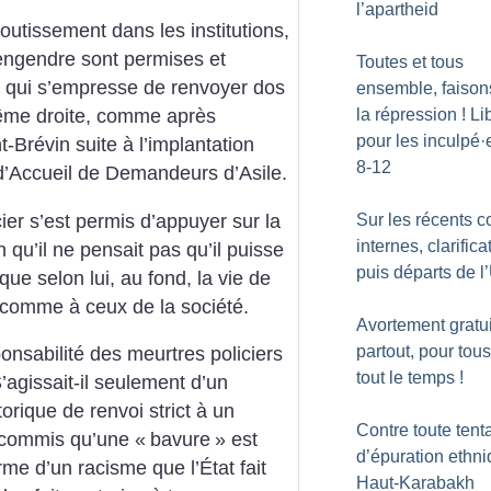
l’apartheid
utissement dans les institutions,
l engendre sont permises et
Toutes et tous
e, qui s’empresse de renvoyer dos
ensemble, faisons
la répression
! Li
rême droite, comme après
pour les inculpé
·
t-Brévin suite à l’implantation
8-12
’Accueil de Demandeurs d’Asile.
ier s’est permis d’appuyer sur la
Sur les récents co
internes, clarifica
n qu’il ne pensait pas qu’il puisse
puis départs de 
 que selon lui, au fond, la vie de
x comme à ceux de la société.
Avortement gratui
partout, pour tous
onsabilité des meurtres policiers
tout le temps
!
’agissait-il seulement d’un
torique de renvoi strict à un
Contre toute tent
t commis qu’une «
bavure
» est
d’épuration ethn
rme d’un racisme que l’État fait
Haut-Karabakh