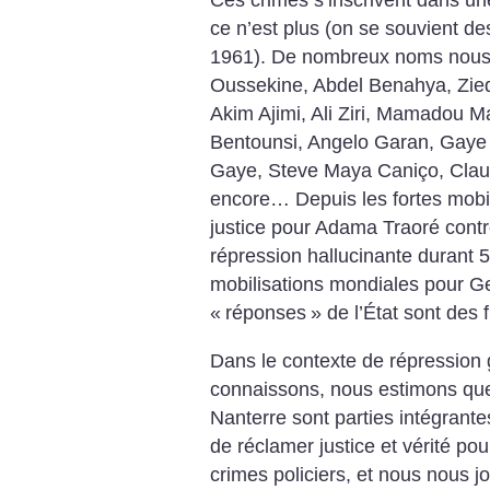
Ces crimes s’inscrivent dans une
ce n’est plus (on se souvient d
1961). De nombreux noms nous v
Oussekine, Abdel Benahya, Zie
Akim Ajimi, Ali Ziri, Mamadou 
Bentounsi, Angelo Garan, Gaye
Gaye, Steve Maya Caniço, Claud
encore… Depuis les fortes mobil
justice pour Adama Traoré contre
répression hallucinante durant 5
mobilisations mondiales pour Ge
«
réponses
» de l’État sont des 
Dans le contexte de répression
connaissons, nous estimons que 
Nanterre sont parties intégrante
de réclamer justice et vérité pou
crimes policiers, et nous nous j