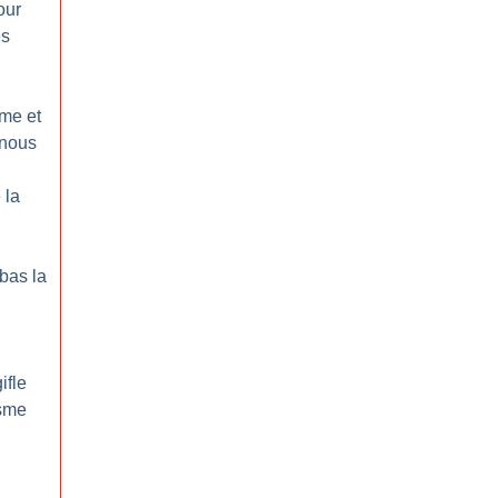
our
es
sme et
 nous
 la
 bas la
ifle
isme