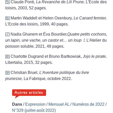
[
5
]
Claude Ponti,
La Revanche de Lili Prune,
L’Ecole des
loisirs, 2003, 52 pages.
[
6
]
Martin Waddell et Helen Oxenbury,
Le Canard fermier,
L’Ecole des loisirs, 1999, 40 pages.
[
7
]
Nadia Ghanem et Éva Bourdier,
Quatre petits cochons,
un lapin, une vache, un castor et… un loup
!,
L’Atelier du
poisson soluble, 2021, 48 pages.
[
8
]
Charlotte Dugrand et Bruno Bartkowiak,
Jojo le pirate,
Libertalia, 2015, 32 pages.
[
9
]
Christian Bruel,
L’Aventure politique du livre
jeunesse,
La Fabrique, octobre 2022.
Dans
/
Expression
/
Mensuel AL
/
Numéros de 2022
/
N°329 (juillet-août 2022)