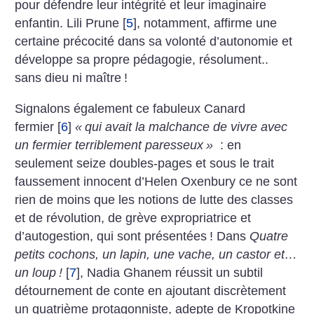
pour défendre leur intégrité et leur imaginaire
enfantin. Lili Prune
[
5
]
, notamment, affirme une
certaine précocité dans sa volonté d’autonomie et
développe sa propre pédagogie, résolument..
sans dieu ni maître
!
Signalons également ce fabuleux Canard
fermier
[
6
]
«
qui avait la malchance de vivre avec
un fermier terriblement paresseux
»
: en
seulement seize doubles-pages et sous le trait
faussement innocent d’Helen Oxenbury ce ne sont
rien de moins que les notions de lutte des classes
et de révolution, de grève expropriatrice et
d’autogestion, qui sont présentées
!
Dans
Quatre
petits cochons, un lapin, une vache, un castor et…
un loup
!
[
7
]
, Nadia Ghanem réussit un subtil
détournement de conte en ajoutant discrètement
un quatrième protagonniste, adepte de Kropotkine