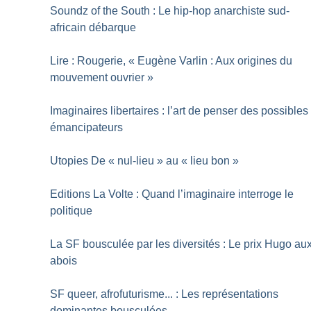
Soundz of the South : Le hip-hop anarchiste sud-
africain débarque
Lire : Rougerie, «
Eugène Varlin : Aux origines du
mouvement ouvrier
»
Imaginaires libertaires : l’art de penser des possibles
émancipateurs
Utopies De «
nul-lieu
» au «
lieu bon
»
Editions La Volte : Quand l’imaginaire interroge le
politique
La SF bousculée par les diversités : Le prix Hugo au
abois
SF queer, afrofuturisme... : Les représentations
dominantes bousculées