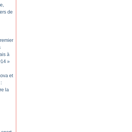
e,
ers de
remier
s
ais à
914
»
kova et
:
re la