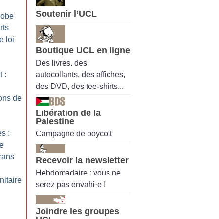
Soutenir l’UCL
hobe
rts
e loi
Boutique UCL en ligne
Des livres, des
autocollants, des affiches,
 :
des DVD, des tee-shirts...
ons de
Libération de la
Palestine
s :
Campagne de boycott
ne
trans
Recevoir la newsletter
Hebdomadaire : vous ne
nitaire
serez pas envahi·e !
Joindre les groupes