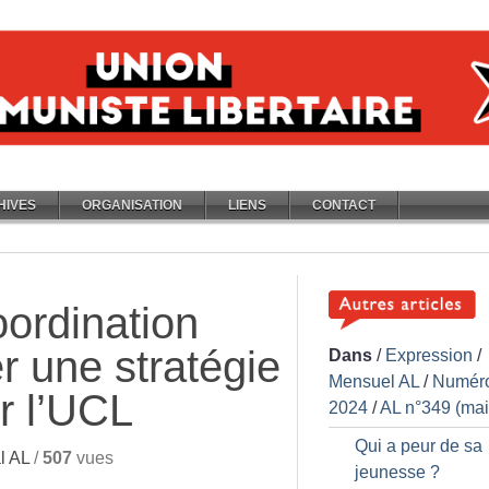
HIVES
ORGANISATION
LIENS
CONTACT
ordination
ier une stratégie
Dans
/
Expression
/
Mensuel AL
/
Numér
r l’UCL
2024
/
AL n°349 (mai
Qui a peur de sa
l AL
/
507
vues
jeunesse
?