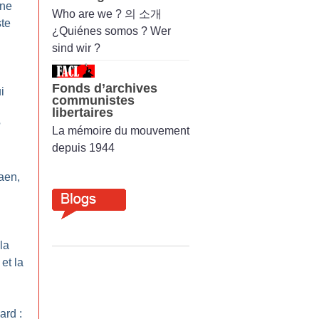
une
Who are we ? 의 소개
ste
¿Quiénes somos ? Wer
sind wir ?
Fonds d’archives
i
communistes
libertaires
?
La mémoire du mouvement
depuis 1944
aen,
la
et la
ard :