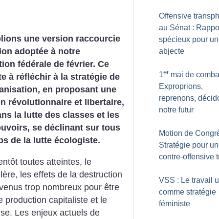
Offensive transp
au Sénat : Rappo
lions une version raccourcie
spécieux pour un
ion adoptée à notre
abjecte
ion fédérale de février. Ce
er
1
mai de combat
te à réfléchir à la stratégie de
Exproprions,
anisation, en proposant une
reprenons, décid
n révolutionnaire et libertaire,
notre futur
ns la lutte des classes et les
uvoirs, se déclinant sur tous
Motion de Congrè
s de la lutte écologiste.
Stratégie pour u
contre-offensive 
ntôt toutes atteintes, le
ère, les effets de la destruction
VSS : Le travail u
venus trop nombreux pour être
comme stratégie
e production capitaliste et le
féministe
use. Les enjeux actuels de