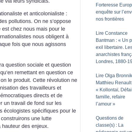
é via leurs syndicats.
Forteresse Europ
enquête sur l’env
tionaliste et anticolonialiste :
nos frontières
 des pollutions. On ne s’oppose
e est chez nous mais pour le
Lire Constance
rnationalistes nous obligent à
Bantman : «
Un p
aque fois que nous agissons
exil libertaire. Le
anarchistes franç
Londres, 1880-1
iera question sociale et question
e qu’en remettant en question ce
Lire Olga Bronni
on le produit. Cette révolution ne
Matthieu Renault 
nisation des travailleurs et
«
Kollontaï, Défai
démocratiques directs et de
famille, refaire
r un travail de fond sur les
l’amour
»
s écologistes spécifiques pour le
s construirons une lutte
Questions de
classe(s) : La
la hauteur des enjeux.