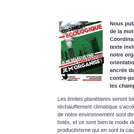
Nous pub
de la mot
Coordinat
texte invi
notre org
orientatio
ancrée da
contre-po
les champ
Les limites planétaires seront bie
réchauffement climatique s’accél
de notre environnement sont de
listés, et ce sont bien le mode d
productivisme qui en sont la ca