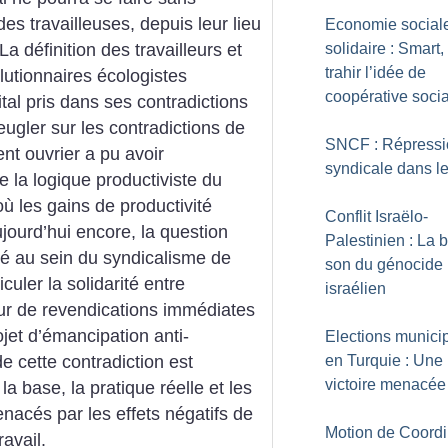
 des travailleuses, depuis leur lieu
Economie sociale
. La définition des travailleurs et
solidaire : Smart,
trahir l’idée de
lutionnaires écologistes
coopérative soci
tal pris dans ses contradictions
ugler sur les contradictions de
SNCF : Répressi
t ouvrier a pu avoir
syndicale dans le 
 la logique productiviste du
ù les gains de productivité
Conflit Israëlo-
ujourd’hui encore, la question
Palestinien : La 
té au sein du syndicalisme de
son du génocide
iculer la solidarité entre
israélien
tour de revendications immédiates
ojet d’émancipation anti-
Elections munici
e cette contradiction est
en Turquie : Une
victoire menacée
 la base, la pratique réelle et les
nacés par les effets négatifs de
Motion de Coordi
ravail.