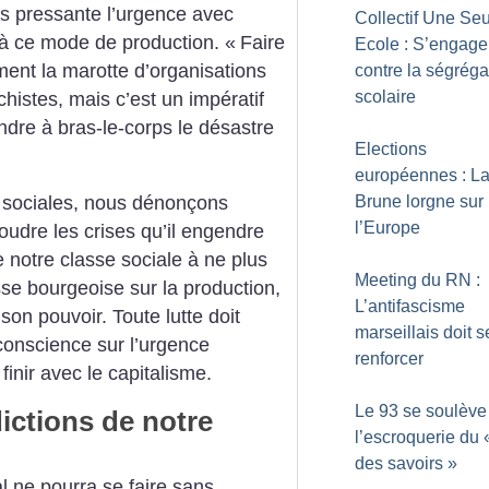
us pressante l’urgence avec
Collectif Une Se
 à ce mode de production. «
Faire
Ecole : S’engage
ment la marotte d’organisations
contre la ségréga
scolaire
histes, mais c’est un impératif
ndre à bras-le-corps le désastre
Elections
européennes : La
Brune lorgne sur
 sociales, nous dénonçons
l’Europe
soudre les crises qu’il engendre
 notre classe sociale à ne plus
Meeting du RN :
sse bourgeoise sur la production,
L’antifascisme
 son pouvoir. Toute lutte doit
marseillais doit s
conscience sur l’urgence
renforcer
finir avec le capitalisme.
Le 93 se soulève
ictions de notre
l’escroquerie du 
des savoirs
»
l ne pourra se faire sans