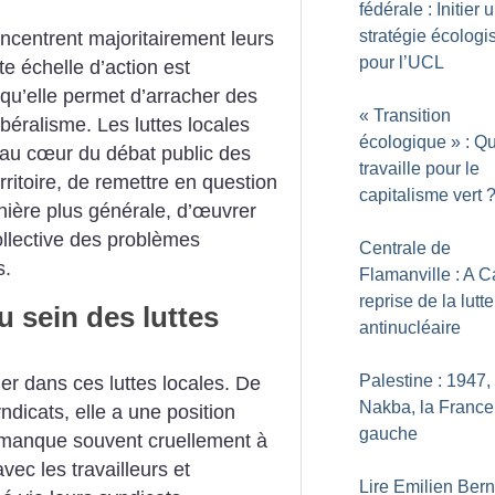
fédérale : Initier 
stratégie écologi
centrent majoritairement leurs
pour l’UCL
tte échelle d’action est
squ’elle permet d’arracher des
«
Transition
ibéralisme. Les luttes locales
écologique
» : Qu
au cœur du débat public des
travaille pour le
itoire, de remettre en question
capitalisme vert
nière plus générale, d’œuvrer
llective des problèmes
Centrale de
s.
Flamanville : A C
reprise de la lutte
u sein des luttes
antinucléaire
Palestine : 1947, 
er dans ces luttes locales. De
Nakba, la France 
ndicats, elle a une position
gauche
i manque souvent cruellement à
vec les travailleurs et
Lire Emilien Bern