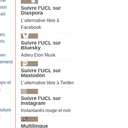
ité
ussi
Suivre l’UCL sur
Diaspora
ait
L’alternative libre à
Facebook
les,
els
Suivre l’UCL sur
Bluesky
Adieu Elon Musk
 en
nement
Suivre l’UCL sur
Mastodon
ps et
L’alternative libre à Twitter
s
Suivre l’UCL sur
Instagram
osture
Instantanés rouge et noir
x
Multilingue