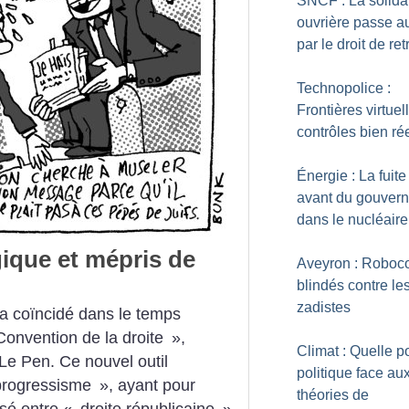
SNCF : La solidar
ouvrière passe a
par le droit de retr
Technopolice :
Frontières virtuel
contrôles bien ré
Énergie : La fuite
avant du gouver
dans le nucléaire
que et mépris de
Aveyron : Roboco
blindés contre le
zadistes
 a coïncidé dans le temps
onvention de la droite
»,
Climat : Quelle p
Le Pen. Ce nouvel outil
politique face au
 progressisme
», ayant pour
théories de