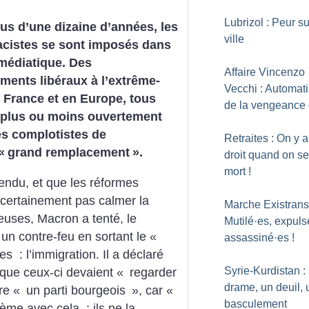
Lubrizol : Peur su
us d’une dizaine d’années, les
ville
acistes se sont imposés dans
médiatique. Des
Affaire Vincenzo
ents libéraux à l’extrême-
Vecchi : Automati
n France et en Europe, tous
de la vengeance 
t plus ou moins ouvertement
es complotistes de
Retraites : On y 
«
grand remplacement
».
droit quand on se
mort
!
tendu, et que les réformes
 certainement pas calmer la
Marche ExistransI
lleuses, Macron a tenté, le
Mutilé
·
es, expuls
un contre-feu en sortant le «
assassiné
·
es
!
s : l’immigration. Il a déclaré
Syrie-Kurdistan :
 que ceux-ci devaient «
regarder
drame, un deuil, 
re «
un parti bourgeois
», car «
basculement
ème avec cela : ils ne la