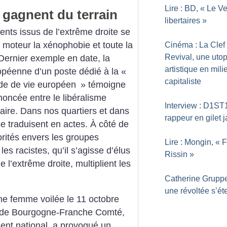
Lire : BD, «
Le Ve
s gagnent du terrain
libertaires
»
nts issus de l’extrême droite se
moteur la xénophobie et toute la
Cinéma : La Clef
Revival, une utop
 Dernier exemple en date, la
artistique en mili
opéenne d’un poste dédié à la «
capitaliste
ode de vie européen
» témoigne
ononcée entre le libéralisme
Interview : D1ST1
taire.
Dans nos quartiers et dans
rappeur en gilet 
se traduisent en actes. À côté de
rités envers les groupes
Lire : Mongin, «
F
les racistes, qu’il s’agisse d’élus
Rissin
»
 l’extrême droite, multiplient les
Catherine Gruppe
une révoltée s’éte
ne femme voilée le 11 octobre
al de Bourgogne-Franche Comté,
ent national, a provoqué un