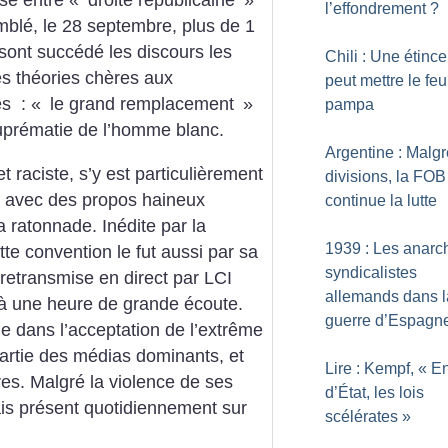
ssé entre «
droite républicaine
»
l’effondrement
?
mblé, le 28 septembre, plus de 1
sont succédé les discours les
Chili : Une étince
es théories chères aux
peut mettre le feu
es : «
le grand remplacement
»
pampa
suprématie de l’homme blanc.
Argentine : Malgr
et raciste, s’y est particulièrement
divisions, la FOB
e avec des propos haineux
continue la lutte
 ratonnade. Inédite par la
1939 : Les anarc
tte convention le fut aussi par sa
syndicalistes
retransmise en direct par LCI
allemands dans l
 à une heure de grande écoute.
guerre d’Espagn
e dans l’acceptation de l’extrême
partie des médias dominants, et
Lire : Kempf, «
E
ires. Malgré la violence de ses
d’État, les lois
s présent quotidiennement sur
scélérates
»