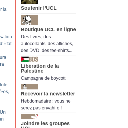
Soutenir l’UCL
r la
Boutique UCL en ligne
Des livres, des
sation
autocollants, des affiches,
d’État
des DVD, des tee-shirts...
aura
ra
Libération de la
Palestine
Campagne de boycott
nter :
é
·
es,
Recevoir la newsletter
Hebdomadaire : vous ne
serez pas envahi·e !
 Un
un
Joindre les groupes