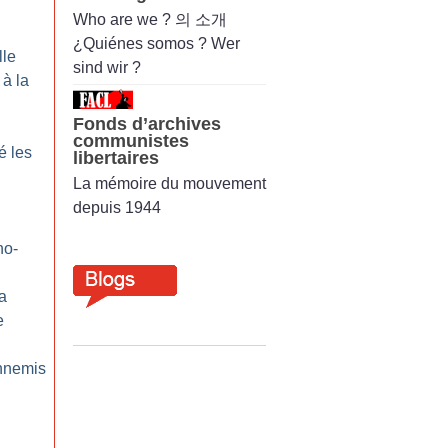
Who are we ? 의 소개
¿Quiénes somos ? Wer
lle
sind wir ?
 à la
Fonds d’archives
communistes
é les
libertaires
La mémoire du mouvement
depuis 1944
ho-
a
e
nnemis