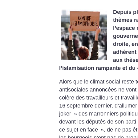
Depuis pl
thèmes r
l’espace 
gouvernem
droite, e
adhèren
aux thès
l’islamisation rampante et du 
Alors que le climat social reste 
antisociales annoncées ne vont
colère des travailleurs et travai
16 septembre dernier, d’allumer 
joker
» des marronniers politique
devant les députés de son parti
ce sujet en face
», de ne pas êt
les bourgeois n’ont pas de probl