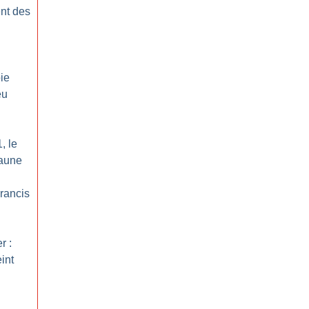
nt des
ie
eu
, le
jaune
rancis
r :
int