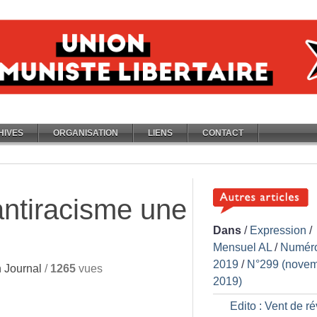
HIVES
ORGANISATION
LIENS
CONTACT
’antiracisme une
Dans
/
Expression
/
Mensuel AL
/
Numér
2019
/
N°299 (nove
 Journal
/
1265
vues
2019)
Edito : Vent de ré