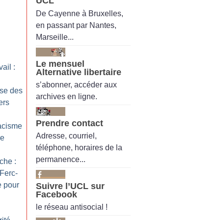
UCL
De Cayenne à Bruxelles,
i
en passant par Nantes,
Marseille...
Le mensuel
ail :
Alternative libertaire
s’abonner, accéder aux
ise des
archives en ligne.
ers
Prendre contact
racisme
Adresse, courriel,
re
téléphone, horaires de la
permanence...
che :
Ferc-
 pour
Suivre l’UCL sur
Facebook
le réseau antisocial !