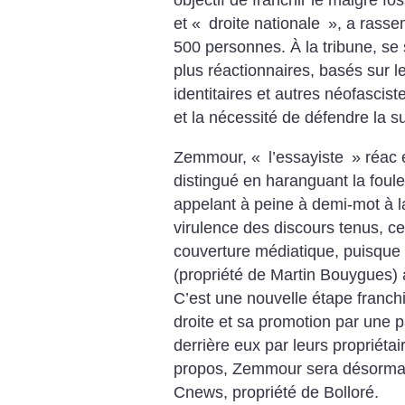
objectif de franchir le maigre fo
et «
droite nationale
», a rasse
500 personnes. À la tribune, se 
plus réactionnaires, basés sur l
identitaires et autres néofascist
et la nécessité de défendre la 
Zemmour, «
l’essayiste
» réac 
distingué en haranguant la foul
appelant à peine à demi-mot à la
virulence des discours tenus, ce
couverture médiatique, puisque 
(propriété de Martin Bouygues)
C’est une nouvelle étape franchi
droite et sa promotion par une 
derrière eux par leurs propriéta
propos, Zemmour sera désormai
Cnews, propriété de Bolloré.