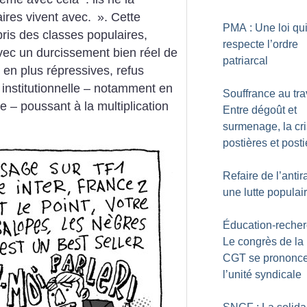
aires vivent avec.
». Cette
PMA : Une loi qu
is des classes populaires,
respecte l’ordre
avec un durcissement bien réel de
patriarcal
s en plus répressives, refus
 institutionnelle – notamment en
Souffrance au trav
e – poussant à la multiplication
Entre dégoût et
surmenage, la cr
postières et posti
Refaire de l’anti
une lutte populai
Éducation-recher
Le congrès de la 
CGT se prononce
l’unité syndicale