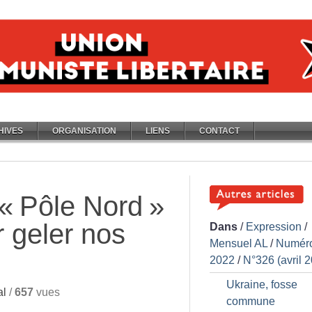
HIVES
ORGANISATION
LIENS
CONTACT
 «
Pôle Nord
»
r geler nos
Dans
/
Expression
/
Mensuel AL
/
Numér
2022
/
N°326 (avril 
Ukraine, fosse
al
/
657
vues
commune