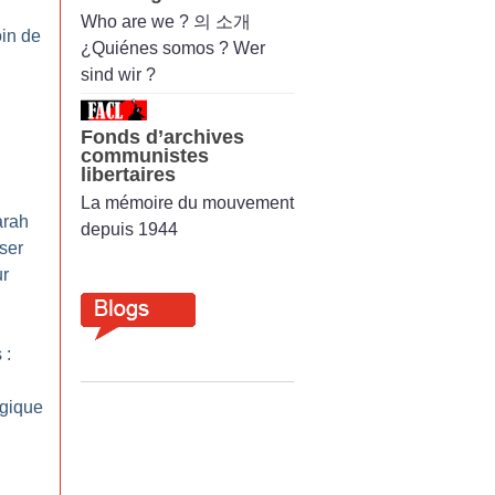
Who are we ? 의 소개
in de
¿Quiénes somos ? Wer
sind wir ?
Fonds d’archives
communistes
libertaires
La mémoire du mouvement
arah
depuis 1944
ser
ur
 :
ogique