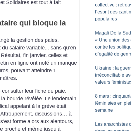
 Solidaires est tout à fait
collective : retrou
l’esprit des canti
populaires
aire qui bloque la
Magali Della Sud
angé la gestion des paies,
«
Une union des 
contre les politiq
du salaire variable... sans qu’en
d’égalité de genr
 Résultat, fin janvier, celles et
letin en ligne ont noté un manque
Ukraine : la guerr
ros, pouvant atteindre 1
irréconciliable av
maîtres.
valeurs féministe
consulter leur fiche de paie,
8 mars : cinquant
s la bourde révélée. Le lendemain
féministes en ple
ical appelant à la grève était
semaine
e. Attroupement, discussions… à
s’est forme alors aux alentours,
Les anarchistes 
ute proche et même jusqu’à