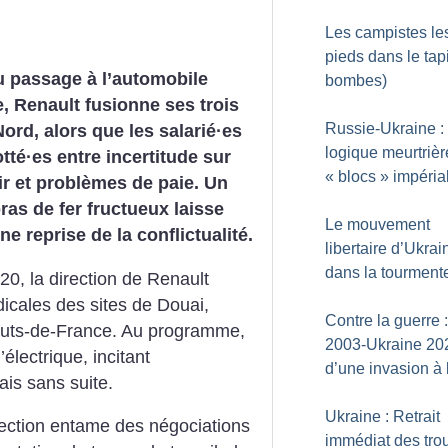
Les campistes le
pieds dans le tap
u passage à l’automobile
bombes)
e, Renault fusionne ses trois
Russie-Ukraine : 
Nord, alors que les salarié
·
es
logique meurtrièr
otté
·
es entre incertitude sur
«
blocs
» impéria
ir et problèmes de paie. Un
ras de fer fructueux laisse
Le mouvement
ne reprise de la conflictualité.
libertaire d’Ukrai
dans la tourment
0, la direction de Renault
icales des sites de Douai,
Contre la guerre :
auts-de-France. Au programme,
2003-Ukraine 202
électrique, incitant
d’une invasion à 
ais sans suite.
Ukraine : Retrait
irection entame des négociations
immédiat des tro