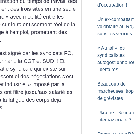
entation du temps de travail, des
d’occupation
!
ent des trois sites en une seule
rd
» avec mobilité entre les
Un ex-combattan
e sur le ralentissement réel de la
volontaire au Ro
e à l’emploi, promettant des
sous les verrous
.
«
Au taf
» les
 est signé par les syndicats FO,
syndicalistes
tonnant, la CGT et SUD
! Et
autogestionnaires
ie syndicale qui existe sur
libertaires
!
’essentiel des négociations s’est
et industriel
» imposé par la
Beaucoup de
marcheuses, trop
 ont filtré jusqu’aux salarié
·
es
de grévistes
 à la fatigue des corps déjà
s.
Ukraine : Solidari
internazionale
?