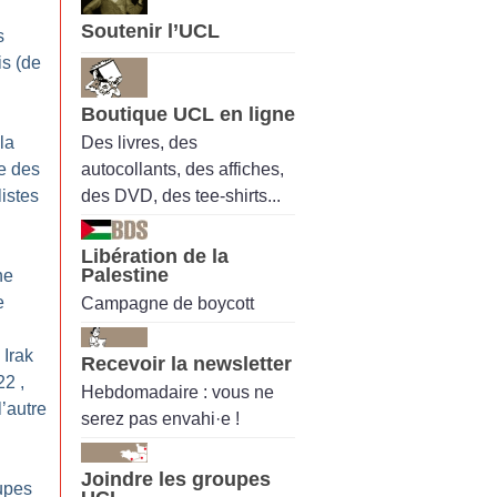
Soutenir l’UCL
s
is (de
Boutique UCL en ligne
Des livres, des
la
autocollants, des affiches,
e des
des DVD, des tee-shirts...
listes
Libération de la
Palestine
ne
e
Campagne de boycott
 Irak
Recevoir la newsletter
2 ,
Hebdomadaire : vous ne
l’autre
serez pas envahi·e !
Joindre les groupes
upes