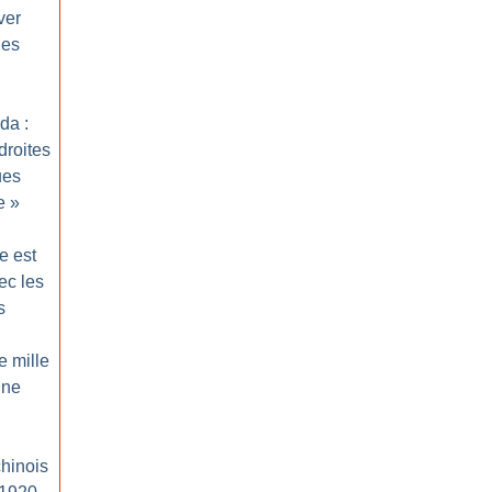
ver
nes
da :
droites
ues
e
»
e est
ec les
s
e mille
ine
chinois