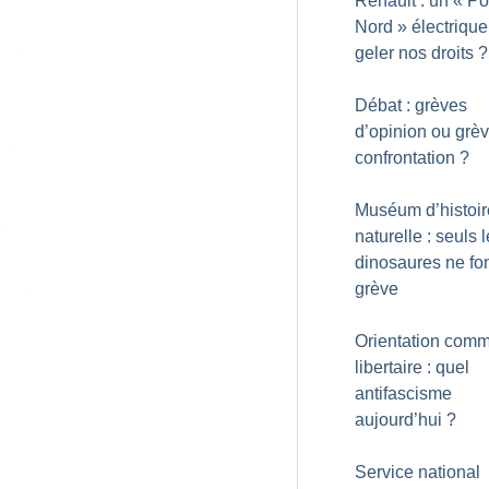
Renault : un «
Pô
Nord
» électrique
geler nos droits
?
Débat : grèves
d’opinion ou grè
confrontation
?
Muséum d’histoir
naturelle : seuls 
dinosaures ne fo
grève
Orientation comm
libertaire : quel
antifascisme
aujourd’hui
?
Service national