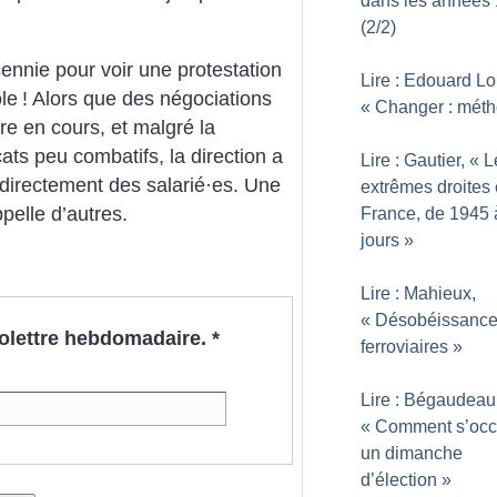
dans les années
(2/2)
cennie pour voir une protestation
Lire : Edouard Lo
le
! Alors que des négociations
«
Changer : mét
re en cours, et malgré la
ts peu combatifs, la direction a
Lire : Gautier, «
L
directement des salarié
·
es. Une
extrêmes droites
pelle d’autres.
France, de 1945 
jours
»
Lire : Mahieux,
«
Désobéissanc
nfolettre hebdomadaire.
*
ferroviaires
»
Lire : Bégaudeau
«
Comment s’occ
un dimanche
d’élection
»