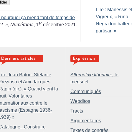
lider
Lire : Manessis e
Vigreux, «
Rino D
: pourquoi ça prend tant de temps de
er
Negra footballeur
?
»,
Numérama
, 1
décembre 2021.
partisan
»
Lire Jean Batou, Stefanie
Alternative libertaire,
le
Prezioso et Ami-Jacques
mensuel
Rapin (dir.), «
Quand vient la
Communiqués
nuit. Volontaires
Webditos
internationaux contre le
fascisme (Espagne 1936-
Tracts
1939)
»
Argumentaires
Catalogne : Construire
Textes de congrès