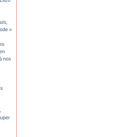
 1920
uis,
hode
»
es
 en
à nos
es
,
uper