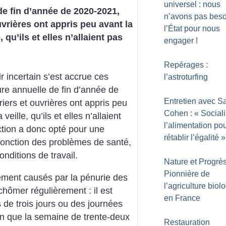
universel : nous
de fin d’année de 2020-2021,
n’avons pas beso
vrières ont appris peu avant la
l’État pour nous
 qu’ils et elles n’allaient pas
engager
!
Repérages :
 incertain s’est accrue ces
l’astroturfing
ure annuelle de fin d’année de
Entretien avec S
iers et ouvrières ont appris peu
Cohen : «
Sociali
eille, qu’ils et elles n’allaient
l’alimentation po
ection a donc opté pour une
rétablir l’égalité
»
fonction des problèmes de santé,
nditions de travail.
Nature et Progrès
Pionnière de
ement causés par la pénurie des
l’agriculture biol
hômer régulièrement : il est
en France
 de trois jours ou des journées
en que la semaine de trente-deux
Restauration