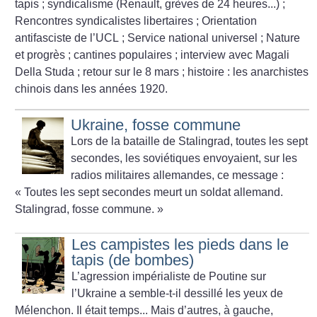
tapis
; syndicalisme (Renault, grèves de 24 heures...)
;
Rencontres syndicalistes libertaires
; Orientation
antifasciste de l’UCL
; Service national universel
; Nature
et progrès
; cantines populaires
; interview avec Magali
Della Studa
; retour sur le 8 mars
; histoire : les anarchistes
chinois dans les années 1920.
Ukraine, fosse commune
Lors de la bataille de Stalingrad, toutes les sept
secondes, les soviétiques envoyaient, sur les
radios militaires allemandes, ce message :
«
Toutes les sept secondes meurt un soldat allemand.
Stalingrad, fosse commune.
»
Les campistes les pieds dans le
tapis (de bombes)
L’agression impérialiste de Poutine sur
l’Ukraine a semble-t-il dessillé les yeux de
Mélenchon. Il était temps... Mais d’autres, à gauche,