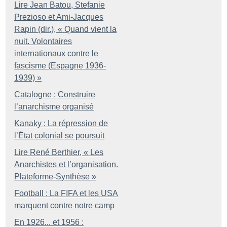
Lire Jean Batou, Stefanie
Prezioso et Ami-Jacques
Rapin (dir.), «
Quand vient la
nuit. Volontaires
internationaux contre le
fascisme (Espagne 1936-
1939)
»
Catalogne : Construire
l’anarchisme organisé
Kanaky : La répression de
l’État colonial se poursuit
Lire René Berthier, «
Les
Anarchistes et l’organisation.
Plateforme-Synthèse
»
Football : La FIFA et les USA
marquent contre notre camp
En 1926... et 1956 :