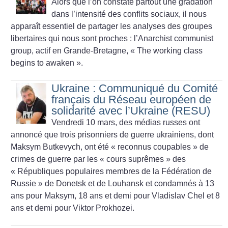
Alors que l’on constate partout une gradation
dans l’intensité des conflits sociaux, il nous
apparaît essentiel de partager les analyses des groupes
libertaires qui nous sont proches : l’Anarchist communist
group, actif en Grande-Bretagne, «
The working class
begins to awaken
».
Ukraine : Communiqué du Comité
français du Réseau européen de
solidarité avec l’Ukraine (RESU)
Vendredi 10 mars, des médias russes ont
annoncé que trois prisonniers de guerre ukrainiens, dont
Maksym Butkevych, ont été «
reconnus coupables
» de
crimes de guerre par les «
cours suprêmes
» des
«
Républiques populaires membres de la Fédération de
Russie
» de Donetsk et de Louhansk et condamnés à 13
ans pour Maksym, 18 ans et demi pour Vladislav Chel et 8
ans et demi pour Viktor Prokhozei.