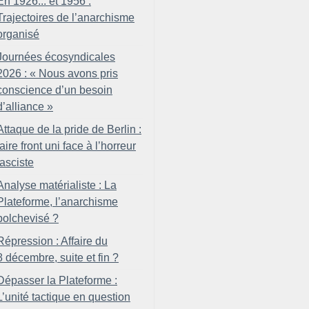
En 1926... et 1956 :
Trajectoires de l’anarchisme
organisé
Journées écosyndicales
2026 : «
Nous avons pris
conscience d’un besoin
d’alliance
»
Attaque de la pride de Berlin :
faire front uni face à l’horreur
fasciste
Analyse matérialiste : La
Plateforme, l’anarchisme
bolchevisé
?
Répression : Affaire du
8 décembre, suite et fin
?
Dépasser la Plateforme :
L’unité tactique en question