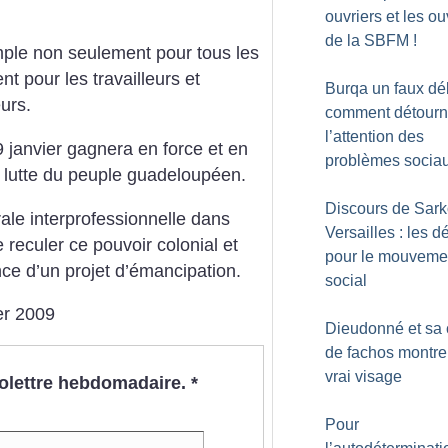
ouvriers et les ou
de la SBFM
!
emple non seulement pour tous les
 pour les travailleurs et
Burqa un faux dé
eurs.
comment détourn
l’attention des
 janvier gagnera en force et en
problèmes socia
la lutte du peuple guadeloupéen.
Discours de Sark
rale interprofessionnelle dans
Versailles : les dé
re reculer ce pouvoir colonial et
pour le mouveme
ence d’un projet d’émancipation.
social
ier 2009
Dieudonné et sa 
de fachos montren
vrai visage
nfolettre hebdomadaire.
*
Pour