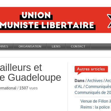
HIVES
ORGANISATION
LIENS
CONTACT
ailleurs et
 de Guadeloupe
Dans
/
Archives
/
Ar
d’AL
/
Communiqués
rnational
/
1507
vues
Communiqués de 2
Venue de Fillon 
Reims : la police