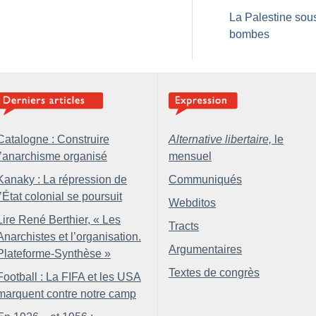
La Palestine sou
bombes
Catalogne : Construire
Alternative libertaire,
le
l’anarchisme organisé
mensuel
Kanaky : La répression de
Communiqués
l’État colonial se poursuit
Webditos
Lire René Berthier, «
Les
Tracts
Anarchistes et l’organisation.
Argumentaires
Plateforme-Synthèse
»
Textes de congrès
Football : La FIFA et les USA
marquent contre notre camp