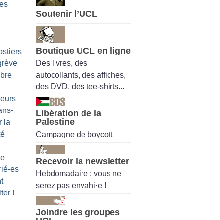
les
Soutenir l’UCL
Boutique UCL en ligne
ostiers
Des livres, des
grève
autocollants, des affiches,
obre
des DVD, des tee-shirts...
leurs
ans-
Libération de la
Palestine
 la
té
Campagne de boycott
me
Recevoir la newsletter
rié-es
Hebdomadaire : vous ne
t
serez pas envahi·e !
lter
!
Joindre les groupes