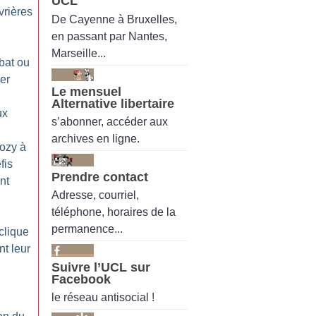
UCL
vrières
De Cayenne à Bruxelles,
en passant par Nantes,
Marseille...
bat ou
er
Le mensuel
Alternative libertaire
ux
s’abonner, accéder aux
archives en ligne.
ozy à
fis
Prendre contact
nt
Adresse, courriel,
téléphone, horaires de la
permanence...
clique
t leur
Suivre l’UCL sur
Facebook
le réseau antisocial !