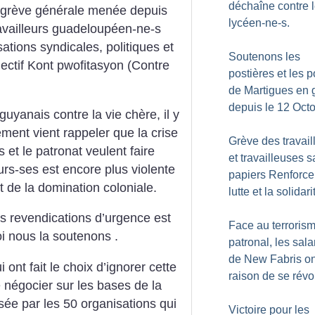
déchaîne contre 
la grève générale menée depuis
lycéen-ne-s.
travailleurs guadeloupéen-ne-s
ations syndicales, politiques et
Soutenons les
lectif Kont pwofitasyon (Contre
postières et les p
de Martigues en 
depuis le 12 Oct
uyanais contre la vie chère, il y
ent vient rappeler que la crise
Grève des travail
s et le patronat veulent faire
et travailleuses s
urs-ses est encore plus violente
papiers Renforcer
 de la domination coloniale.
lutte et la solidari
s revendications d’urgence est
Face au terroris
i nous la soutenons .
patronal, les sala
de New Fabris on
ont fait le choix d’ignorer cette
raison de se révo
 négocier sur les bases de la
sée par les 50 organisations qui
Victoire pour les