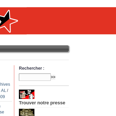
Rechercher :
chives
 AL
/
009
Trouver notre presse
à
 se