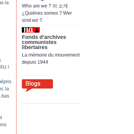
s la
Who are we ? 의 소개
¿Quiénes somos ? Wer
sind wir ?
Fonds d’archives
communistes
libertaires
La mémoire du mouvement
s
depuis 1944
 LRU
!
épris
ec la
A bas
t
ons