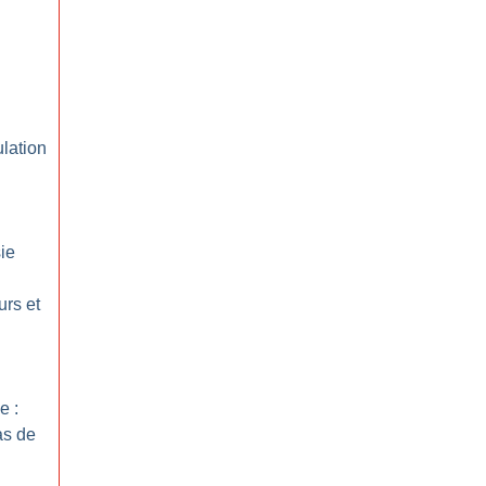
ulation
ie
urs et
e :
as de