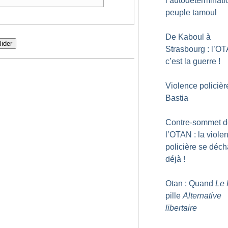
l’autodéterminati
peuple tamoul
De Kaboul à
lider
Strasbourg : l’O
c’est la guerre
!
Violence policièr
Bastia
Contre-sommet d
l’OTAN : la viole
policière se déc
déjà
!
Otan : Quand
Le 
pille
Alternative
libertaire