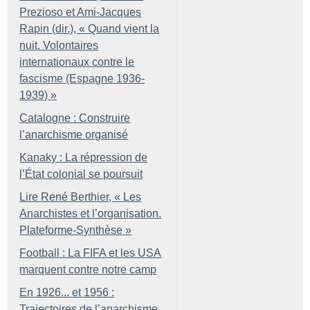
Prezioso et Ami-Jacques
Rapin (dir.), «
Quand vient la
nuit. Volontaires
internationaux contre le
fascisme (Espagne 1936-
1939)
»
Catalogne : Construire
l’anarchisme organisé
Kanaky : La répression de
l’État colonial se poursuit
Lire René Berthier, «
Les
Anarchistes et l’organisation.
Plateforme-Synthèse
»
Football : La FIFA et les USA
marquent contre notre camp
En 1926... et 1956 :
Trajectoires de l’anarchisme