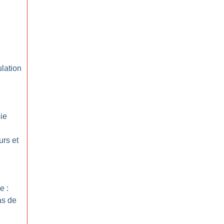
ulation
ie
urs et
e :
as de