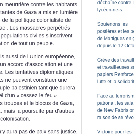
déchaîne contre 
n meurtrière contre les habitants
lycéen-ne-s.
bitantes de Gaza a mis en lumière
é de la politique colonialiste de
Soutenons les
sraël. Les massacres perpétrés
postières et les p
 populations civiles s’inscrivent
de Martigues en 
ation de tout un peuple.
depuis le 12 Oct
is aussi de l’Union européenne,
Grève des travail
un accord d’association et une
et travailleuses s
te. Les tentatives diplomatiques
papiers Renforcer
ts ne peuvent constituer une
lutte et la solidari
uple palestinien tant que durera
ël d’un «
cessez-le-feu
»
Face au terroris
es troupes et le blocus de Gaza,
patronal, les sala
de New Fabris on
, mais la poursuite par d’autres
raison de se révo
colonisation.
n’y aura pas de paix sans justice.
Victoire pour les