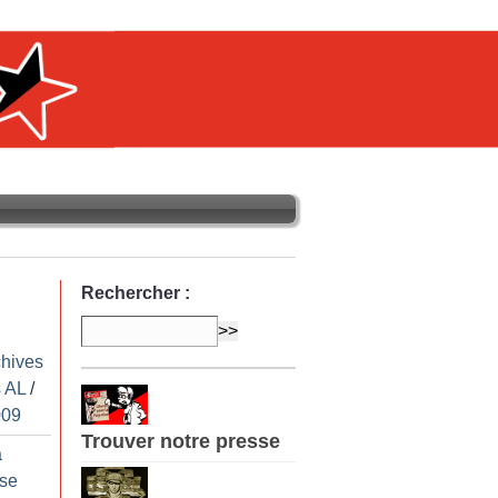
Rechercher :
chives
 AL
/
009
Trouver notre presse
à
 se