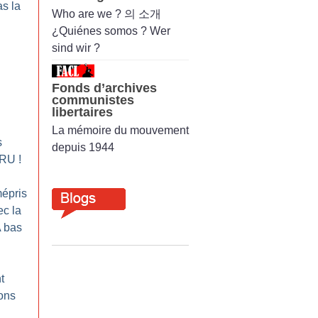
s la
Who are we ? 의 소개
¿Quiénes somos ? Wer
sind wir ?
Fonds d’archives
communistes
libertaires
La mémoire du mouvement
s
depuis 1944
 LRU
!
épris
ec la
A bas
t
ons