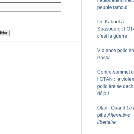
l’autodéterminati
peuple tamoul
De Kaboul à
Strasbourg : l’O
lider
c’est la guerre
!
Violence policièr
Bastia
Contre-sommet d
l’OTAN : la viole
policière se déc
déjà
!
Otan : Quand
Le 
pille
Alternative
libertaire