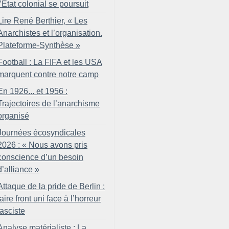
l’État colonial se poursuit
Lire René Berthier, «
Les
Anarchistes et l’organisation.
Plateforme-Synthèse
»
Football : La FIFA et les USA
marquent contre notre camp
En 1926... et 1956 :
Trajectoires de l’anarchisme
organisé
Journées écosyndicales
2026 : «
Nous avons pris
conscience d’un besoin
d’alliance
»
Attaque de la pride de Berlin :
faire front uni face à l’horreur
fasciste
Analyse matérialiste : La