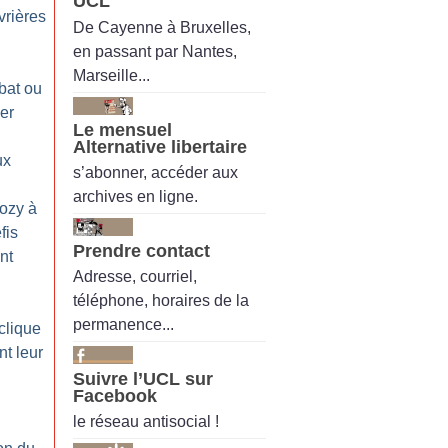
UCL
vrières
De Cayenne à Bruxelles,
en passant par Nantes,
Marseille...
bat ou
er
Le mensuel
Alternative libertaire
ux
s’abonner, accéder aux
archives en ligne.
ozy à
fis
Prendre contact
nt
Adresse, courriel,
téléphone, horaires de la
permanence...
clique
t leur
Suivre l’UCL sur
Facebook
le réseau antisocial !