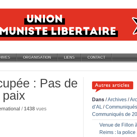
HIVES
ORGANISATION
LIENS
CONTACT
cupée : Pas de
 paix
Dans
/
Archives
/
Ar
d’AL
/
Communiqués
rnational
/
1438
vues
Communiqués de 2
Venue de Fillon 
Reims : la police