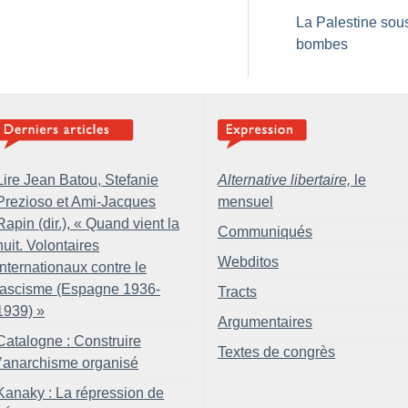
La Palestine sou
bombes
Lire Jean Batou, Stefanie
Alternative libertaire,
le
Prezioso et Ami-Jacques
mensuel
Rapin (dir.), «
Quand vient la
Communiqués
nuit. Volontaires
Webditos
internationaux contre le
fascisme (Espagne 1936-
Tracts
1939)
»
Argumentaires
Catalogne : Construire
Textes de congrès
l’anarchisme organisé
Kanaky : La répression de