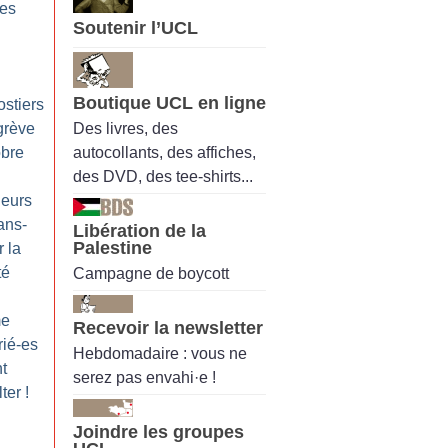
les
Soutenir l’UCL
Boutique UCL en ligne
ostiers
Des livres, des
grève
autocollants, des affiches,
obre
des DVD, des tee-shirts...
leurs
ans-
Libération de la
Palestine
 la
té
Campagne de boycott
me
Recevoir la newsletter
rié-es
Hebdomadaire : vous ne
t
serez pas envahi·e !
lter
!
Joindre les groupes