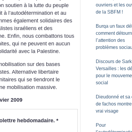
ouvriers et les ou
on soutien à la lutte du peuple
de la SBFM
!
oit à l’autodétermination et au
ommes également solidaires des
Burqa un faux dé
alistes israéliens et des
comment détourn
ne.
Enfin, nous combattons tous
l’attention des
mites, qui ne peuvent en aucun
problèmes socia
lidarité avec la Palestine.
Discours de Sark
obilisation sur des bases
Versailles : les dé
stes. Alternative libertaire
pour le mouveme
itaires qui se tiendront le
social
une mobilisation massive.
Dieudonné et sa 
nvier 2009
de fachos montren
vrai visage
nfolettre hebdomadaire.
*
Pour