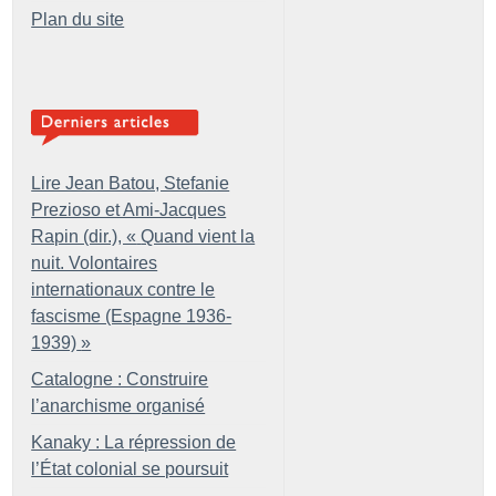
Plan du site
Lire Jean Batou, Stefanie
Prezioso et Ami-Jacques
Rapin (dir.), «
Quand vient la
nuit. Volontaires
internationaux contre le
fascisme (Espagne 1936-
1939)
»
Catalogne : Construire
l’anarchisme organisé
Kanaky : La répression de
l’État colonial se poursuit