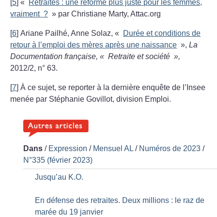
[
5
]
«
Retraites : une réforme plus juste pour les femmes,
vraiment
?
» par Christiane Marty, Attac.org
[
6
]
Ariane Pailhé, Anne Solaz, «
Durée et conditions de
retour à l’emploi des mères après une naissance
»,
La
Documentation française, «
Retraite et société
»,
2012/2, n° 63.
[
7
]
À ce sujet, se reporter à la dernière enquête de l’Insee
menée par Stéphanie Govillot, division Emploi.
Dans
/
Expression
/
Mensuel AL
/
Numéros de 2023
/
N°335 (février 2023)
Jusqu’au K.O.
En défense des retraites. Deux millions : le raz de
marée du 19 janvier