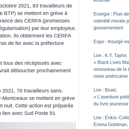
enfumer
octobre 2021, 83 travailleurs de
le BTP) se mettent en grève à
Energie : Plan de
élivrance des CERFA (promesses
sobriété morale p
gularisation) par leur employeur,
gouvernement
sation. Ils obtiennent les CERFA
Expo : Insurgé
·
e
as de fer avec la préfecture
Lire : K.Y. Taylor,
«
Black Lives Matt
t tous des récépissés avec
renouveau de la 
devrait déboucher prochainement
noire américaine
Lire : Bruel,
2021, 70 travailleurs sans-
«
L’aventure poli
y-Montceaux se mettent en grève
du livre jeunesse
et nuit. Cette action est préparée
 lien avec Sud Poste 91.
Lire : Enkis- Colle
Emma Goldman,