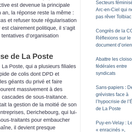
Secteurs féminis
ctive est devenue la principale
Arc-en-Ciel qui ne
n an, la réponse reste la même :
pas rêver Tolbiac
as et refuser toute régularisation
est clairement politique, il s’agit
Congrès de la CG
 tentatives d’organisation
Réflexions sur le
document d’orien
sse de La Poste
Abattre les clois
La Poste, qui a plusieurs filiales
fédérales entre
syndicats
rapide de colis dont DPD et
es géants du privé et faire
Sans-papiers : D
recourent massivement à des
grévistes face à
s cascades de sous-traitance.
l’hypocrisie de l’É
it la gestion de la moitié de son
de La Poste
ntreprises, Derichebourg, qui lui-
sous-traitants pour embaucher
Puy-en-Velay : L
aîne, il devient presque
«
enracinés
»,