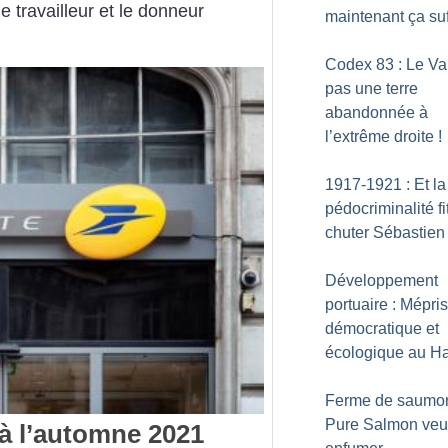
le travailleur et le donneur
maintenant ça suf
Codex 83 : Le Var
pas une terre
abandonnée à
l’extrême droite
!
1917-1921 : Et la
pédocriminalité fi
chuter Sébastien
Développement
portuaire : Mépris
démocratique et
écologique au H
Ferme de saumon
Pure Salmon veu
 à l’automne 2021