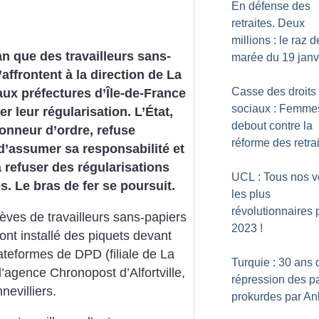
En défense des
retraites. Deux
millions : le raz d
an que des travailleurs sans-
marée du 19 janv
’affrontent à la direction de La
Casse des droits
aux préfectures d’Île-de-France
sociaux : Femme
r leur régularisation. L’État,
debout contre la
nneur d’ordre, refuse
réforme des retra
d’assumer sa responsabilité et
à refuser des régularisations
UCL : Tous nos 
es. Le bras de fer se poursuit.
les plus
révolutionnaires 
rèves de travailleurs sans-papiers
2023
!
nt installé des piquets devant
lateformes de DPD (filiale de La
Turquie : 30 ans 
agence Chronopost d’Alfortville,
répression des pa
nevilliers.
prokurdes par An