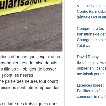
Violences sexiste
Contre les mutila
génitales ici et ai
Comprendre les
transitions de gen
Changer de sexe
l’état civil
ions dénonce que l’exploitation
David Revoy
ans-papiers est de mise depuis
(bédéiste) : «
Au 
publier en licence
filiales : «
obligés de bosser
me faisait peur
»
] dont les heures
 partie des heures tout court)
Licences libres :
 missions sont interrompues dès
Faciliter la créat
communs immatér
s en lutte des trois piquets dans