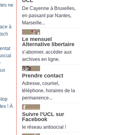
UCL
stes ne
De Cayenne à Bruxelles,
en passant par Nantes,
Marseille...
face à
tsch
Le mensuel
Alternative libertaire
entat
s’abonner, accéder aux
social
archives en ligne.
e
ous
Prendre contact
Adresse, courriel,
téléphone, horaires de la
permanence...
Stop
des
! À
Suivre l’UCL sur
Facebook
le réseau antisocial !