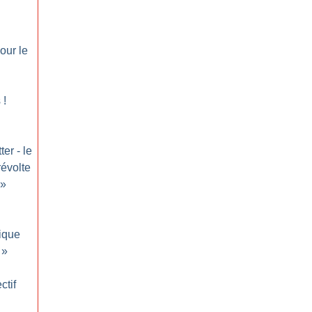
our le
s
!
er - le
révolte
»
tique
»
ctif