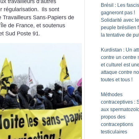
x travailleurs d’autres
Brésil : Les fasci
r régularisation. Ils sont
gagneront pas
!
e Travailleurs Sans-Papiers de
Solidarité avec le
l’Île de France, et soutenus
peuple brésilien 
et Sud Poste 91.
la tentative de pu
Kurdistan : Un att
contre un centre 
et culturel est un
attaque contre n
toutes et tous
!
Méthodes
contraceptives : 
aux spermatozoï
propos des
contraceptions
testiculaires