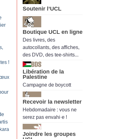
Soutenir l’UCL
e
ier
Boutique UCL en ligne
Des livres, des
autocollants, des affiches,
s,
des DVD, des tee-shirts...
ites
!
Libération de la
Palestine
vœux
Campagne de boycott
pour
Recevoir la newsletter
Hebdomadaire : vous ne
de
serez pas envahi·e !
rtis
kara
Joindre les groupes