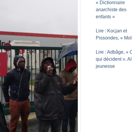
«
Dictionnaire
anarchiste des
enfants
»
Lire : Kocjan et
Pissondes, «
Mol
Lire : Adbâge, «
qui décident
». A
jeunesse