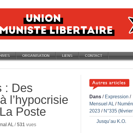
HIVES
ORGANISATION
LIENS
CONTACT
 : Des
à l’hypocrisie
Dans
/
Expression
/
Mensuel AL
/
Numér
e La Poste
2023
/
N°335 (févrie
Jusqu’au K.O.
nal AL
/
531
vues