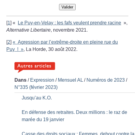
Valider
[
1
]
«
Le Puy-en-Velay : les fafs veulent prendre racine
»,
Alternative Libertaire
, novembre 2021.
[
2
]
«
Agression par l’extrême-droite en pleine rue du
Puy
!
»
, La Horde, 30 août 2022.
Dans
/
Expression
/
Mensuel AL
/
Numéros de 2023
/
N°335 (février 2023)
Jusqu’au K.O.
En défense des retraites. Deux millions : le raz de
marée du 19 janvier
Casse des droits sociaux : Femmes, debout contre la