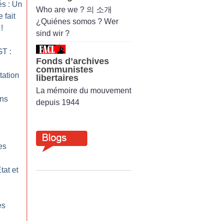
és : Un
Who are we ? 의 소개
 fait
¿Quiénes somos ? Wer
!
sind wir ?
T :
Fonds d’archives
communistes
tation
libertaires
La mémoire du mouvement
ons
depuis 1944
es
tat et
es