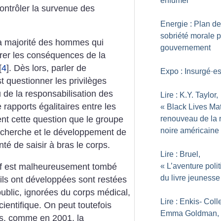
enfumer
ontrôler la survenue des
Energie : Plan de
sobriété morale p
 la majorité des hommes qui
gouvernement
rer les conséquences de la
[
4
]
. Dès lors, parler de
Expo : Insurgé
·
e
st questionner les privilèges
u de la responsabilisation des
Lire : K.Y. Taylor,
rapports égalitaires entre les
«
Black Lives Matt
renouveau de la 
nt cette question que le groupe
noire américaine
echerche et le développement de
té de saisir à bras le corps.
Lire : Bruel,
tif est malheureusement tombé
«
L’aventure poli
du livre jeunesse
’ils ont développées sont restées
blic, ignorées du corps médical,
Lire : Enkis- Colle
cientifique. On peut toutefois
Emma Goldman,
s, comme en 2001, la