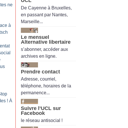
UCL
stes ne
De Cayenne à Bruxelles,
en passant par Nantes,
Marseille...
face à
tsch
Le mensuel
Alternative libertaire
entat
s’abonner, accéder aux
social
archives en ligne.
e
ous
Prendre contact
Adresse, courriel,
téléphone, horaires de la
permanence...
Stop
des
! À
Suivre l’UCL sur
Facebook
le réseau antisocial !