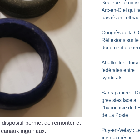
Secteurs féminis
Arc-en-Ciel qui ne
pas rêver Tolbiac
Congrès de la CG
Réflexions sur le
document d’orien
Abattre les clois
fédérales entre
syndicats
Sans-papiers : D
grévistes face à
l’hypocrisie de l’É
de La Poste
dispositif permet de remonter et
Puy-en-Velay : L
s canaux inguinaux.
«
enracinés
»,