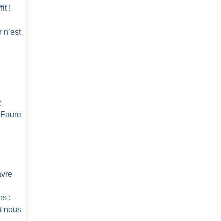
fit
!
 n’est
t
 Faure
avre
s :
t nous