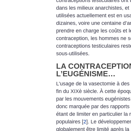
contraceptions testiculaires ont
dans les milieux anarchistes, et
utilisées actuellement est en u
dizaines, voire une centaine d’an
prendre en charge les coûts et l
contraception, les hommes ne se 
contraceptions testiculaires re
sous-utilisées.
LA CONTRACEPTION
L’EUGÉNISME…
L’usage de la vasectomie à des 
fin du XIXè siècle. À cette épo
par les mouvements eugénistes e
donc marquée par des rapports de
étant de limiter en particulier l
populaires
[
2
]
.
Le développement
globalement être limité après l