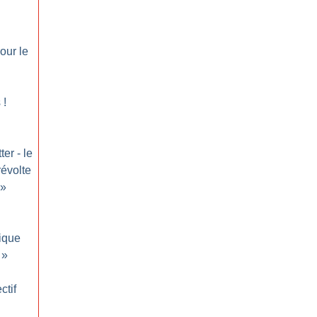
our le
s
!
er - le
révolte
»
tique
»
ctif