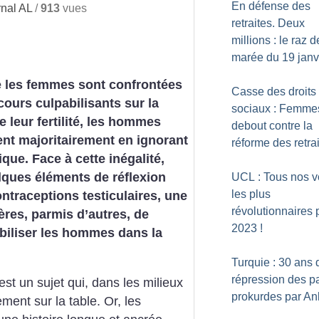
En défense des
nal AL
/
913
vues
retraites. Deux
millions : le raz d
marée du 19 janv
e les femmes sont confrontées
Casse des droits
cours culpabilisants sur la
sociaux : Femme
e leur fertilité, les hommes
debout contre la
nt majoritairement en ignorant
réforme des retra
ique. Face à cette inégalité,
lques éléments de réflexion
UCL : Tous nos 
les plus
ontraceptions testiculaires, une
révolutionnaires 
res, parmis d’autres, de
2023
!
biliser les hommes dans la
Turquie : 30 ans 
répression des pa
est un sujet qui, dans les milieux
prokurdes par An
ment sur la table. Or, les