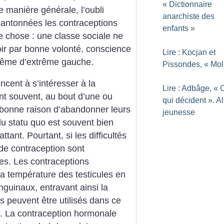
«
Dictionnaire
 manière générale, l’oubli
anarchiste des
cantonnées les contraceptions
enfants
»
e chose : une classe sociale ne
oir par bonne volonté, conscience
Lire : Kocjan et
, même d’extrême gauche.
Pissondes, «
Mol
cent à s’intéresser à la
Lire : Adbâge, «
ent souvent, au bout d’une ou
qui décident
». A
bonne raison d’abandonner leurs
jeunesse
du statu quo est souvent bien
ant. Pourtant, si les difficultés
 de contraception sont
es.
Les contraceptions
a température des testicules en
guinaux, entravant ainsi la
s peuvent être utilisés dans ce
.
La contraception hormonale