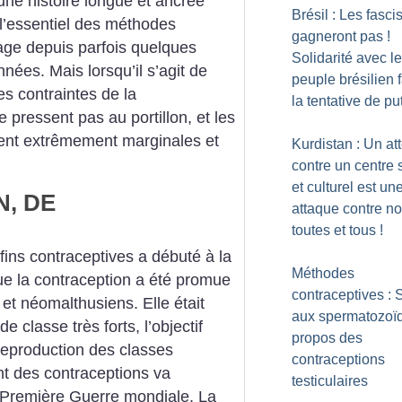
 une histoire longue et ancrée
Brésil : Les fasci
 l’essentiel des méthodes
gagneront pas
!
sage depuis parfois quelques
Solidarité avec le
nées. Mais lorsqu’il s’agit de
peuple brésilien 
es contraintes de la
la tentative de pu
pressent pas au portillon, et les
stent extrêmement marginales et
Kurdistan : Un att
contre un centre 
et culturel est un
, DE
attaque contre n
toutes et tous
!
fins contraceptives a débuté à la
Méthodes
que la contraception a été promue
contraceptives : 
t néomalthusiens. Elle était
aux spermatozoï
 classe très forts, l’objectif
propos des
a reproduction des classes
contraceptions
 des contraceptions va
testiculaires
a Première Guerre mondiale. La