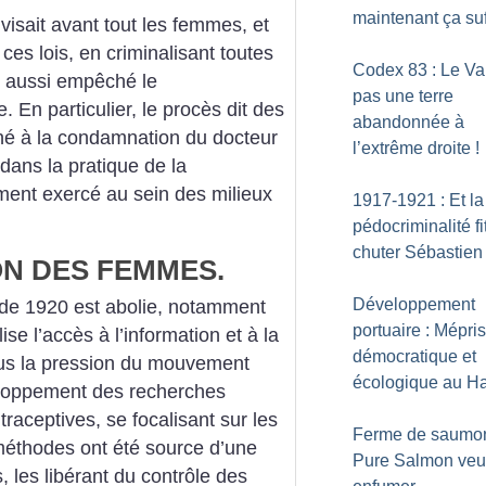
maintenant ça suf
isait avant tout les femmes, et
 ces lois, en criminalisant toutes
Codex 83 : Le Var
t aussi empêché le
pas une terre
En particulier, le procès dit des
abandonnée à
é à la condamnation du docteur
l’extrême droite
!
 dans la pratique de la
ment exercé au sein des milieux
1917-1921 : Et la
pédocriminalité fi
chuter Sébastien
ON DES FEMMES.
Développement
i de 1920 est abolie, notamment
portuaire : Mépris
ise l’accès à l’information et à la
démocratique et
ous la pression du mouvement
écologique au H
veloppement des recherches
aceptives, se focalisant sur les
Ferme de saumon
méthodes ont été source d’une
Pure Salmon veu
 les libérant du contrôle des