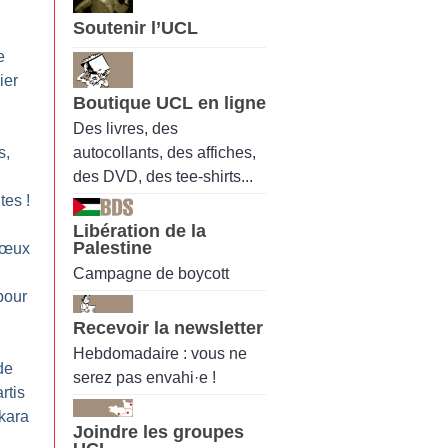
Soutenir l’UCL
e
ier
Boutique UCL en ligne
Des livres, des
autocollants, des affiches,
s,
des DVD, des tee-shirts...
ites
!
Libération de la
Palestine
vœux
Campagne de boycott
pour
Recevoir la newsletter
Hebdomadaire : vous ne
de
serez pas envahi·e !
rtis
kara
Joindre les groupes