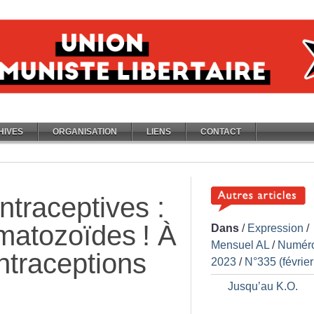
HIVES
ORGANISATION
LIENS
CONTACT
traceptives :
matozoïdes
! À
Dans
/
Expression
/
Mensuel AL
/
Numér
ntraceptions
2023
/
N°335 (févrie
Jusqu’au K.O.