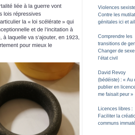
talité liée à la guerre vont
Violences sexiste
s lois répressives
Contre les mutila
rticulier la «
loi scélérate
» qui
génitales ici et ai
ptionnelle et de l’incitation à
Comprendre les
 à laquelle va s’ajouter, en 1923,
transitions de gen
vortement pour mieux le
Changer de sexe
l’état civil
David Revoy
(bédéiste) : «
Au 
publier en licence
me faisait peur
»
Licences libres :
Faciliter la créat
communs immatér