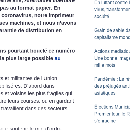
rente ans,
Alternative libertaire
En luttant contre 
 pas au format papier. En
virus, transformer
 coronavirus, notre imprimeur
société
 ses machines, et nous n’avons
rantie de distribution en
Grain de sable d
capitalisme mond
.
ns pourtant bouclé ce numéro
Actions médiatiq
 la plus large possible
au
Une bonne image
mille mots
ts et militantes
de l’Union
Pandémie : Le ré
bilisé
·
es. D’abord dans
des préjugés anti
asiatiques
s et voisins les plus fragiles qui
ire leurs courses, ou en gardant
Élections Municip
 travaillent dans des secteurs
Premier tour, le 
s’enracine
our soutenir le mot d’ordre