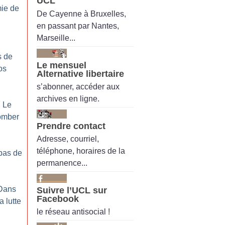
UCL
ie de
De Cayenne à Bruxelles,
en passant par Nantes,
Marseille...
s de
Le mensuel
os
Alternative libertaire
s’abonner, accéder aux
archives en ligne.
: Le
tomber
Prendre contact
Adresse, courriel,
téléphone, horaires de la
 pas de
permanence...
 Dans
Suivre l’UCL sur
Facebook
a lutte
le réseau antisocial !