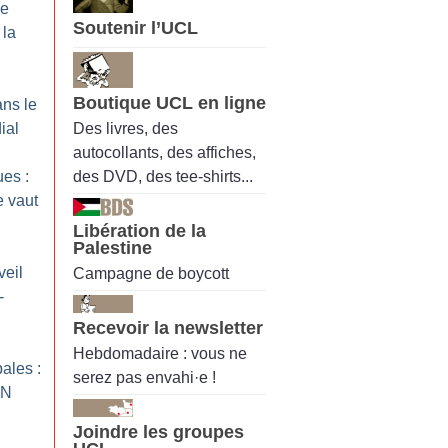
le
Soutenir l’UCL
 la
Boutique UCL en ligne
ans le
Des livres, des
ial
autocollants, des affiches,
des DVD, des tee-shirts...
ues :
 vaut
Libération de la
Palestine
veil
Campagne de boycott
-
Recevoir la newsletter
Hebdomadaire : vous ne
ales :
serez pas envahi·e !
RN
Joindre les groupes