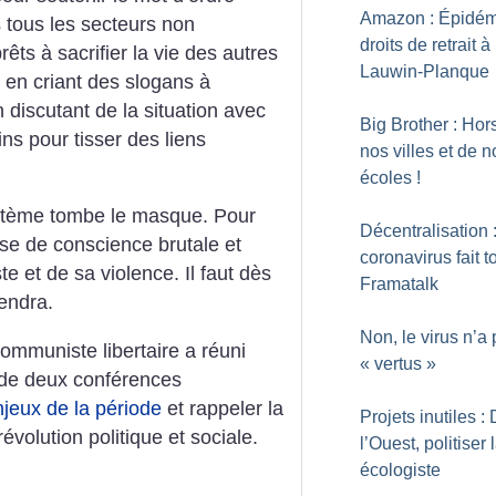
Amazon : Épidém
 tous les secteurs non
droits de retrait à
rêts à sacrifier la vie des autres
Lauwin-Planque
n, en criant des slogans à
 discutant de la situation avec
Big Brother : Hor
ins pour tisser des liens
nos villes et de n
écoles
!
stème tombe le masque. Pour
Décentralisation 
ise
de conscience brutale
et
coronavirus fait 
e et de sa violence. Il faut dès
Framatalk
endra.
Non, le virus n’a
communiste libertaire a réuni
«
vertus
»
 de deux conférences
enjeux
de la période
et rappeler la
Projets inutiles :
évolution politique et sociale.
l’Ouest, politiser l
écologiste