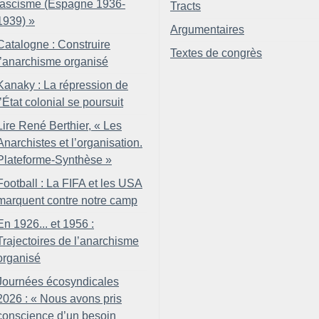
fascisme (Espagne 1936-
Tracts
1939)
»
Argumentaires
Catalogne : Construire
Textes de congrès
l’anarchisme organisé
Kanaky : La répression de
l’État colonial se poursuit
Lire René Berthier, «
Les
Anarchistes et l’organisation.
Plateforme-Synthèse
»
Football : La FIFA et les USA
marquent contre notre camp
En 1926... et 1956 :
Trajectoires de l’anarchisme
organisé
Journées écosyndicales
2026 : «
Nous avons pris
conscience d’un besoin