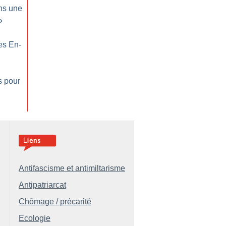
ns une
»
es En-
s pour
Antifascisme et antimiltarisme
Antipatriarcat
Chômage / précarité
Ecologie