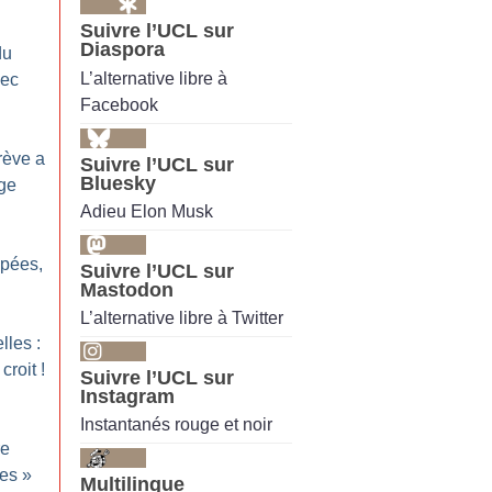
Suivre l’UCL sur
Diaspora
du
L’alternative libre à
vec
Facebook
rève a
Suivre l’UCL sur
Bluesky
age
Adieu Elon Musk
pées,
Suivre l’UCL sur
Mastodon
L’alternative libre à Twitter
lles :
croit
!
Suivre l’UCL sur
Instagram
Instantanés rouge et noir
re
es
»
Multilingue