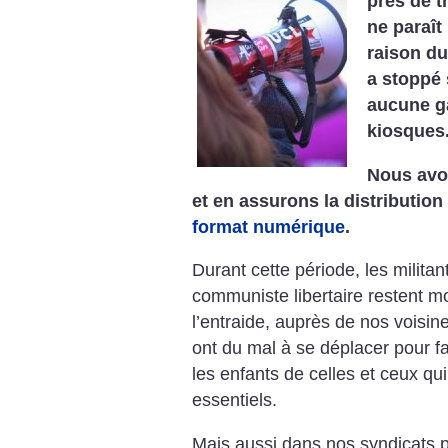
près de t
ne paraît
raison du
a stoppé
aucune ga
kiosques
Nous avo
et en assurons la distribution
format numérique
.
Durant cette période,
les militan
communiste libertaire restent mo
l’entraide, auprès de nos voisine
ont du mal à se déplacer pour fa
les enfants de celles et ceux qui
essentiels.
Mais aussi dans nos syndicats p