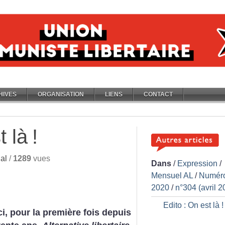
HIVES
ORGANISATION
LIENS
CONTACT
t là
!
al
/
1289
vues
Dans
/
Expression
/
Mensuel AL
/
Numér
2020
/
n°304 (avril 2
Edito : On est là
!
i, pour la première fois depuis