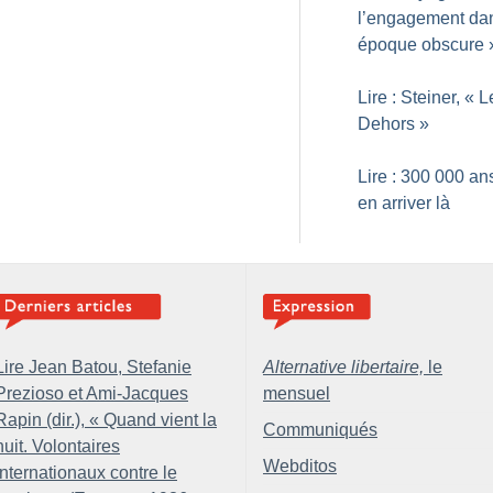
l’engagement da
époque obscure
Lire : Steiner, «
L
Dehors
»
Lire : 300 000 an
en arriver là
Lire Jean Batou, Stefanie
Alternative libertaire,
le
Prezioso et Ami-Jacques
mensuel
Rapin (dir.), «
Quand vient la
Communiqués
nuit. Volontaires
Webditos
internationaux contre le