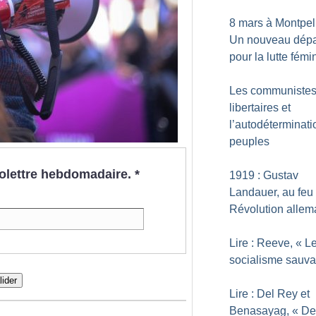
8 mars à Montpell
Un nouveau dépa
pour la lutte fémi
Les communiste
libertaires et
l’autodéterminati
peuples
nfolettre hebdomadaire.
*
1919 : Gustav
Landauer, au feu 
Révolution alle
Lire : Reeve, «
L
socialisme sauv
lider
Lire : Del Rey et
Benasayag, «
De