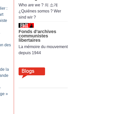
Who are we ? 의 소개
ier :
¿Quiénes somos ? Wer
rt
sind wir ?
niste
Fonds d’archives
s
communistes
libertaires
on des
La mémoire du mouvement
depuis 1944
de la
mande
e
age
»