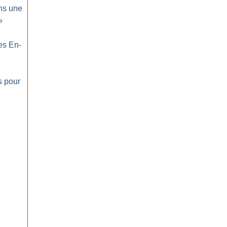
ns une
»
es En-
s pour