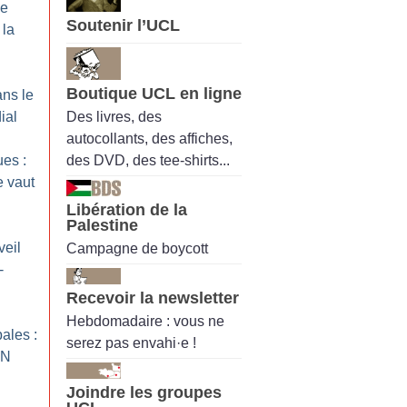
le
Soutenir l’UCL
 la
Boutique UCL en ligne
ans le
Des livres, des
ial
autocollants, des affiches,
des DVD, des tee-shirts...
ues :
 vaut
Libération de la
Palestine
veil
Campagne de boycott
-
Recevoir la newsletter
Hebdomadaire : vous ne
ales :
serez pas envahi·e !
RN
Joindre les groupes