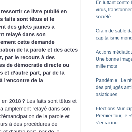
En luttant contre 
virus, transformer
ressortir ce livre publié en
société
s faits sont têtus et le
t des gilets jaunes a
Grain de sable d
t relayé dans son
capitalisme mond
nement cette demande
ation de la parole et des actes
Actions médiatiq
t, par le recours à des
Une bonne image
es de démocratie directe ou
mille mots
s et d’autre part, par de la
à l’encontre de la
Pandémie : Le ré
des préjugés anti
asiatiques
ié en 2018
? Les faits sont têtus et
 a amplement relayé dans son
Élections Municip
Premier tour, le 
’émancipation de la parole et
s’enracine
cours à des procédures de
 et d’autre part, par de la