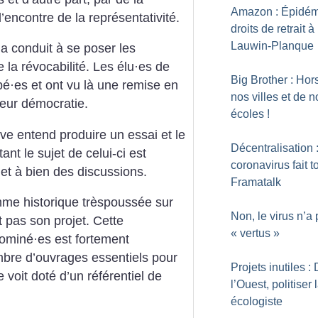
Amazon : Épidém
’encontre de la représentativité.
droits de retrait à
Lauwin-Planque
 conduit à se poser les
la révocabilité. Les élu
·
es de
Big Brother : Hor
pé
·
es et ont vu là une remise en
nos villes et de n
eur démocratie.
écoles
!
e entend produire un essai et le
Décentralisation 
nt le sujet de celui-ci est
coronavirus fait 
et à bien des discussions.
Framatalk
mme historique trèspoussée sur
Non, le virus n’a
 pas son projet. Cette
«
vertus
»
dominé
·
es est fortement
bre d’ouvrages essentiels pour
Projets inutiles :
voit doté d’un référentiel de
l’Ouest, politiser l
écologiste