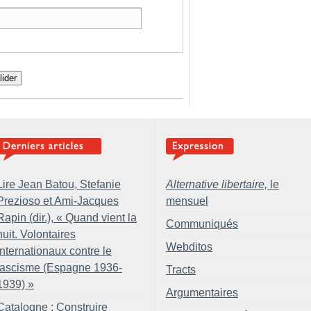
lider
Lire Jean Batou, Stefanie
Alternative libertaire,
le
Prezioso et Ami-Jacques
mensuel
Rapin (dir.), «
Quand vient la
Communiqués
nuit. Volontaires
Webditos
internationaux contre le
fascisme (Espagne 1936-
Tracts
1939)
»
Argumentaires
Catalogne : Construire