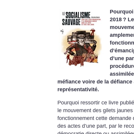
Pourquoi 
2018
? Le
mouvemen
amplemen
fonction
d’émancip
d’une par
procédur
assimilée
méfiance voire de la défiance 
représentativité.
Pourquoi ressortir ce livre publ
le mouvement des gilets jaunes
fonctionnement cette demande d
des actes d’une part, par le re
démocratie directe ou assimilées