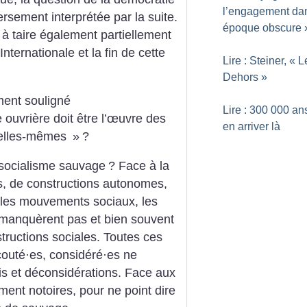
l’engagement da
ersement interprétée par la suite.
époque obscure
 à taire également partiellement
Internationale et la fin de cette
Lire : Steiner, «
L
Dehors
»
ment souligné
Lire : 300 000 an
 ouvrière doit être l’œuvre des
en arriver là
s elles-mêmes
»
?
 socialisme sauvage
? Face à la
s, de constructions autonomes,
 les mouvements sociaux, les
e manquèrent pas et bien souvent
tructions sociales. Toutes ces
couté
·
es, considéré
·
es ne
s et déconsidérations. Face aux
ment notoires, pour ne point dire