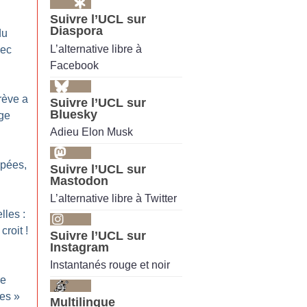
Suivre l’UCL sur
Diaspora
du
L’alternative libre à
vec
Facebook
rève a
Suivre l’UCL sur
Bluesky
age
Adieu Elon Musk
pées,
Suivre l’UCL sur
Mastodon
L’alternative libre à Twitter
lles :
croit
!
Suivre l’UCL sur
Instagram
Instantanés rouge et noir
re
es
»
Multilingue