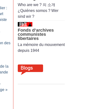
Who are we ? 의 소개
ier :
¿Quiénes somos ? Wer
rt
sind wir ?
niste
Fonds d’archives
s
communistes
libertaires
on des
La mémoire du mouvement
depuis 1944
de la
mande
e
age
»