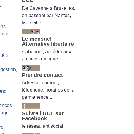
UCL
s
De Cayenne à Bruxelles,
en passant par Nantes,
Marseille...
ons
gence
Le mensuel
Alternative libertaire
s’abonner, accéder aux
nté
» :
archives en ligne.
ogestion,
Prendre contact
Adresse, courriel,
téléphone, horaires de la
and
permanence...
iences
nage
Suivre l’UCL sur
Facebook
le réseau antisocial !
re