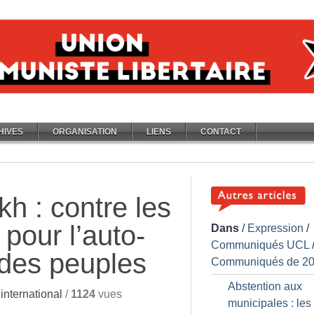
HIVES
ORGANISATION
LIENS
CONTACT
h : contre les
 pour l’auto-
Dans
/
Expression
/
Communiqués UCL
 des peuples
Communiqués de 2
Abstention aux
nternational
/
1124
vues
municipales : les