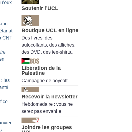
qu’eux
Soutenir l’UCL
oann
Boutique UCL en ligne
étariat
Des livres, des
la CNT
autocollants, des affiches,
des DVD, des tee-shirts...
ire
 en
Libération de la
Palestine
: les
Campagne de boycott
santé
Recevoir la newsletter
f ce
Hebdomadaire : vous ne
serez pas envahi·e !
anvier,
Joindre les groupes
s