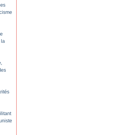
ces
acisme
le
 la
,
des
rités
litant
uniste