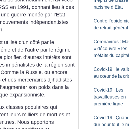
mépris de classe 
’URSS en 1991, donnant lieu à des
racisme d’Etat
 une guerre menée par l’Etat
Contre l’épidémie
 mouvements indépendantistes
de retrait général
h.
Coronavirus : Ma
t utilisé d’un côté par le
«
découvre
» les
nie et de l’autre par le régime
méfaits du capita
 glorifier, d’autres intérêts sont
s impérialistes de la région sont
Covid-19 : le val
t. Comme la Russie, ou encore
au cœur de la cri
es et des mercenaires djihadistes
 d’augmenter son poids dans la
Covid-19 : Les
ique expansionniste.
travailleuses en
première ligne
ux classes populaires qui
ent leurs milliers de mort.es et
Covid-19 : Quand
ien.nes. Nous apportons
dur pour tout le 