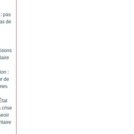
 : pas
as de
nisons
laire
ion :
ur de
mes
État
 crise
seoir
itaire