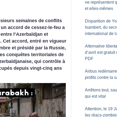
ne représentent 
et elles-mêmes
sieurs semaines de conflits
Disparition de Y
s un accord de cessez-le-feu a
Isambert, du secr
international de 
 entre l’Azerbaïdjan et
. Cet accord, entré en vigueur
Alternative liberta
mbre et présidé par la Russie,
d’avril est gratuit
les conquêtes territoriales de
PDF
zerbaïdjanaise, qui contrôle à
ccupés depuis vingt-cinq ans
Airbus redémarre 
profits contre la 
Arrêtons tout, sau
qui est vital
Attention, le 19 J
les réacs-zombie