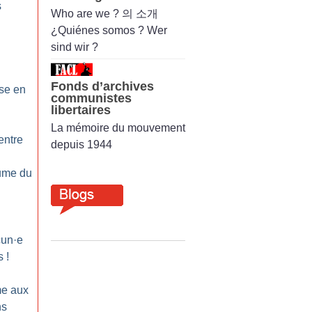
s
Who are we ? 의 소개
¿Quiénes somos ? Wer
sind wir ?
Fonds d’archives
se en
communistes
libertaires
La mémoire du mouvement
entre
depuis 1944
lume du
cun
·
e
s
!
e aux
ns