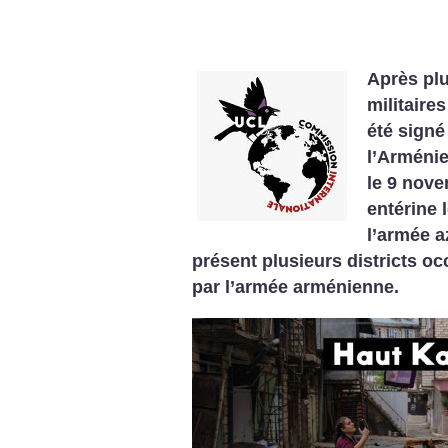
Après plu
militaire
été signé
l’Arménie
le 9 nove
entérine 
l’armée a
présent plusieurs districts o
par l’armée arménienne.