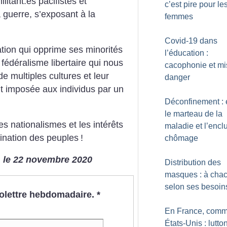
litant.es pacifistes et
c’est pire pour le
a guerre, s’exposant à la
femmes
Covid-19 dans
ation qui opprime ses minorités
l’éducation :
fédéralisme libertaire qui nous
cacophonie et mi
e multiples cultures et leur
danger
t imposée aux individus par un
Déconfinement : 
le marteau de la
es nationalismes et les intérêts
maladie et l’enc
mination des peuples
!
chômage
 le 22 novembre 2020
Distribution des
masques : à cha
selon ses besoin
nfolettre hebdomadaire.
*
En France, comm
États-Unis : lutto