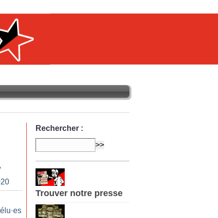
Rechercher :
/
020
Trouver notre presse
 élu
·
es