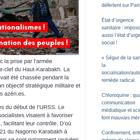
déferlent sur Pari
État d’urgence
sanitaire : impos
aussi l’état d’ur
social
!
«
Ségur de la sa
c la prise par l’armée
la
le-clef du Haut-Karabakh. La
socialisation/aut
 avait été chassée pendant la
remède radical
n objectif stratégique militaire et
s azéri.es.
Chloroquine : qu
communication
ques du début de l’URSS. Le
médiatique et sc
cialistes visaient à favoriser
font mauvais mé
 facilitant leur contrôle. D’où
1921 du Nagorno Karabakh à
Confinement, ent
ons se sont notamment ravivées