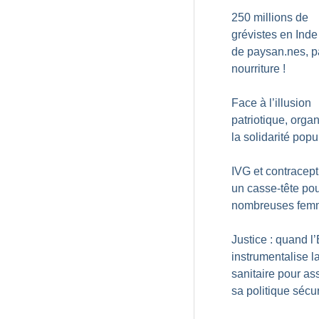
250 millions de
grévistes en Inde
de paysan.nes, p
nourriture
!
Face à l’illusion
patriotique, orga
la solidarité popu
IVG et contracept
un casse-tête po
nombreuses fem
Justice : quand l’
instrumentalise la
sanitaire pour as
sa politique sécur