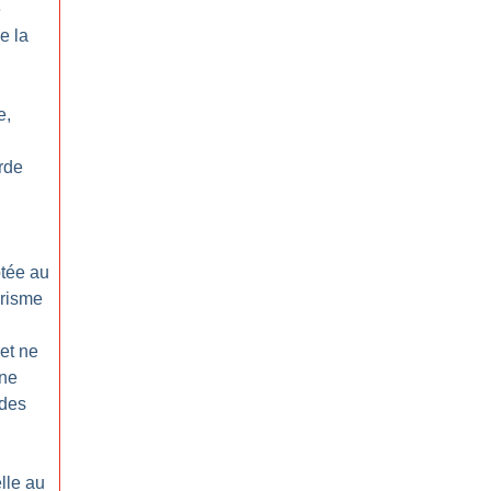
e
e la
e,
rde
ptée au
orisme
net ne
une
 des
lle au