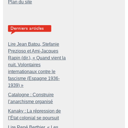
Plan du site
Lire Jean Batou, Stefanie
Prezioso et Ami-Jacques
Rapin (dir.), «
Quand vient la
nuit. Volontaires
internationaux contre le
fascisme (Espagne 1936-
1939)
»
Catalogne : Construire
l’anarchisme organisé
Kanaky : La répression de
l’État colonial se poursuit
Lire René Berthier, «
Les