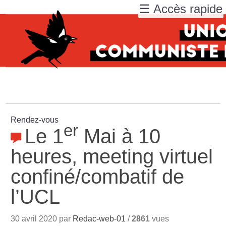
☰ Accès rapide
Rendez-vous
er
Le 1
Mai à 10
heures, meeting virtuel
confiné/combatif de
l’UCL
30 avril 2020 par
Redac-web-01
/
2861
vues