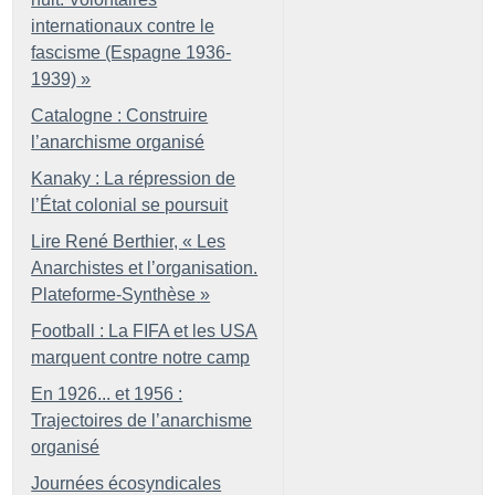
internationaux contre le
fascisme (Espagne 1936-
1939)
»
Catalogne : Construire
l’anarchisme organisé
Kanaky : La répression de
l’État colonial se poursuit
Lire René Berthier, «
Les
Anarchistes et l’organisation.
Plateforme-Synthèse
»
Football : La FIFA et les USA
marquent contre notre camp
En 1926... et 1956 :
Trajectoires de l’anarchisme
organisé
Journées écosyndicales