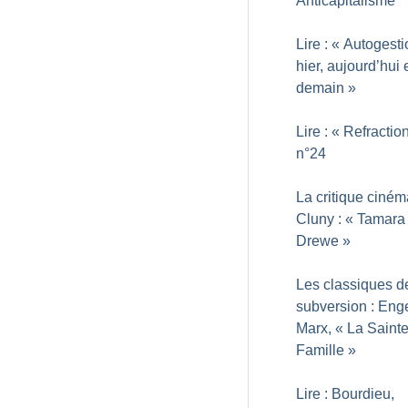
Anticapitalisme
Lire : «
Autogesti
hier, aujourd’hui 
demain
»
Lire : «
Refractio
n°24
La critique ciné
Cluny : «
Tamara
Drewe
»
Les classiques d
subversion : Enge
Marx, «
La Saint
Famille
»
Lire : Bourdieu,