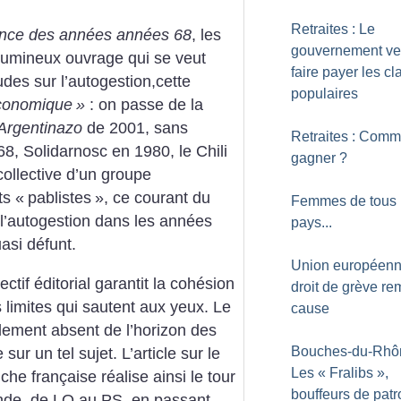
Retraites : Le
nce des années années 68
, les
gouvernement ve
olumineux ouvrage qui se veut
faire payer les c
udes sur l’autogestion,cette
populaires
économique
»
: on passe de la
’Argentinazo
de 2001, sans
Retraites : Comm
8, Solidarnosc en 1980, le Chili
gagner
?
 collective d’un groupe
ts «
pablistes
», ce courant du
Femmes de tous 
 l’autogestion dans les années
pays...
asi défunt.
Union européenn
tif éditorial garantit la cohésion
droit de grève re
s limites qui sautent aux yeux. Le
cause
alement absent de l’horizon des
Bouches-du-Rhôn
ur un tel sujet. L’article sur le
Les «
Fralibs
»,
che française réalise ainsi le tour
bouffeurs de patr
onde, de LO au PS, en passant