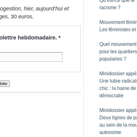
Qu’est-ce que le
racisme
?
ogestion, hier, aujourd’hui et
ges, 30 euros.
Mouvement fémini
Les féministes et 
nfolettre hebdomadaire.
*
Quel mouvement 
pour les quartiers
populaires
?
Minidossier appél
Une lubie radical
lider
chic : la haine de
démocratie
Minidossier appél
Deux lignes de p
au sein de la mo
autonome