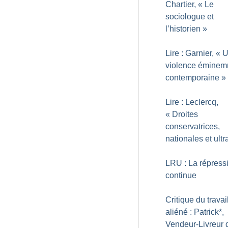
Chartier, «
Le
sociologue et
l’historien
»
Lire : Garnier, «
U
violence émine
contemporaine
»
Lire : Leclercq,
«
Droites
conservatrices,
nationales et ultr
LRU : La répress
continue
Critique du travai
aliéné : Patrick*,
Vendeur-Livreur 