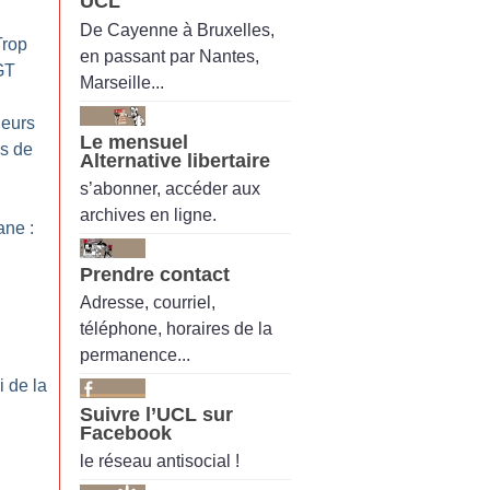
UCL
De Cayenne à Bruxelles,
Trop
en passant par Nantes,
GT
Marseille...
leurs
Le mensuel
as de
Alternative libertaire
s’abonner, accéder aux
archives en ligne.
ne :
Prendre contact
Adresse, courriel,
téléphone, horaires de la
permanence...
i de la
Suivre l’UCL sur
Facebook
le réseau antisocial !