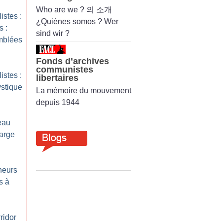
Who are we ? 의 소개
istes :
¿Quiénes somos ? Wer
s :
sind wir ?
emblées
Fonds d’archives
communistes
istes :
libertaires
stique
La mémoire du mouvement
depuis 1944
eau
large
heurs
s à
ridor