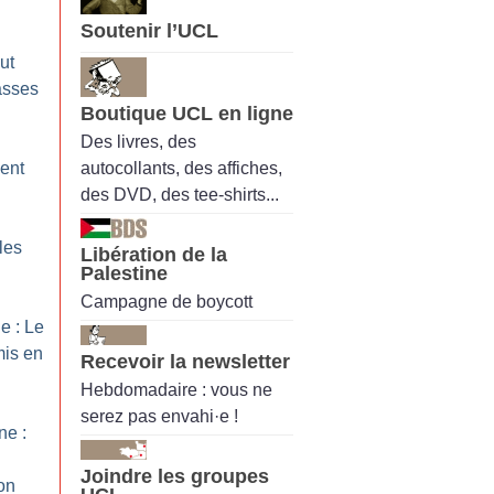
Soutenir l’UCL
ut
lasses
Boutique UCL en ligne
Des livres, des
autocollants, des affiches,
ent
des DVD, des tee-shirts...
les
Libération de la
Palestine
Campagne de boycott
e : Le
mis en
Recevoir la newsletter
Hebdomadaire : vous ne
serez pas envahi·e !
e :
Joindre les groupes
on