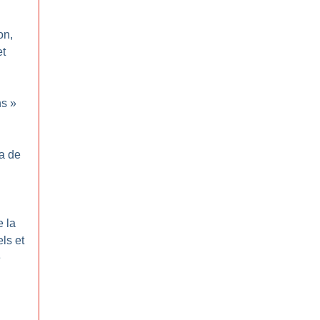
on,
et
ns
»
ma de
e la
ls et
e