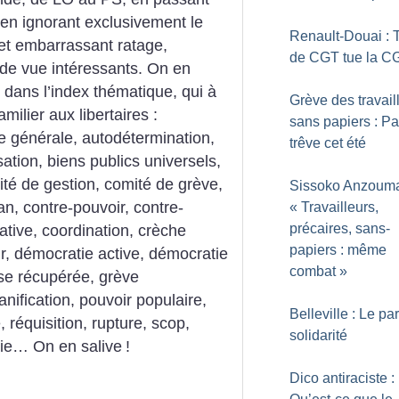
. en ignorant exclusivement le
Renault-Douai : 
et embarrassant ratage,
de CGT tue la C
 de vue intéressants. On en
dans l’index thématique, qui à
Grève des travail
milier aux libertaires :
sans papiers : P
e générale, autodétermination,
trêve cet été
tion, biens publics universels,
ité de gestion, comité de grève,
Sissoko Anzouma
lan, contre-pouvoir, contre-
«
Travailleurs,
précaires, sans-
ative, coordination, crèche
papiers : même
r, démocratie active, démocratie
combat
»
ise récupérée, grève
nification, pouvoir populaire,
Belleville : Le par
réquisition, rupture, scop,
solidarité
topie… On en salive
!
Dico antiraciste :