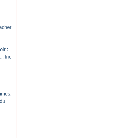
cacher
ir :
. fric
emmes,
 du