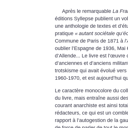
Après le remarquable
La Fra
éditions Syllepse publient un v
une anthologie de textes et d’ét
pratique
«
autant sociétale qu’
Commune de Paris de 1871 à
l
oublier l’Espagne de 1936, Mai 6
d’Allende... Le livre est l’œuvre
d’anciennes et d’anciens militan
trotskisme qui avait évolué vers
1960-1970, et est aujourd’hui qu
Le caractère monocolore du collec
du livre, mais entraîne aussi de
courant anarchiste est ainsi tot
rédacteurs, ce qui est un comble s
rapport à l’autogestion de la gau
de force de parler de tout le m