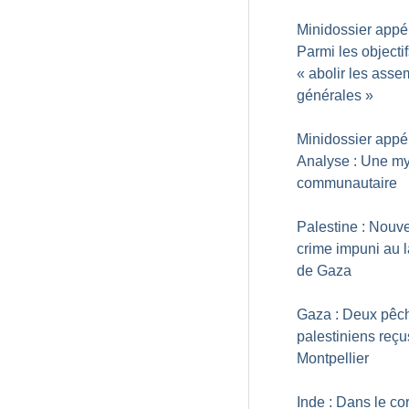
Minidossier appél
Parmi les objectif
«
abolir les ass
générales
»
Minidossier appél
Analyse : Une my
communautaire
Palestine : Nouv
crime impuni au 
de Gaza
Gaza : Deux pêc
palestiniens reçu
Montpellier
Inde : Dans le cor