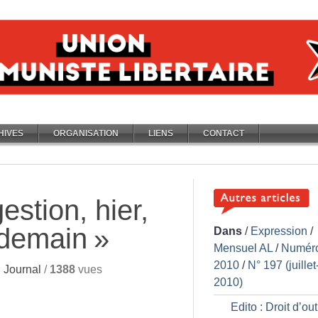
HIVES
ORGANISATION
LIENS
CONTACT
estion, hier,
 demain
»
Dans
/
Expression
/
Mensuel AL
/
Numér
2010
/
N° 197 (juillet
 Journal
/
1388
vues
2010)
Edito : Droit d’ou