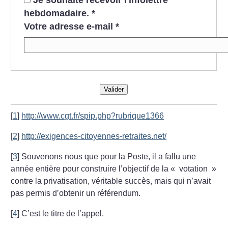
hebdomadaire.
*
Votre adresse e-mail
*
Valider
[
1
]
http://www.cgt.fr/spip.php?rubrique1366
[
2
]
http://exigences-citoyennes-retraites.net/
[
3
]
Souvenons nous que pour la Poste, il a fallu une
année entière pour construire l’objectif de la «
votation
»
contre la privatisation, véritable succès, mais qui n’avait
pas permis d’obtenir un référendum.
[
4
]
C’est le titre de l’appel.