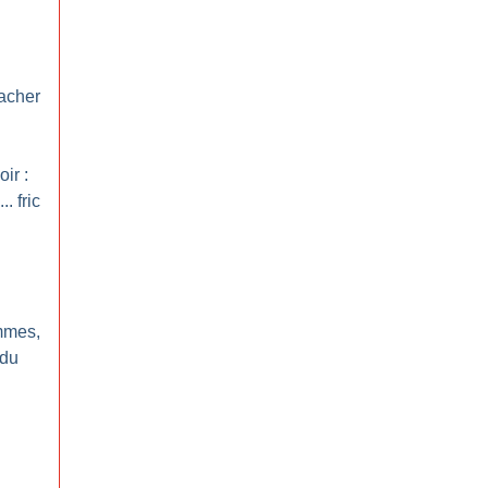
cacher
ir :
. fric
emmes,
 du