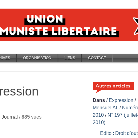
HIVES
ORGANISATION
LIENS
CONTACT
ression
Dans
/
Expression
/
Mensuel AL
/
Numér
2010
/
N° 197 (juillet
 Journal
/
885
vues
2010)
Edito : Droit d’ou