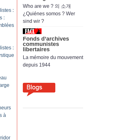
Who are we ? 의 소개
istes :
¿Quiénes somos ? Wer
s :
sind wir ?
emblées
Fonds d’archives
communistes
istes :
libertaires
stique
La mémoire du mouvement
depuis 1944
eau
large
heurs
s à
ridor