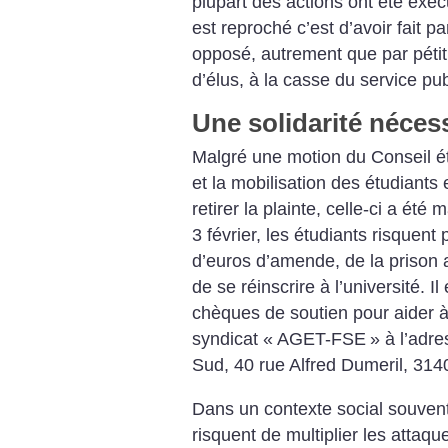
plupart des actions ont été exé
est reproché c’est d’avoir fait p
opposé, autrement que par pétiti
d’élus, à la casse du service pub
Une solidarité néces
Malgré une motion du Conseil étu
et la mobilisation des étudiants
retirer la plainte, celle-ci a été 
3 février, les étudiants risquent 
d’euros d’amende, de la prison a
de se réinscrire à l’université. I
chèques de soutien pour aider à
syndicat «
AGET-FSE
» à l’adre
Sud, 40 rue Alfred Dumeril, 31
Dans un contexte social souvent p
risquent de multiplier les attaqu