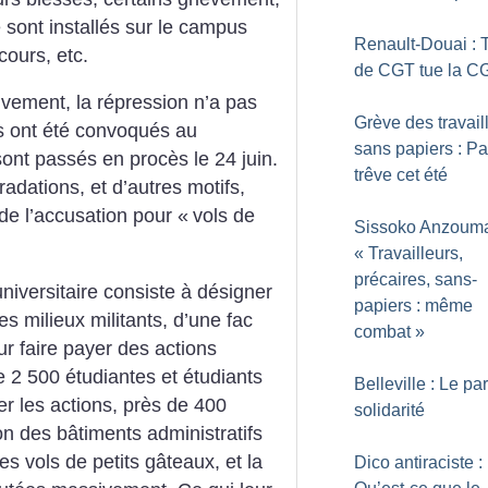
 sont installés sur le campus
Renault-Douai : 
cours, etc.
de CGT tue la C
uvement, la répression n’a pas
Grève des travail
s ont été convoqués au
sans papiers : P
ont passés en procès le 24 juin.
trêve cet été
radations, et d’autres motifs,
 de l’accusation pour «
vols de
Sissoko Anzouma
«
Travailleurs,
précaires, sans-
universitaire consiste à désigner
papiers : même
s milieux militants, d’une fac
combat
»
ur faire payer des actions
e 2 500 étudiantes et étudiants
Belleville : Le par
r les actions, près de 400
solidarité
on des bâtiments administratifs
les vols de petits gâteaux, et la
Dico antiraciste :