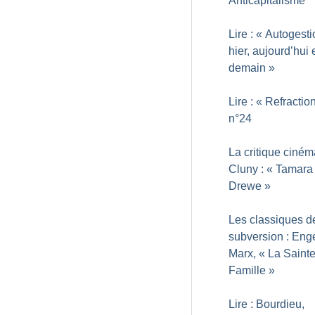
Anticapitalisme
Lire : «
Autogesti
hier, aujourd’hui 
demain
»
Lire : «
Refractio
n°24
La critique ciné
Cluny : «
Tamara
Drewe
»
Les classiques d
subversion : Enge
Marx, «
La Saint
Famille
»
Lire : Bourdieu,