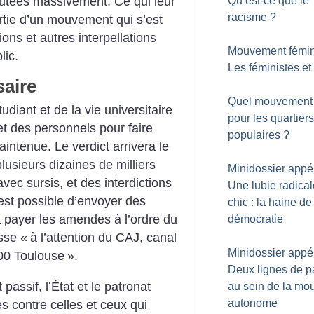
cutées massivement. Ce qui leur
Qu’est-ce que le
racisme
?
artie d’un mouvement qui s’est
ons et autres interpellations
Mouvement fémini
lic.
Les féministes et 
saire
Quel mouvement 
diant et de la vie universitaire
pour les quartiers
 et des personnels pour faire
populaires
?
maintenue. Le verdict arrivera le
plusieurs dizaines de milliers
Minidossier appél
vec sursis, et des interdictions
Une lubie radical
l est possible d’envoyer des
chic : la haine de
 payer les amendes à l’ordre du
démocratie
sse «
à l’attention du CAJ, canal
Minidossier appél
400 Toulouse
».
Deux lignes de p
assif, l’État et le patronat
au sein de la mo
autonome
es contre celles et ceux qui