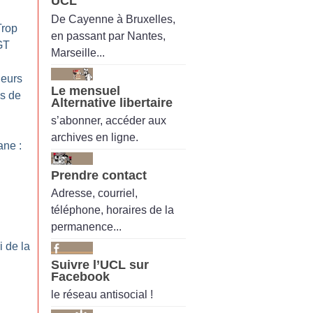
UCL
De Cayenne à Bruxelles,
Trop
en passant par Nantes,
GT
Marseille...
leurs
Le mensuel
as de
Alternative libertaire
s’abonner, accéder aux
archives en ligne.
ne :
Prendre contact
Adresse, courriel,
téléphone, horaires de la
permanence...
i de la
Suivre l’UCL sur
Facebook
le réseau antisocial !