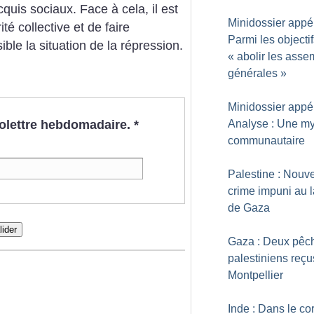
quis sociaux. Face à cela, il est
Minidossier appél
té collective et de faire
Parmi les objectif
ble la situation de la répression.
«
abolir les ass
générales
»
Minidossier appél
nfolettre hebdomadaire.
*
Analyse : Une my
communautaire
Palestine : Nouv
crime impuni au 
de Gaza
lider
Gaza : Deux pêc
palestiniens reçu
Montpellier
Inde : Dans le cor