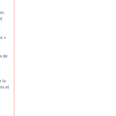
on,
et
ns
»
ma de
e la
ls et
e