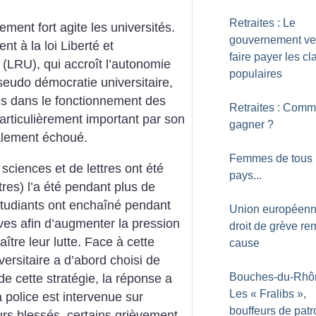
Retraites : Le
ent fort agite les universités.
gouvernement ve
t à la loi Liberté et
faire payer les c
 (LRU), qui accroît l’autonomie
populaires
pseudo démocratie universitaire,
ivés dans le fonctionnement des
Retraites : Comm
ticulièrement important par son
gagner
?
nalement échoué.
Femmes de tous 
sciences et de lettres ont été
pays...
ttres) l’a été pendant plus de
étudiants ont enchaîné pendant
Union européenn
ves afin d’augmenter la pression
droit de grève re
aître leur lutte. Face à cette
cause
iversitaire a d’abord choisi de
Bouches-du-Rhôn
de cette stratégie, la réponse a
Les «
Fralibs
»,
a police est intervenue sur
bouffeurs de patr
eurs blessés, certains grièvement,