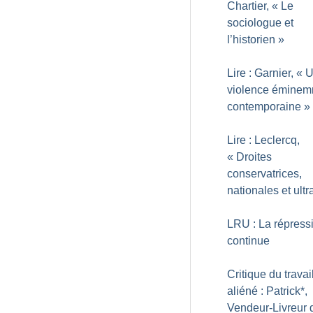
Chartier, «
Le
sociologue et
l’historien
»
Lire : Garnier, «
U
violence émine
contemporaine
»
Lire : Leclercq,
«
Droites
conservatrices,
nationales et ultr
LRU : La répress
continue
Critique du travai
aliéné : Patrick*,
Vendeur-Livreur 