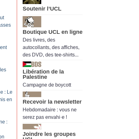
Soutenir l’UCL
ut
lasses
Boutique UCL en ligne
Des livres, des
autocollants, des affiches,
ent
des DVD, des tee-shirts...
les
Libération de la
Palestine
Campagne de boycott
e : Le
mis en
Recevoir la newsletter
Hebdomadaire : vous ne
serez pas envahi·e !
e :
Joindre les groupes
on