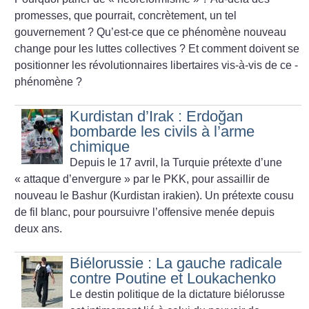
promesses, que pourrait, concrètement, un tel
gouvernement
? Qu’est-ce que ce phénomène nouveau
change pour les luttes collectives
? Et comment doivent se
positionner les révolutionnaires libertaires vis-à-vis de ce ­
phénomène
?
Kurdistan d’Irak : Erdoğan
bombarde les civils à l’arme
chimique
Depuis le 17 avril, la Turquie prétexte d’une
«
attaque d’envergure
» par le PKK, pour assaillir de
nouveau le Bashur (Kurdistan irakien). Un prétexte cousu
de fil blanc, pour poursuivre l’offensive menée depuis
deux ans.
Biélorussie : La gauche radicale
contre Poutine et Loukachenko
Le destin politique de la dictature biélorusse