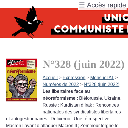
☰ Accès rapide
N°328 (juin 2022)
Accueil
>
Expression
>
Mensuel AL
>
Numéros de 2022
>
N°328 (juin 2022)
Les libertaires face au
néoréformisme
;
Biélorussie, Ukraine,
Russie
; Kurdistan d’Irak
; Rencontres
nationales des syndicalistes libertaires
et autogestionnaires
; Deliveroo
; Une rétrospective
Macron I avant d’attaquer Macron II
; Zemmour lorgne le