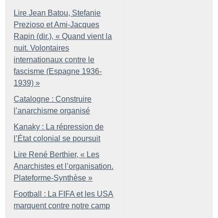
Lire Jean Batou, Stefanie
Prezioso et Ami-Jacques
Rapin (dir.), «
Quand vient la
nuit. Volontaires
internationaux contre le
fascisme (Espagne 1936-
1939)
»
Catalogne : Construire
l’anarchisme organisé
Kanaky : La répression de
l’État colonial se poursuit
Lire René Berthier, «
Les
Anarchistes et l’organisation.
Plateforme-Synthèse
»
Football : La FIFA et les USA
marquent contre notre camp