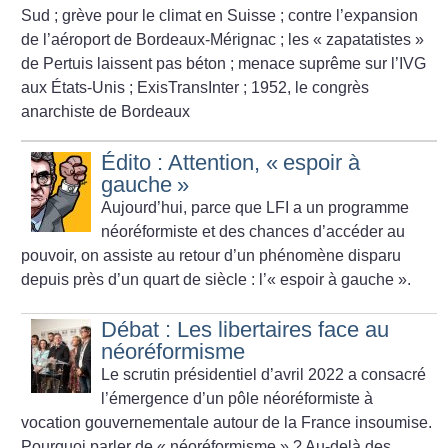
Sud
; grève pour le climat en Suisse
; contre l’expansion
de l’aéroport de Bordeaux-Mérignac
; les «
zapatatistes
»
de Pertuis laissent pas béton
; menace suprême sur l’IVG
aux États-Unis
; ExisTransInter
; 1952, le congrès
anarchiste de Bordeaux
Édito : Attention, «
espoir à
gauche
»
Aujourd’hui, parce que LFI a un programme
néoréformiste et des chances d’accéder au
pouvoir, on assiste au retour d’un phénomène disparu
depuis près d’un quart de siècle : l’«
espoir à gauche
».
Débat : Les libertaires face au
néoréformisme
Le scrutin présidentiel d’avril 2022 a consacré
l’émergence d’un pôle néoréformiste à
vocation gouvernementale autour de la France insoumise.
Pourquoi parler de «
néoréformisme
»
? Au-delà des