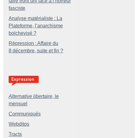
faire front uni face à l’horreur
fasciste
Analyse matérialiste : La
Plateforme, l’anarchisme
bolchevisé
?
Répression : Affaire du
8 décembre, suite et fin
?
Alternative libertaire,
le
mensuel
Communiqués
Webditos
Tracts