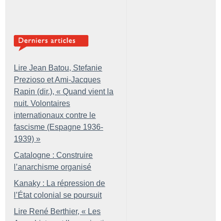
Lire Jean Batou, Stefanie
Prezioso et Ami-Jacques
Rapin (dir.), «
Quand vient la
nuit. Volontaires
internationaux contre le
fascisme (Espagne 1936-
1939)
»
Catalogne : Construire
l’anarchisme organisé
Kanaky : La répression de
l’État colonial se poursuit
Lire René Berthier, «
Les