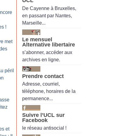
UCL
De Cayenne à Bruxelles,
encore
en passant par Nantes,
e
Marseille...
es
!
Le mensuel
ve met
Alternative libertaire
 des
s’abonner, accéder aux
archives en ligne.
Au péril
Prendre contact
on
Adresse, courriel,
téléphone, horaires de la
permanence...
Casse
êtez
Suivre l’UCL sur
Facebook
le réseau antisocial !
es et