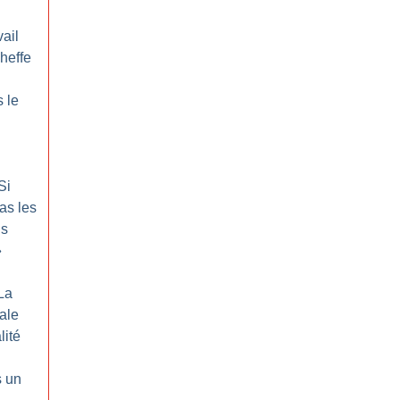
ail
cheffe
 le
Si
as les
us
»
La
rale
lité
s un