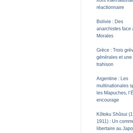
front international
réactionnaire
Bolivie : Des
anarchistes face
Morales
Grèce : Trois grè
générales et une
trahison
Argentine : Les
multinationales s
les Mapuches, l’É
encourage
Kôtoku Shûsui (
1911) : Un comm
libertaire au Jap