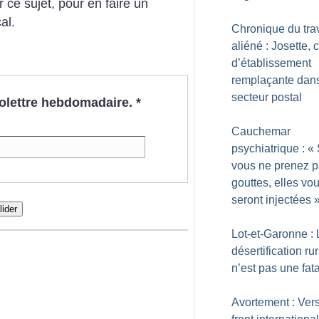
ce sujet, pour en faire un
al.
Chronique du trav
aliéné : Josette, 
d’établissement
remplaçante dans
secteur postal
nfolettre hebdomadaire.
*
Cauchemar
psychiatrique : «
vous ne prenez p
gouttes, elles vo
seront injectées
lider
Lot-et-Garonne : 
désertification ru
n’est pas une fata
Avortement : Ver