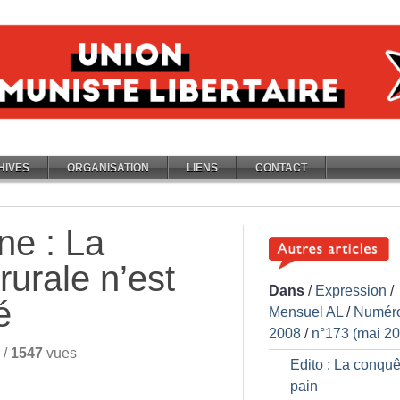
HIVES
ORGANISATION
LIENS
CONTACT
ne : La
 rurale n’est
Dans
/
Expression
/
é
Mensuel AL
/
Numér
2008
/
n°173 (mai 2
/
1547
vues
Edito : La conquê
pain