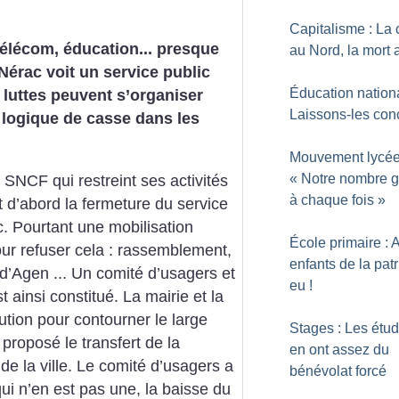
Capitalisme : La 
télécom, éducation... presque
au Nord, la mort
e Nérac voit un service public
Éducation nationa
 luttes peuvent s’organiser
Laissons-les con
 logique de casse dans les
Mouvement lycée
«
Notre nombre g
 SNCF qui restreint ses activités
à chaque fois
»
 d’abord la fermeture du service
c. Pourtant une mobilisation
École primaire : 
our refuser cela : rassemblement,
enfants de la patr
e d’Agen ... Un comité d’usagers et
eu
!
ainsi constitué. La mairie et la
tion pour contourner le large
Stages : Les étud
 proposé le transfert de la
en ont assez du
e de la ville. Le comité d’usagers a
bénévolat forcé
ui n’en est pas une, la baisse du