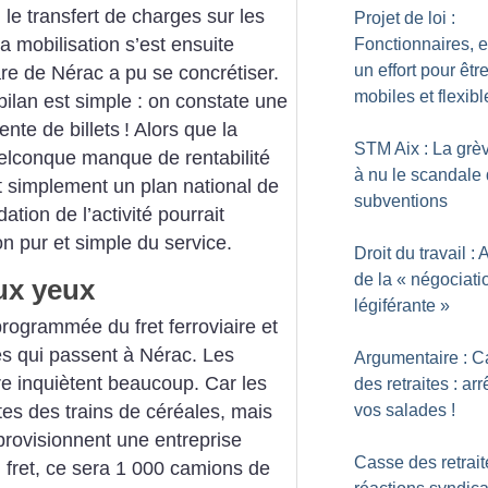
 le transfert de charges sur les
Projet de loi :
La mobilisation s’est ensuite
Fonctionnaires, 
un effort pour êtr
gare de Nérac a pu se concrétiser.
mobiles et flexibl
bilan est simple : on constate une
ente de billets
! Alors que la
STM Aix : La grè
elconque manque de rentabilité
à nu le scandale
t simplement un plan national de
subventions
tion de l’activité pourrait
n pur et simple du service.
Droit du travail : 
de la «
négociati
ux yeux
légiférante
»
programmée du fret ferroviaire et
es qui passent à Nérac. Les
Argumentaire : 
e inquiètent beaucoup. Car les
des retraites : arr
vos salades
!
rtes des trains de céréales, mais
provisionnent une entreprise
Casse des retrait
 fret, ce sera 1 000 camions de