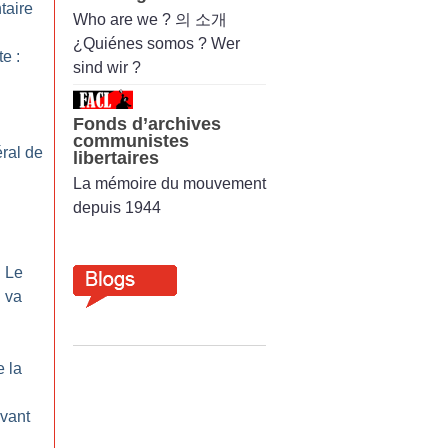
taire
Who are we ? 의 소개
¿Quiénes somos ? Wer
te :
sind wir ?
Fonds d’archives
communistes
ral de
libertaires
La mémoire du mouvement
depuis 1944
: Le
 va
e la
vant