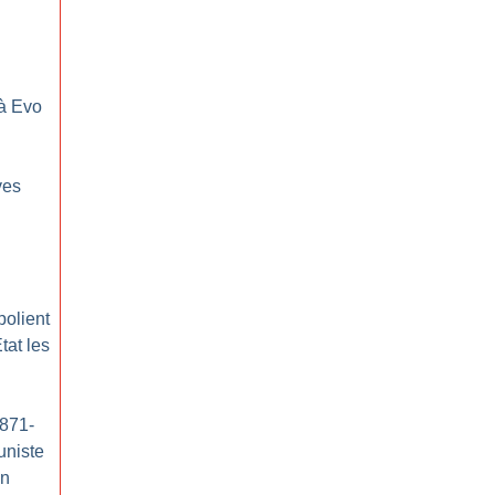
 à Evo
ves
polient
tat les
1871-
uniste
on