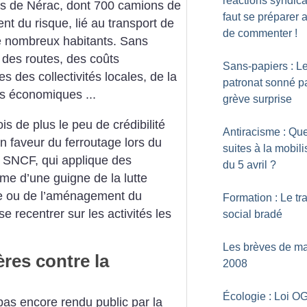
réactions syndical
es de Nérac, dont 700 camions de
faut se préparer a
nt du risque, lié au transport de
de commenter
!
de nombreux habitants. Sans
e des routes, des coûts
Sans-papiers : L
s des collectivités locales, de la
patronat sonné pa
tés économiques ...
grève surprise
s de plus le peu de crédibilité
Antiracisme : Que
en faveur du ferroutage lors du
suites à la mobili
a SNCF, qui applique des
du 5 avril
?
me d’une guigne de la lutte
ue ou de l’aménagement du
Formation : Le tra
: se recentrer sur les activités les
social bradé
Les brèves de ma
res contre la
2008
Écologie : Loi O
pas encore rendu public par la