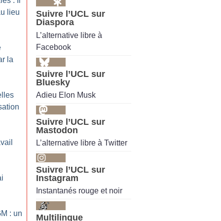
es : Il
u lieu
Suivre l’UCL sur
Diaspora
L’alternative libre à
Facebook
e
r la
Suivre l’UCL sur
Bluesky
Adieu Elon Musk
lles
sation
Suivre l’UCL sur
Mastodon
vail
L’alternative libre à Twitter
Suivre l’UCL sur
Instagram
i
Instantanés rouge et noir
GM : un
Multilingue