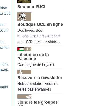
Soutenir l’UCL
crise
 au Sud
Boutique UCL en ligne
le :
Des livres, des
courir
autocollants, des affiches,
des DVD, des tee-shirts...
n :
randit
Libération de la
Palestine
Allons
Campagne de boycott
ie-hi-
Recevoir la newsletter
Hebdomadaire : vous ne
iants
serez pas envahi·e !
Joindre les groupes