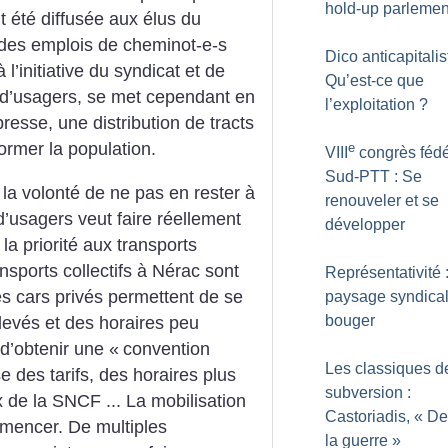
hold-up parlemen
 été diffusée aux élus du
des emplois de cheminot-e-s
Dico anticapitalis
l’initiative du syndicat et de
Qu’est-ce que
 d’usagers, se met cependant en
l’exploitation
?
esse, une distribution de tracts
ormer la population.
e
VIII
congrès fédé
Sud-PTT : Se
la volonté de ne pas en rester à
renouveler et se
d’usagers veut faire réellement
développer
a priorité aux transports
ansports collectifs à Nérac sont
Représentativité 
es cars privés permettent de se
paysage syndical
bouger
levés et des horaires peu
d’obtenir une «
convention
Les classiques d
e des tarifs, des horaires plus
subversion :
 de la SNCF ... La mobilisation
Castoriadis, «
De
mmencer. De multiples
la guerre
»