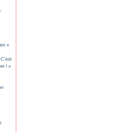
,
en
»
C’est
uer
!
»
on
s