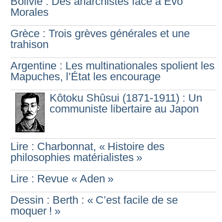
Bolivie : Des anarchistes face à Evo
Morales
Grèce : Trois grèves générales et une
trahison
Argentine : Les multinationales spolient les
Mapuches, l’État les encourage
Kôtoku Shûsui (1871-1911) : Un
communiste libertaire au Japon
Lire : Charbonnat, «
Histoire des
philosophies matérialistes
»
Lire : Revue «
Aden
»
Dessin : Berth : «
C’est facile de se
moquer
!
»