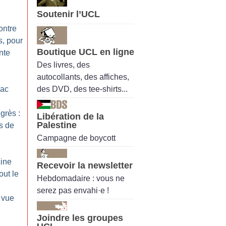
Soutenir l’UCL
ontre
s, pour
Boutique UCL en ligne
nte
Des livres, des
autocollants, des affiches,
des DVD, des tee-shirts...
éac
grès :
Libération de la
Palestine
es de
Campagne de boycott
ine
Recevoir la newsletter
out le
Hebdomadaire : vous ne
serez pas envahi·e !
à vue
Joindre les groupes