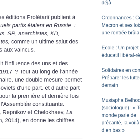
déjà
s éditions Prolétariï publient à
Ordonnances : C
uels partis étaient en Russie :
Macron et ses loi
une rentrée brûla
s, SR, anarchistes, KD,
tes,
comme un ultime salut des
Ecole : Un projet
s aux vaincus.
éducatif libéral-r
it l’influence des uns et des
Solidaires en con
 1917
? Tout au long de l’année
Préparer les lutt
nnaire, une double mesure permet
demain
oviets d’une part, et d’autre part
pour la première et dernière fois
Mustapha Belhoc
l’Assemblée constituante.
(sociologue) : «
T
v, Repnikov et Chelokhaev,
La
monde parle de
 2014), en donne les chiffres
précarité, la voil
d’en bas
»