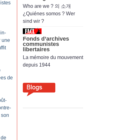
istes
Who are we ? 의 소개
¿Quiénes somos ? Wer
sind wir ?
in-
Fonds d’archives
r une
communistes
fit
libertaires
La mémoire du mouvement
depuis 1944
e
ées de
ût-
ntre-
e son
 de