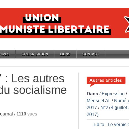
HIVES
ORGANISATION
LIENS
CONTACT
 : Les autres
u socialisme
Dans
/
Expression
/
Mensuel AL
/
Numér
2017
/
N°274 (juillet
ournal
/
1110
vues
2017)
Edito : Le vernis