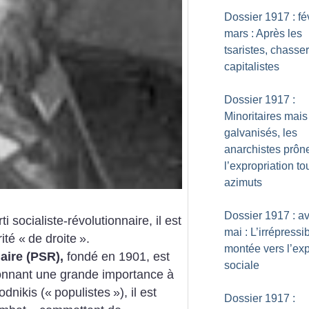
Dossier 1917 : fév
mars : Après les
tsaristes, chasser
capitalistes
Dossier 1917 :
Minoritaires mais
galvanisés, les
anarchistes prôn
l’expropriation to
azimuts
Dossier 1917 : avr
 socialiste-révolutionnaire, il est
mai : L’irrépressi
ité «
de droite
».
montée vers l’ex
naire (PSR),
fondé en 1901, est
sociale
donnant une grande importance à
odnikis («
populistes
»), il est
Dossier 1917 :