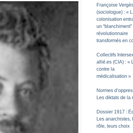
Françoise Vergè
(sociologue) : «
L
colonisation entr
un “blanchiment”
révolutionnaire
transformés en c
Collectifs Interse
allié.es (CIA) : «
contre la
médicalisation
»
Normes d’oppress
Les diktats de la
Dossier 1917 : Éd
Les anarchistes, 
rôle, leurs choix