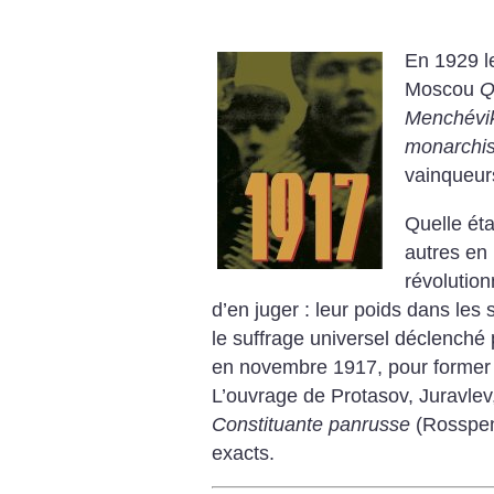
En 1929 le
Moscou
Q
Menchévik
monarchis
vainqueur
Quelle éta
autres en
révolutio
d’en juger : leur poids dans les s
le suffrage universel déclenché 
en novembre 1917, pour former 
L’ouvrage de Protasov, Juravle
Constituante panrusse
(Rosspen,
exacts.