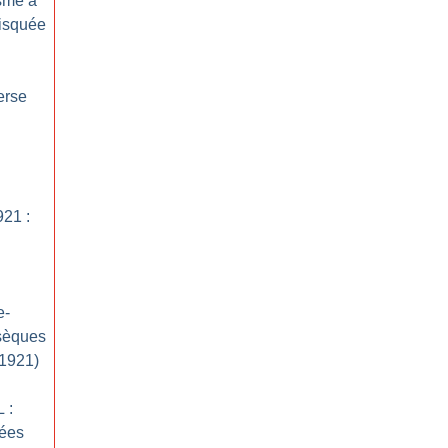
isme à
fisquée
erse
21 :
e-
sèques
(1921)
 :
gées