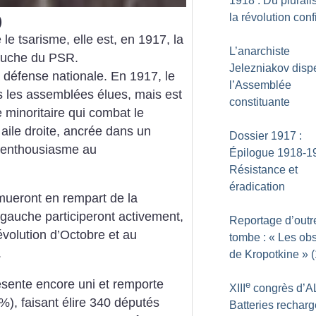
1918 : Du plural
la révolution con
)
le tsarisme, elle est, en 1917, la
L’anarchiste
gauche du PSR.
Jelezniakov disp
a défense nationale. En 1917, le
l’Assemblée
ns les assemblées élues, mais est
constituante
e minoritaire qui combat le
aile droite, ancrée dans un
Dossier 1917 :
s enthousiasme au
Épilogue 1918-19
Résistance et
éradication
mueront en rempart de la
 gauche participeront activement,
Reportage d’outr
évolution d’Octobre et au
tombe : «
Les ob
.
de Kropotkine
» 
ésente encore uni et remporte
e
XIII
congrès d’AL
%), faisant élire 340 députés
Batteries rechar