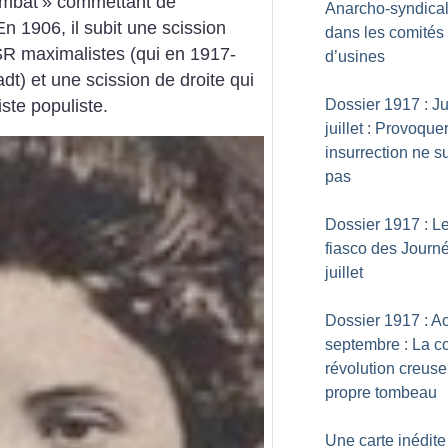
ombat
» commettant de
Anarcho-syndical
En 1906, il subit une scission
dans les comités
SR maximalistes (qui en 1917-
d’usines
t) et une scission de droite qui
ste populiste.
Dossier 1917 : Ju
juillet : Provoque
insurrection ne suf
pas
Dossier 1917 : L
fiasco des Journ
juillet
Dossier 1917 : Ao
septembre : La co
révolution creus
propre tombeau
Une carte inédite