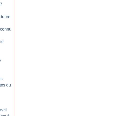
17
ctobre
inconnu
ne
e
es
tes du
vril