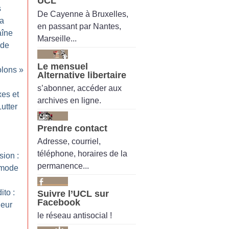
UCL
s
De Cayenne à Bruxelles,
a
en passant par Nantes,
aîne
Marseille...
 de
Le mensuel
olons
»
Alternative libertaire
s’abonner, accéder aux
xes et
archives en ligne.
Lutter
Prendre contact
Adresse, courriel,
téléphone, horaires de la
ion :
permanence...
 mode
ito :
Suivre l’UCL sur
Facebook
leur
le réseau antisocial !