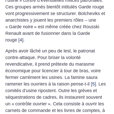
l’usine
» contre d’éventuelles milices patronales.
Ces groupes armés bientôt intitulés Garde rouge
vont progressivement se structurer. Bolcheviks et
anarchistes y jouent les premiers rôles – une
«
Garde noire
» est même créée chez Rousski
Renault avant de fusion­ner dans la Garde
rouge
[
4
]
.
Après avoir lâché un peu de lest, le patronat
contre-attaque. Pour briser la volonté
revendicative, il prend prétexte du marasme
économique pour licencier à tour de bras, voire
fermer carrément les usines. La famine saura
ramener les ouvriers à la raison pense-t-il
[
5
]
. Les
comités d’usine ripostent. Outre les grèves et
séquestrations de cadres, ils instaurent souvent
un «
contrôle ouvrier
». Cela consiste à ouvrir les
carnets de commande et les livres de comptes, à