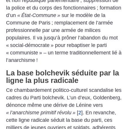
et non république parlementaire
; suppression de
la police et du corps des fonctionnaires
; formation
d’un
«
État-Commune
»
sur le modèle de la
Commune de Paris
; remplacement de l’armée
professionnelle par une armée de milices
populaires. Il va jusqu’à prôner l’abandon du mot
«
social-démocrate
» pour rebaptiser le parti
«
communiste
» – un terme traditionnellement lié à
l’anarchisme
!
La base bolchevik séduite par la
ligne la plus radicale
Ce chambardement politico-culturel scandalise les
cadres du Parti bolchevik. L’un d’eux, Goldenberg,
dénonce même une dérive de Lénine vers
«
l’anar­chisme pri­mitif révolu
»
[
2
]
. En revanche,
cette ligne radicale séduit la base du parti, ces
milliers de jeunes ouvriers et soldats, adhérents