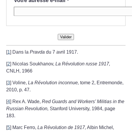
Votre adresse e-mail
*
Valider
[
1
]
Dans la
Pravda
du 7 avril 1917.
[
2
]
Nicolas Soukhanov,
La Révolution russe 1917,
CNLH, 1966
[
3
]
Voline,
La Révolution inconnue,
tome 2, Entremonde,
2010, p. 47.
[
4
]
Rex A. Wade,
Red Guards and Workers’ Militias in the
Russian Revolution,
Stanford University, 1984, page
183.
[
5
]
Marc Ferro,
La Révolution de 1917,
Albin Michel,