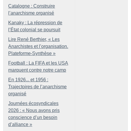
Catalogne : Construire
l’anarchisme organisé
Kanaky : La répression de
l’État colonial se poursuit
Lire René Berthier, «
Les
Anarchistes et l’organisation.
Plateforme-Synthèse
»
Football : La FIFA et les USA
marquent contre notre camp
En 1926... et 1956 :
Trajectoires de l’anarchisme
organisé
Journées écosyndicales
2026 : «
Nous avons pris
conscience d’un besoin
d’alliance
»