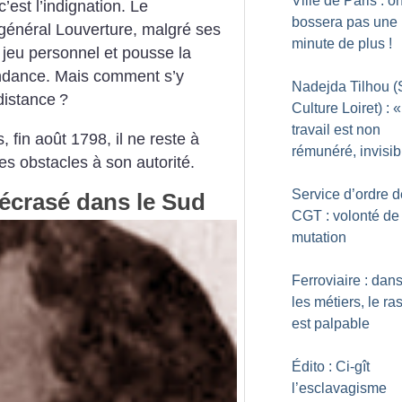
Ville de Paris : o
’est l’indignation. Le
bossera pas une
général Louverture, malgré ses
minute de plus
!
 jeu personnel et pousse la
endance. Mais comment s’y
Nadejda Tilhou 
distance
?
Culture Loiret) : «
travail est non
 fin août 1798, il ne reste à
rémunéré, invisib
es obstacles à son autorité.
Service d’ordre d
 écrasé dans le Sud
CGT : volonté de
mutation
Ferroviaire : dan
les métiers, le ra
est palpable
Édito : Ci-gît
l’esclavagisme