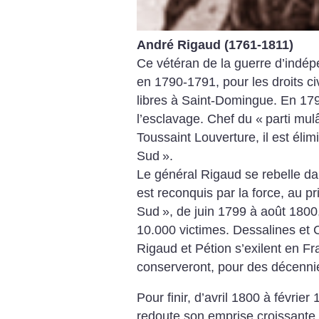
André Rigaud (1761-1811)
Ce vétéran de la guerre d’indép
en 1790-1791, pour les droits ci
libres à Saint-Domingue. En 1793, 
l’esclavage. Chef du «
parti mul
Toussaint Louverture, il est élim
Sud
».
Le général Rigaud se rebelle da
est reconquis par la force, au pr
Sud
», de juin 1799 à août 1800,
10.000 victimes. Dessalines et C
Rigaud et Pétion s’exilent en F
conserveront, pour des décenni
Pour finir, d’avril 1800 à février
redoute son emprise croissante,