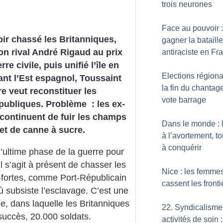
trois neurones
Face au pouvoir :
ir chassé les Britanniques,
gagner la bataille
on rival André Rigaud au prix
antiraciste en Fr
re civile, puis unifié l’île en
Elections régiona
nt l’Est espagnol, Toussaint
la fin du chantag
e veut reconstituer les
vote barrage
publiques. Problème : les ex-
continuent de fuir les champs
Dans le monde : l
et de canne à sucre.
à l’avortement, t
à conquérir
l’ultime phase de la guerre pour
l s’agit à présent de chasser les
Nice : les femme
s-fortes, comme Port-Républicain
cassent les fronti
 où subsiste l’esclavage. C’est une
e, dans laquelle les Britanniques
22. Syndicalisme
succès, 20.000 soldats.
activités de soin :