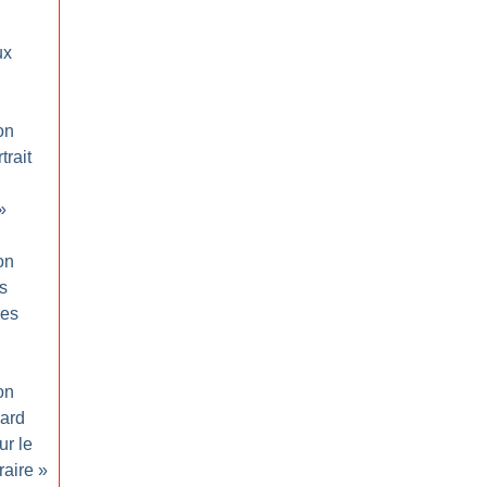
ux
on
trait
»
on
gs
des
on
gard
ur le
raire
»