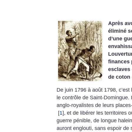
Après avo
éliminé s
d’une guer
envahissa
Louvertur
finances 
esclaves 
de coton 
De juin 1796 à août 1798, c’est 
le contrôle de Saint-Domingue. I
anglo-royalistes de leurs place
[
1
]
, et de libérer les territoires
guerre pénible, de longue halein
auront englouti, sans espoir de 