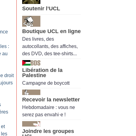
Soutenir l’UCL
Boutique UCL en ligne
ance
Des livres, des
autocollants, des affiches,
les :
des DVD, des tee-shirts...
e au
Libération de la
Palestine
e droit
oujours
Campagne de boycott
Recevoir la newsletter
s
Hebdomadaire : vous ne
ères
serez pas envahi·e !
 et
Joindre les groupes
 les