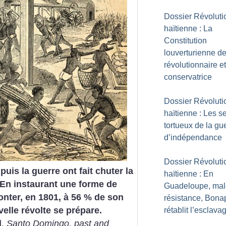
Dossier Révoluti
haïtienne : La
Constitution
louverturienne d
révolutionnaire et
conservatrice
Dossier Révoluti
haïtienne : Les se
tortueux de la gu
d’indépendance
Dossier Révoluti
puis la guerre ont fait chuter la
haïtienne : En
 En instaurant une forme de
Guadeloupe, mal
onter, en 1801, à 56 % de son
résistance, Bona
elle révolte se prépare.
rétablit l’esclava
d,
Santo Domingo, past and