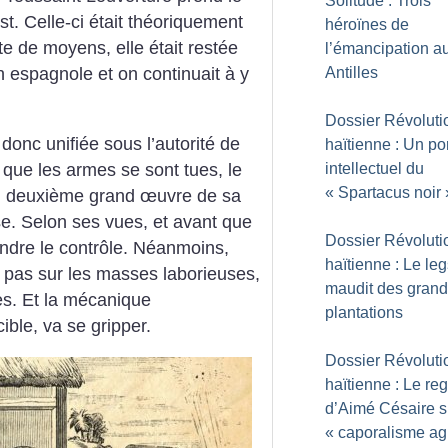
Solitude : Trois
Est. Celle-ci était théoriquement
héroïnes de
e de moyens, elle était restée
l’émancipation a
Antilles
n espagnole et on continuait à y
Dossier Révoluti
 donc unifiée sous l’autorité de
haïtienne : Un por
 que les armes se sont tues, le
intellectuel du
«
Spartacus noir
au deuxième grand œuvre de sa
ise. Selon ses vues, et avant que
Dossier Révoluti
endre le contrôle. Néanmoins,
haïtienne : Le le
on pas sur les masses laborieuses,
maudit des gran
es. Et la mécanique
plantations
cible, va se gripper.
Dossier Révoluti
haïtienne : Le re
d’Aimé Césaire s
«
caporalisme ag