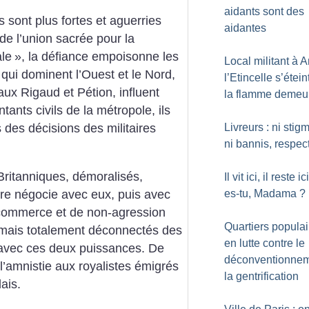
aidants sont des
s sont plus fortes et aguerries
aidantes
de l’union sacrée pour la
ale
», la défiance empoisonne les
Local militant à A
s qui dominent l’Ouest et le Nord,
l’Etincelle s’étei
ux Rigaud et Pétion, influent
la flamme demeu
ants civils de la métropole, ils
Livreurs : ni stig
 des décisions des militaires
ni bannis, respec
Britanniques, démoralisés,
Il vit ici, il reste ic
re négocie avec eux, puis avec
es-tu, Madama
?
 commerce et de non-agression
Quartiers populai
 mais totalement déconnectés des
en lutte contre le
t avec ces deux puissances. De
déconventionnem
 l’amnistie aux royalistes émigrés
la gentrification
ais.