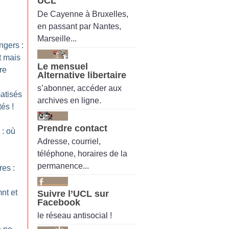
UCL
De Cayenne à Bruxelles,
en passant par Nantes,
Marseille...
ngers :
nt mais
Le mensuel
re
Alternative libertaire
s’abonner, accéder aux
matisés
archives en ligne.
tés
!
Prendre contact
i : où
Adresse, courriel,
téléphone, horaires de la
permanence...
res :
nt et
Suivre l’UCL sur
Facebook
le réseau antisocial !