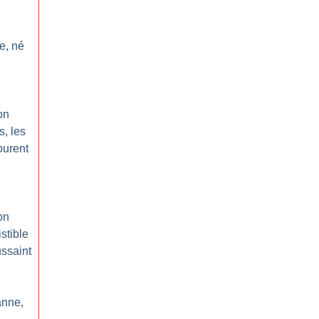
e, né
on
s, les
ourent
on
istible
ssaint
anne,