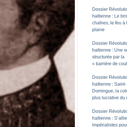
Dossier Révoluti
haïtienne : Le bri
chaînes, le feu à 
plaine
Dossier Révoluti
haïtienne : Une s
structurée par la
«
barrière de cou
Dossier Révoluti
haïtienne : Saint-
Domingue, la col
plus lucrative d
Dossier Révoluti
haïtienne : S’alli
impérialistes pou