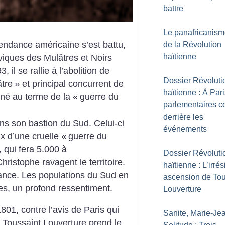
battre
Le panafricanism
endance américaine s’est battu,
de la Révolution
haïtienne
viques des Mulâtres et Noirs
il se rallie à l’abolition de
Dossier Révoluti
âtre
» et principal concurrent de
haïtienne : À Pari
iné au terme de la «
guerre du
parlementaires c
derrière les
ns son bastion du Sud. Celui-ci
événements
ix d’une cruelle «
guerre du
 qui fera 5.000 à
Dossier Révoluti
hristophe ravagent le territoire.
haïtienne : L’irrés
rance. Les populations du Sud en
ascension de Tou
es, un profond ressentiment.
Louverture
 1801, contre l’avis de Paris qui
Sanite, Marie-Je
 Toussaint Louverture prend le