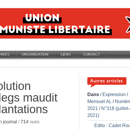
HIVES
ORGANISATION
LIENS
CONTACT
lution
 legs maudit
Dans
/
Expression
/
Mensuel AL
/
Numér
lantations
2021
/
N°318 (juillet
2021)
 journal
/
714
vues
Edito : Cadet Ro