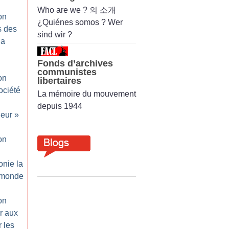
Who are we ? 의 소개
on
¿Quiénes somos ? Wer
s des
sind wir ?
la
Fonds d’archives
communistes
on
libertaires
ociété
La mémoire du mouvement
depuis 1944
leur
»
on
onie la
u monde
on
er aux
r les