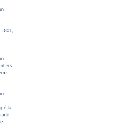
on
e 1801,
on
ntiers
erre
on
gré la
parte
ge