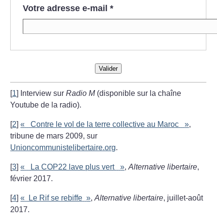
Votre adresse e-mail
*
Valider
[
1
]
Interview sur
Radio M
(disponible sur la chaîne
Youtube de la radio).
[
2
]
«
Contre le vol de la terre collective au Maroc
»
,
tribune de mars 2009, sur
Unioncommunistelibertaire.org
.
[
3
]
«
La COP22 lave plus vert
»
,
Alternative libertaire
,
février 2017.
[
4
]
«
Le Rif se rebiffe
»
,
Alternative libertaire
, juillet-août
2017.