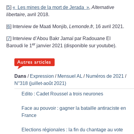
[
5
]
«
Les mines de la mort de Jerada
»
,
Alternative
libertaire
, avril 2018.
[
6
]
Interview de Maati Monjib,
Lemonde.fr
, 16 avril 2021.
[
7
]
Interview d’Abou Bakr Jamaï par Radouane El
er
Baroudi le 1
janvier 2021 (disponible sur youtube).
Dans
/
Expression
/
Mensuel AL
/
Numéros de 2021
/
N°318 (juillet-août 2021)
Edito : Cadet Roussel a trois neurones
Face au pouvoir : gagner la bataille antiraciste en
France
Elections régionales : la fin du chantage au vote