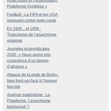
Anarchistes et l’organisation.
Plateforme-Synthèse
»
Football : La FIFA et les USA
marquent contre notre camp
En 1926... et 1956 :
Trajectoires de l’anarchisme
organisé
Journées écosyndicales
2026 : «
Nous avons pris
conscience d’un besoin
d’alliance
»
Attaque de la pride de Berlin :
faire front uni face à l’horreur
fasciste
Analyse matérialiste : La
Plateforme, l’anarchisme
bolchevisé
?