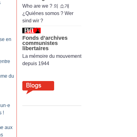
s
Who are we ? 의 소개
¿Quiénes somos ? Wer
sind wir ?
Fonds d’archives
se en
communistes
libertaires
La mémoire du mouvement
entre
depuis 1944
lume du
cun
·
e
s
!
e aux
ns