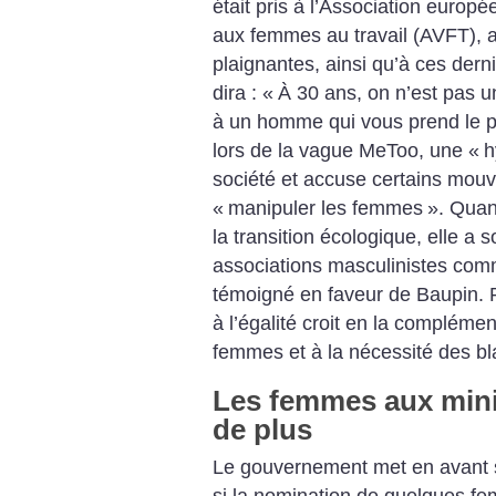
était pris à l’Association europé
aux femmes au travail (AVFT), al
plaignantes, ainsi qu’à ces derni
dira : «
À 30 ans, on n’est pas u
à un homme qui vous prend le p
lors de la vague MeToo, une «
h
société et accuse certains mou
«
manipuler les femmes
». Quan
la transition écologique, elle a
associations masculinistes co
témoigné en faveur de Baupin. Po
à l’égalité croit en la complém
femmes et à la nécessité des bl
Les femmes aux mini
de plus
Le gouvernement met en avant 
si la nomination de quelques f