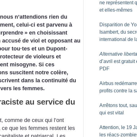
ne représentent 
et elles-mêmes
nous n’attendions rien du
ent, celui-ci est parvenu à
Disparition de Y
Isambert, du secr
rprendre
» en choisissant
international de 
 accusé de viol et opposant au
pour tou
·
tes et un Dupont-
Alternative liberta
protecteur de violeurs et
d’avril est gratuit
ent misogyne. Si ces
PDF
ns suscitent notre colère,
nscrivent dans la continuité du
Airbus redémarre 
nvers les femmes.
profits contre la 
 raciste au service du
Arrêtons tout, sau
qui est vital
t, comme de ceux qui l’ont
Attention, le 19 J
à ce que les femmes restent les
les réacs-zombie
pitaliste et patriarcal. Les