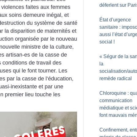
déferlent sur Pari
s violences faites aux femmes
 aux soins demeure inégal, et
État d’urgence
destruction du système de santé
sanitaire : impos
 la disparition de maternités et
aussi l’état d’ur
ruction organisée par le nouveau
social
!
ouvelle ministre de la culture,
les artisan-es de la casse de
«
Ségur de la sa
s conditions de travail des
la
euses qui le font tourner. Les
socialisation/aut
es par la casse de l’éducation,
remède radical
asi-inexistante et par une
Chloroquine : qu
en premier lieu touche les
communication
médiatique et sc
font mauvais mé
Confinement, ent