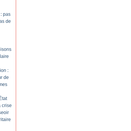
 : pas
as de
nisons
laire
ion :
ur de
mes
État
 crise
seoir
itaire