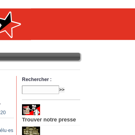
Rechercher :
/
020
Trouver notre presse
 élu
·
es