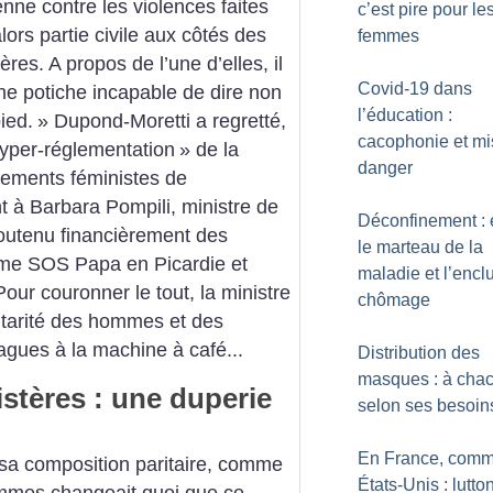
enne contre les violences faites
c’est pire pour le
ors partie civile aux côtés des
femmes
ères. A propos de l’une d’elles, il
Covid-19 dans
ne potiche incapable de dire non
l’éducation :
ied.
» Dupond-Moretti a regretté,
cacophonie et mi
yper-réglementation
» de la
danger
vements féministes de
t à Barbara Pompili, ministre de
Déconfinement : 
 soutenu financièrement des
le marteau de la
mme SOS Papa en Picardie et
maladie et l’enc
ur couronner le tout, la ministre
chômage
entarité des hommes et des
agues à la machine à café...
Distribution des
masques : à cha
stères : une duperie
selon ses besoin
En France, comm
sa composition paritaire, comme
États-Unis : lutto
emmes changeait quoi que ce