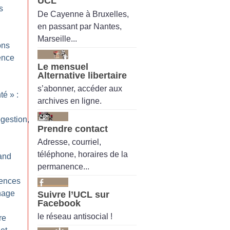
UCL
s
De Cayenne à Bruxelles,
en passant par Nantes,
Marseille...
ons
gence
Le mensuel
Alternative libertaire
s’abonner, accéder aux
nté
» :
archives en ligne.
ogestion,
Prendre contact
Adresse, courriel,
téléphone, horaires de la
and
permanence...
iences
nage
Suivre l’UCL sur
Facebook
le réseau antisocial !
re