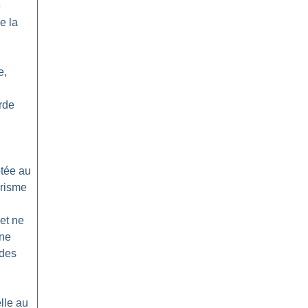
e
e la
e,
rde
ptée au
orisme
net ne
une
 des
lle au