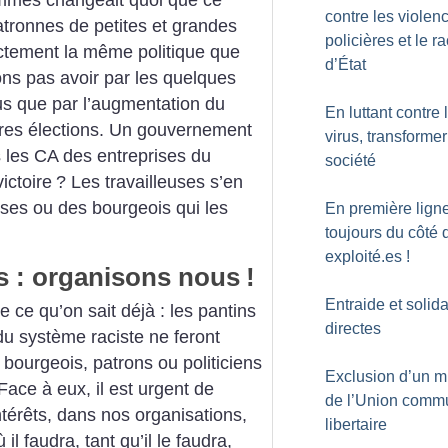
contre les violen
atronnes de petites et grandes
policières et le r
actement la même politique que
d’État
ns pas avoir par les quelques
s que par l’augmentation du
En luttant contre 
res élections. Un gouvernement
virus, transformer
les CA des entreprises du
société
ictoire
? Les travailleuses s’en
ises ou des bourgeois qui les
En première ligne
toujours du côté 
exploité.es
!
s : organisons nous
!
Entraide et solida
ce qu’on sait déjà : les pantins
directes
 du système raciste ne feront
ourgeois, patrons ou politiciens
Exclusion d’un mi
Face à eux, il est urgent de
de l’Union comm
térêts, dans nos organisations,
libertaire
 il faudra, tant qu’il le faudra,