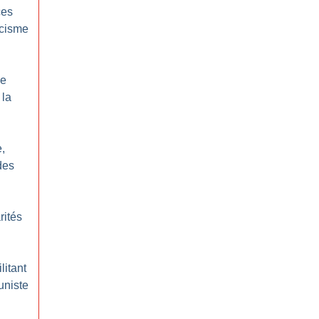
ces
acisme
le
 la
,
des
rités
litant
uniste