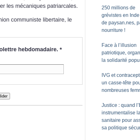
er les mécaniques patriarcales.
250 millions de
grévistes en Inde
ion communiste libertaire, le
de paysan.nes, p
nourriture
!
Face à l’illusion
nfolettre hebdomadaire.
*
patriotique, orga
la solidarité popu
IVG et contracept
un casse-tête po
nombreuses fem
lider
Justice : quand l’
instrumentalise la
sanitaire pour as
sa politique sécur