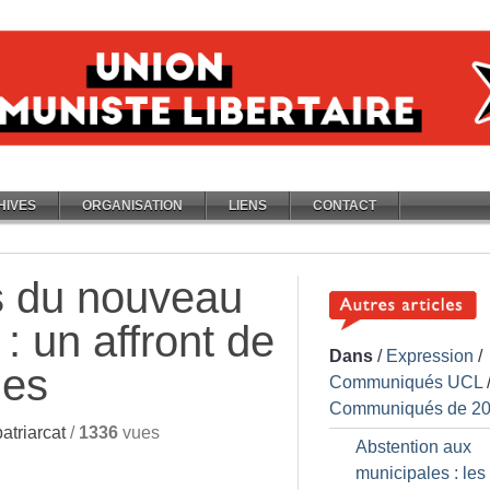
HIVES
ORGANISATION
LIENS
CONTACT
 du nouveau
 un affront de
Dans
/
Expression
/
mes
Communiqués UCL
Communiqués de 2
atriarcat
/
1336
vues
Abstention aux
municipales : les