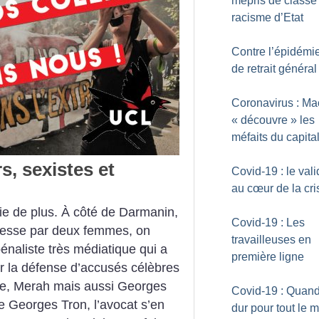
mépris de classe 
racisme d’Etat
Contre l’épidémie
de retrait général
Coronavirus : Ma
«
découvre
» les
méfaits du capita
s, sexistes et
Covid-19 : le val
au cœur de la cri
rie de plus. À côté de Darmanin,
Covid-19 : Les
blesse par deux femmes, on
travailleuses en
énaliste très médiatique qui a
première ligne
ur la défense d’accusés célèbres
ie, Merah mais aussi Georges
Covid-19 : Quand
e Georges Tron, l’avocat s’en
dur pour tout le 