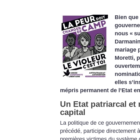
Bien que 
gouvernem
nous «
su
Darmanin
mariage 
Moretti, 
ouvertem
nominatio
elles s’i
mépris permanent de l’Etat e
Un Etat patriarcal et
capital
La politique de ce gouvernemen
précédé, participe directement 
premières victimes du système ca