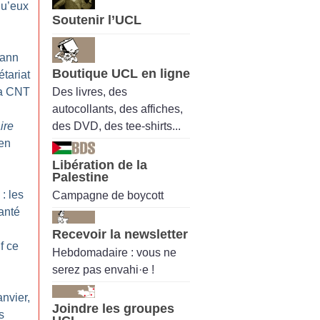
qu’eux
Soutenir l’UCL
oann
Boutique UCL en ligne
étariat
Des livres, des
la CNT
autocollants, des affiches,
des DVD, des tee-shirts...
ire
 en
Libération de la
Palestine
: les
Campagne de boycott
santé
Recevoir la newsletter
f ce
Hebdomadaire : vous ne
serez pas envahi·e !
anvier,
Joindre les groupes
s