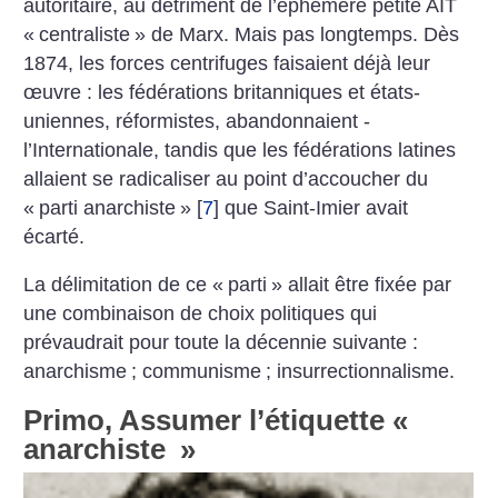
autoritaire, au détriment de l’éphémère petite AIT
«
centraliste
» de Marx. Mais pas longtemps. Dès
1874, les ­forces centri­fuges faisaient déjà leur
œuvre : les fédérations ­britanniques et états-
uniennes, réformistes, abandonnaient ­
l’Internationale, tandis que les fédérations latines
allaient se radicaliser au point d’accoucher du
«
parti anarchiste
»
[
7
]
que Saint-Imier avait
écarté.
La délimitation de ce «
parti
» allait être fixée par
une combinaison de choix politiques qui
prévaudrait pour toute la décennie suivante :
anarchisme
; communisme
; insurrectionnalisme.
Primo, Assumer l’étiquette «
anarchiste
»