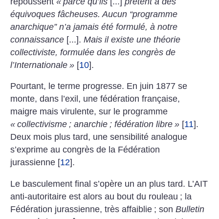
repoussent
«
parce qu’ils
[...]
prêtent à des
équivoques fâcheuses. Aucun “programme
anarchique” n’a jamais été formulé, à notre
connaissance
[...].
Mais il existe une théorie
collectiviste, formulée dans les congrès de
l’Internationale
»
[
10
]
.
Pourtant, le terme progresse. En juin 1877 se
monte, dans l’exil, une fédération française,
maigre mais virulente, sur le programme
«
collectivisme
; anarchie
; fédération libre
»
[
11
]
.
Deux mois plus tard, une sensibilité analogue
s’exprime au congrès de la Fédération
jurassienne
[
12
]
.
Le basculement final s’opère un an plus tard. L’AIT
anti-­autoritaire est alors au bout du rouleau
; la
Fédération jurassienne, très affaiblie
; son
Bulletin