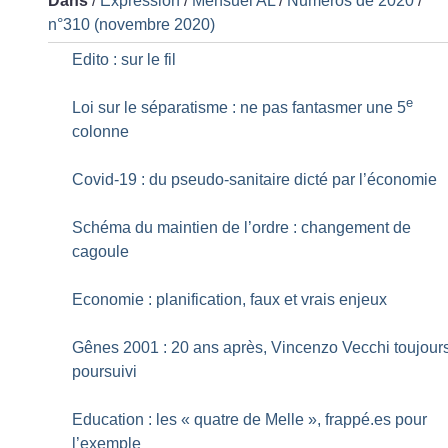
Dans
/
Expression
/
Mensuel AL
/
Numéros de 2020
/
n°310 (novembre 2020)
Edito : sur le fil
e
Loi sur le séparatisme : ne pas fantasmer une 5
colonne
Covid-19 : du pseudo-sanitaire dicté par l’économie
Schéma du maintien de l’ordre : changement de
cagoule
Economie : planification, faux et vrais enjeux
Gênes 2001 : 20 ans après, Vincenzo Vecchi toujour
poursuivi
Education : les «
quatre de Melle
», frappé.es pour
l’exemple