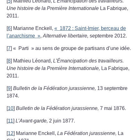
[
5
]
Mathieu Léonard,
L’Émancipation des travailleurs.
Une histoire de la Première Internationale
La Fabrique,
2011.
[
6
]
Marianne Enckell,
«
1872 : Saint-Imier, berceau de
l’anarchisme
»
,
Alternative libertaire,
septembre 2012.
[
7
]
«
Parti
» au sens de groupe de partisans d’une idée.
[
8
]
Mathieu Léonard,
L’Émancipation des travailleurs.
Une histoire de la Première Internationale,
La Fabrique,
2011.
[
9
]
Bulletin de la Fédération jurassienne,
13 septembre
1874.
[
10
]
Bulletin de la Fédération jurassienne,
7 mai 1876.
[
11
]
L’Avant-garde,
2 juin 1877.
[
12
]
Marianne Enckell,
La Fédération jurassienne,
La