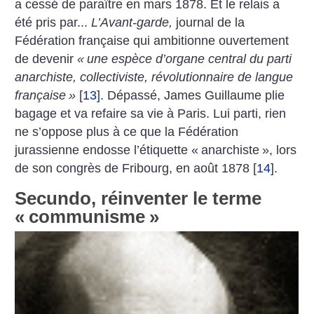
a cessé de paraître en mars 1878. Et le relais a
été pris par...
­L’Avant-garde,
journal de la
Fédération française qui ambitionne ouvertement
de devenir
«
une espèce d’organe central du parti
anarchiste, collectiviste, révolutionnaire de langue
française
»
[
13
]
. Dépassé, James Guillaume plie
bagage et va refaire sa vie à Paris. Lui parti, rien
ne s’oppose plus à ce que la Fédération
jurassienne endosse l’étiquette «
anarchiste
», lors
de son congrès de Fribourg, en août 1878
[
14
]
.
Secundo, réinventer le terme
«
communisme
»