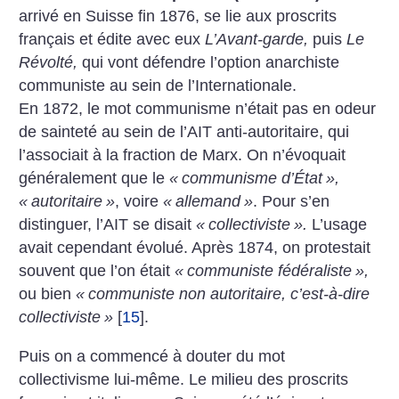
arrivé en Suisse fin 1876, se lie aux proscrits
français et édite avec eux
L’Avant-garde,
puis
Le
Révolté,
qui vont défendre l’option anarchiste
communiste au sein de l’Internationale.
En 1872, le mot communisme n’était pas en odeur
de sainteté au sein de l’AIT anti-autoritaire, qui
l’associait à la fraction de Marx. On n’évoquait
généralement que le
«
communisme d’État
»,
«
autoritaire
»
, voire
«
allemand
»
. Pour s’en
distinguer, l’AIT se disait
«
collectiviste
».
­L’usage
avait cependant évolué. Après 1874, on protestait
souvent que l’on était
«
communiste fédéraliste
»,
ou bien
«
communiste non autoritaire, c’est-à-dire
collectiviste
»
[
15
]
.
Puis on a commencé à douter du mot
collectivisme lui-même. Le milieu des proscrits