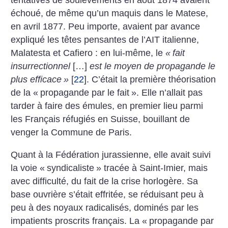
tentatives de soulèvements en août 1874 avaient
échoué, de même qu’un maquis dans le Matese,
en avril 1877. Peu importe, avaient par avance
expliqué les têtes pensantes de l’AIT italienne,
Malatesta et Cafiero : en lui-même, le
«
fait
insurrectionnel
[…]
est le moyen de propagande le
plus efficace
»
[
22
]
. C’était la première théorisation
de la «
propagande par le fait
». Elle n’allait pas
tarder à faire des émules, en premier lieu parmi
les Français réfugiés en Suisse, bouillant de
venger la Commune de Paris.
Quant à la Fédération jurassienne, elle avait suivi
la voie «
syndicaliste
» tracée à Saint-Imier, mais
avec difficulté, du fait de la crise horlogère. Sa
base ouvrière s’était effritée, se ­réduisant peu à
peu à des noyaux radicalisés, dominés par les
impatients proscrits français. La «
propagande par