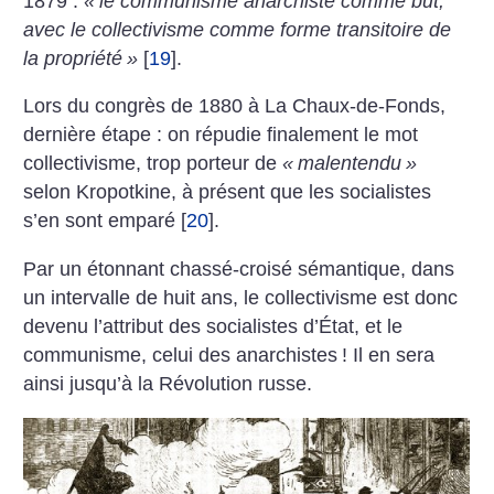
1879 :
«
le communisme anarchiste comme but,
avec le collectivisme comme forme transitoire de
la propriété
»
[
19
]
.
Lors du congrès de 1880 à La Chaux-de-Fonds,
dernière étape : on répudie finalement le mot
collectivisme, trop porteur de
«
malentendu
»
selon Kropotkine, à présent que les socialistes
s’en sont emparé
[
20
]
.
Par un étonnant chassé-croisé sémantique, dans
un intervalle de huit ans, le collectivisme est donc
devenu l’attribut des socialistes d’État, et le
communisme, celui des anarchistes
! Il en sera
ainsi jusqu’à la Révolution russe.