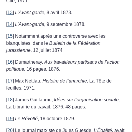
Cité, 1971.
[
13
]
L’Avant-garde
, 8 avril 1878.
[
14
]
L’Avant-garde
, 9 septembre 1878.
[
15
]
Notamment après une controverse avec les
blanquistes, dans le
Bulletin de la Fédération
jurassienne,
12 juillet 1874.
[
16
]
Dumartheray,
Aux travailleurs partisans de l’action
politique,
16 pages, 1876.
[
17
]
Max Nettlau,
Histoire de l’anarchie,
La Tête de
feuilles, 1971.
[
18
]
James Guillaume,
Idées sur l’organisation sociale,
La Librairie du travail, 1876, 48 pages.
[
19
]
Le Révolté
, 18 octobre 1879.
[
20
]
Le journal marxiste de Jules Guesde,
L’Égalité,
avait