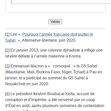
Valider
[
1
]
Lire «
Pourquoi l’armée française doit quitter le
Sahel
»,
Alternative libertaire
, juin 2020.
[
2
]
En janvier 2013, une colonne djihadiste a infligé une
sévère défaite à l’armée malienne à Konna.
[
3
]
Emmanuel Macron a «
convoqué
» le G5 Sahel
(Mauritanie, Mali, Burkina Faso, Niger, Tchad) à Pau en
janvier, et a participé au sommet du G5 Sahel à
Nouakchott en juin 2020.
[
4
]
Le président Ibrahim Boubacar Keïta, accusé de
corruption et d’impéritie, a été renversé par un coup
d’État en août, après plusieurs semaines de contestation